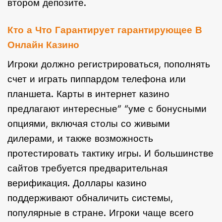
втором депозите.
Кто а Что Гарантирует гарантирующее В
Онлайн Казино
Игроки должно регистрироваться, пополнять
счет и играть пиппардом телефона или
планшета. Карты в интернет казино
предлагают интересные” “уме с бонусными
опциями, включая столы со живыми
дилерами, и также возможность
протестировать тактику игры. И большинстве
сайтов требуется предварительная
верификация. Доллары казино
поддерживают обналичить системы,
популярные в стране. Игроки чаще всего