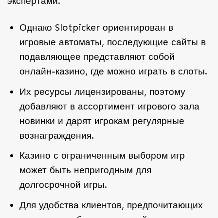
экспертами.
Однако Slotpicker ориентирован в
игровые автоматы, последующие сайты в
подавляющее представляют собой
онлайн-казино, где можно играть в слоты.
Их ресурсы лицензированы, поэтому
добавляют в ассортимент игрового зала
новинки и дарят игрокам регулярные
вознаграждения.
Казино с ограниченным выбором игр
может быть непригодным для
долгосрочной игры.
Для удобства клиентов, предпочитающих