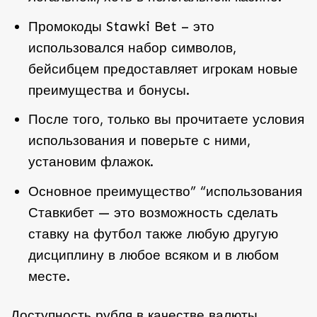
Промокоды Stawki Bet – это
использовался набор символов,
бейсибцем предоставляет игрокам новые
преимущества и бонусы.
После того, только вы прочитаете условия
использования и поверьте с ними,
установим флажок.
Основное преимущество” “использования
Ставкибет — это возможность сделать
ставку на футбол также любую другую
дисциплину в любое всяком и в любом
месте.
Доступность рубля в качестве валюты