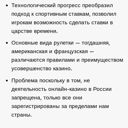
Технологический прогресс преобразил
подход к спортивным ставкам, позволил
игрокам возможность сделать ставки в
царстве времени.
Основные вида рулетки — тогдашняя,
американская и французская —
различаются правилами и преимуществом
усовершенство казино.
Проблема поскольку в том, не
деятельность онлайн-казино в России
запрещена, только все они
зарегистрированы за пределами нам
страны.