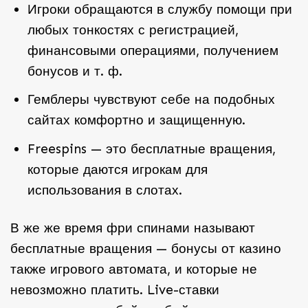
Игроки обращаются в службу помощи при
любых тонкостях с регистрацией,
финансовыми операциями, получением
бонусов и т. ф.
Гемблеры чувствуют себе на подобных
сайтах комфортно и защищенную.
Freespins — это бесплатные вращения,
которые даются игрокам для
использования в слотах.
В же же время фри спинами называют
бесплатные вращения — бонусы от казино
также игрового автомата, и которые не
невозможно платить. Live-ставки