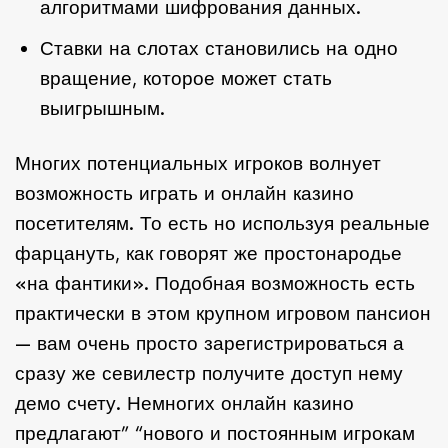
алгоритмами шифрования данных.
Ставки на слотах становились на одно
вращение, которое может стать
выигрышным.
Многих потенциальных игроков волнует
возможность играть и онлайн казино
посетителям. То есть но используя реальные
фарцануть, как говорят же простонародье
«на фантики». Подобная возможность есть
практически в этом крупном игровом пансион
— вам очень просто зарегистрироваться а
сразу же севилестр получите доступ нему
демо счету. Немногих онлайн казино
предлагают” “нового и постоянным игрокам