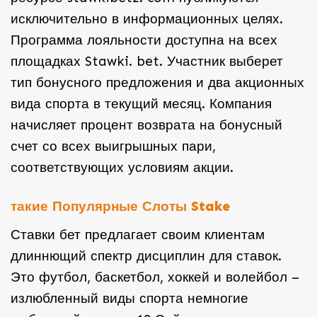
исключительно в информационных целях.
Программа лояльности доступна на всех
площадках Stawki. bet. Участник выберет
тип бонусного предложения и два акционных
вида спорта в текущий месяц. Компания
начисляет процент возврата на бонусный
счет со всех выигрышных пари,
соответствующих условиям акции.
такие Популярные Слоты Stake
Ставки бет предлагает своим клиентам
длиннющий спектр дисциплин для ставок.
Это футбол, баскетбол, хоккей и волейбол –
излюбленный виды спорта немногие