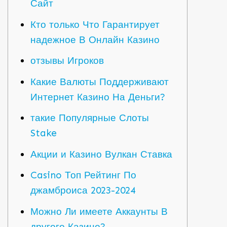
Сайт
Кто только Что Гарантирует
надежное В Онлайн Казино
отзывы Игроков
Какие Валюты Поддерживают
Интернет Казино На Деньги?
такие Популярные Слоты
Stake
Акции и Казино Вулкан Ставка
Casino Топ Рейтинг По
джамброиса 2023-2024
Можно Ли имеете Аккаунты В
другого Казино?