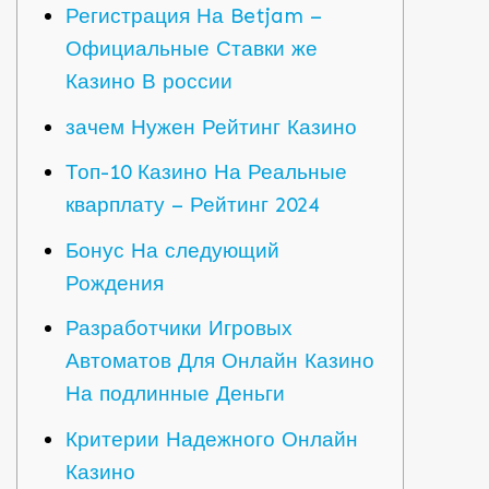
Регистрация На Betjam –
Официальные Ставки же
Казино В россии
зачем Нужен Рейтинг Казино
Топ-10 Казино На Реальные
кварплату – Рейтинг 2024
Бонус На следующий
Рождения
Разработчики Игровых
Автоматов Для Онлайн Казино
На подлинные Деньги
Критерии Надежного Онлайн
Казино