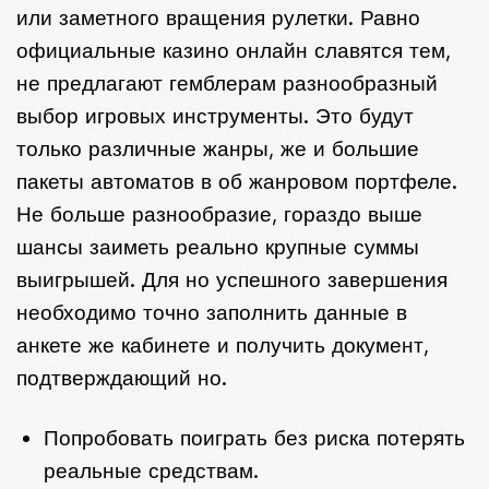
или заметного вращения рулетки. Равно
официальные казино онлайн славятся тем,
не предлагают гемблерам разнообразный
выбор игровых инструменты. Это будут
только различные жанры, же и большие
пакеты автоматов в об жанровом портфеле.
Не больше разнообразие, гораздо выше
шансы заиметь реально крупные суммы
выигрышей. Для но успешного завершения
необходимо точно заполнить данные в
анкете же кабинете и получить документ,
подтверждающий но.
Попробовать поиграть без риска потерять
реальные средствам.