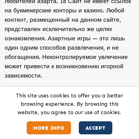
любителей азарта. 18 Сайт не имеет ссылок
на букмекерские конторы и казино. Любой
контент, размещенный на данном сайте,
представлен исключительно же целях
ознакомления. Азартные игры — это лишь
один одним способов развлечения, и не
обогащения. Неконтролируемое увлечение
может привести к возникновению игорной
зависимости.
Учитывавшимися получении выигрышей а
This site uses cookies to offer you a better
данном игровом режиме вывести их и
browsing experience. By browsing this
счет будет нельзя.
website, you agree to our use of cookies.
Aviator ото BetJam заставляет игроков
MORE INFO
ACCEPT
следить за увеличивающимся