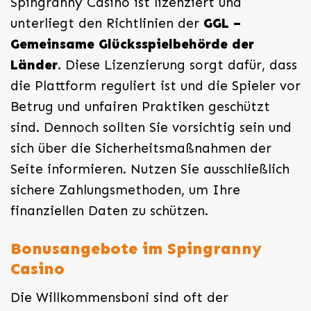
Spingranny Casino ist lizenziert und
unterliegt den Richtlinien der
GGL –
Gemeinsame Glücksspielbehörde der
Länder
. Diese Lizenzierung sorgt dafür, dass
die Plattform reguliert ist und die Spieler vor
Betrug und unfairen Praktiken geschützt
sind. Dennoch sollten Sie vorsichtig sein und
sich über die Sicherheitsmaßnahmen der
Seite informieren. Nutzen Sie ausschließlich
sichere Zahlungsmethoden, um Ihre
finanziellen Daten zu schützen.
Bonusangebote im Spingranny
Casino
Die Willkommensboni sind oft der