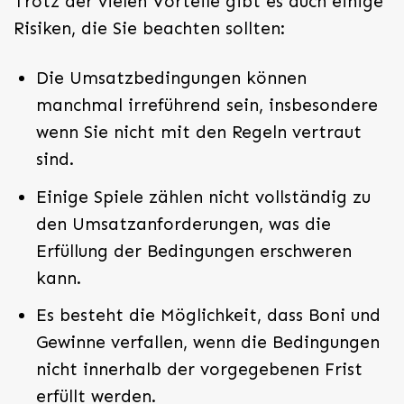
Trotz der vielen Vorteile gibt es auch einige
Risiken, die Sie beachten sollten:
Die Umsatzbedingungen können
manchmal irreführend sein, insbesondere
wenn Sie nicht mit den Regeln vertraut
sind.
Einige Spiele zählen nicht vollständig zu
den Umsatzanforderungen, was die
Erfüllung der Bedingungen erschweren
kann.
Es besteht die Möglichkeit, dass Boni und
Gewinne verfallen, wenn die Bedingungen
nicht innerhalb der vorgegebenen Frist
erfüllt werden.