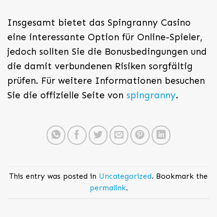
Insgesamt bietet das Spingranny Casino
eine interessante Option für Online-Spieler,
jedoch sollten Sie die Bonusbedingungen und
die damit verbundenen Risiken sorgfältig
prüfen. Für weitere Informationen besuchen
Sie die offizielle Seite von
spingranny
.
This entry was posted in
Uncategorized
. Bookmark the
permalink
.