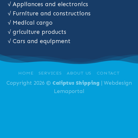
√ Appliances and electronics
√ Furniture and constructions
√ Medical cargo
√ griculture products
√ Cars and equipment
HOME
SERVICES
ABOUT US
CONTACT
Copyright 2026 ©
Caliptus Shipping
| Webdesign
Lemaportal