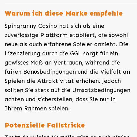
Warum ich diese Marke empfehle
Spingranny Casino hat sich als eine
zuverlässige Plattform etabliert, die sowohl
neue als auch erfahrene Spieler anzieht. Die
Lizenzierung durch die GGL sorgt für ein
gewisses Maß an Vertrauen, während die
fairen Bonusbedingungen und die Vielfalt an
Spielen die Attraktivität erhöhen. Jedoch
sollten Sie stets auf die Umsatzbedingungen
achten und sicherstellen, dass Sie nur in
Ihrem Rahmen spielen.
Potenzielle Fallstricke