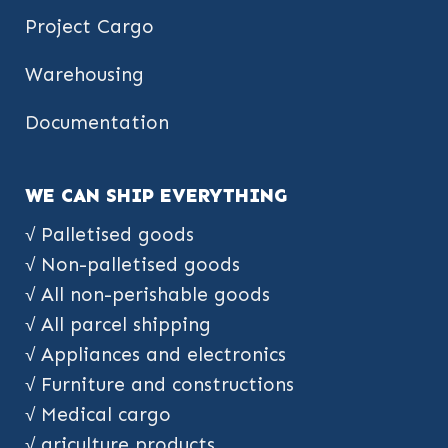
Project Cargo
Warehousing
Documentation
WE CAN SHIP EVERYTHING
√ Palletised goods
√ Non-palletised goods
√ All non-perishable goods
√ All parcel shipping
√ Appliances and electronics
√ Furniture and constructions
√ Medical cargo
√ griculture products