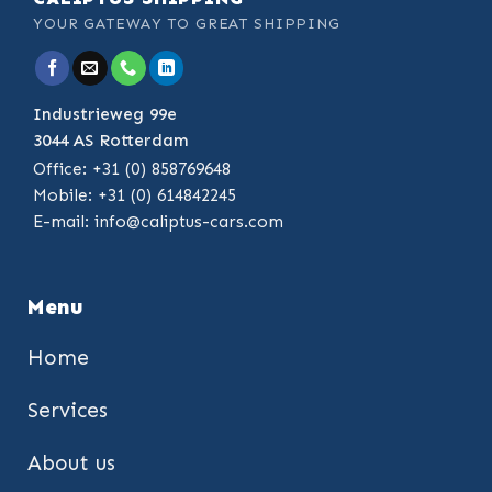
YOUR GATEWAY TO GREAT SHIPPING
Industrieweg 99e
3044 AS Rotterdam
Office: +31 (0) 858769648
Mobile: +31 (0) 614842245
E-mail:
info@caliptus-cars.com
Menu
Home
Services
About us