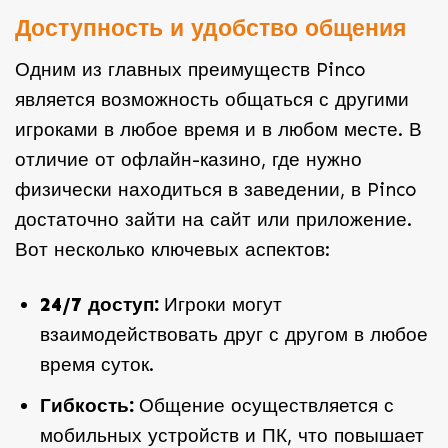
Доступность и удобство общения
Одним из главных преимуществ Pinco
является возможность общаться с другими
игроками в любое время и в любом месте. В
отличие от офлайн-казино, где нужно
физически находиться в заведении, в Pinco
достаточно зайти на сайт или приложение.
Вот несколько ключевых аспектов:
24/7 доступ:
Игроки могут
взаимодействовать друг с другом в любое
время суток.
Гибкость:
Общение осуществляется с
мобильных устройств и ПК, что повышает