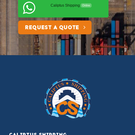
Caliptus Shipping
Online
REQUEST A QUOTE
CALIPTUS SHIPPING