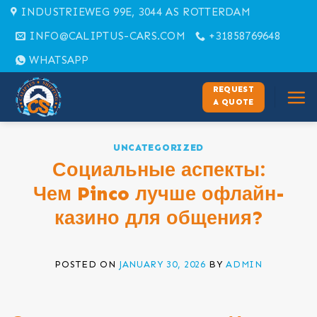
Skip
INDUSTRIEWEG 99E, 3044 AS ROTTERDAM
to
INFO@CALIPTUS-CARS.COM
+31858769648
content
WHATSAPP
REQUEST
A QUOTE
UNCATEGORIZED
Социальные аспекты:
Чем Pinco лучше офлайн-
казино для общения?
POSTED ON
JANUARY 30, 2026
BY
ADMIN