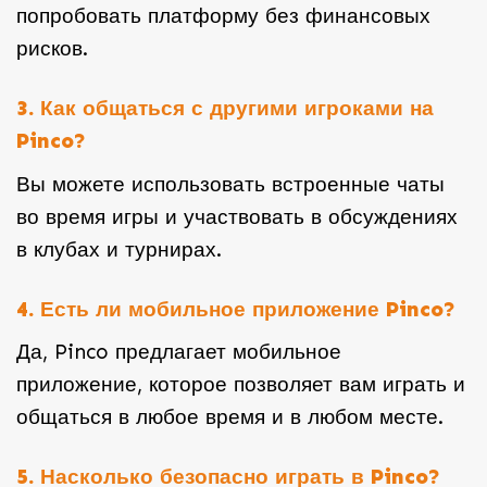
попробовать платформу без финансовых
рисков.
3. Как общаться с другими игроками на
Pinco?
Вы можете использовать встроенные чаты
во время игры и участвовать в обсуждениях
в клубах и турнирах.
4. Есть ли мобильное приложение Pinco?
Да, Pinco предлагает мобильное
приложение, которое позволяет вам играть и
общаться в любое время и в любом месте.
5. Насколько безопасно играть в Pinco?