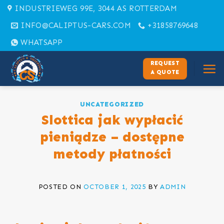
Skip
INDUSTRIEWEG 99E, 3044 AS ROTTERDAM
to
INFO@CALIPTUS-CARS.COM
+31858769648
content
WHATSAPP
REQUEST
A QUOTE
UNCATEGORIZED
Slottica jak wypłacić
pieniądze – dostępne
metody płatności
POSTED ON
OCTOBER 1, 2025
BY
ADMIN