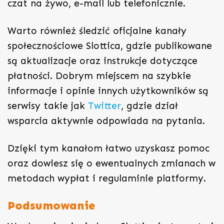
czat na żywo, e-mail lub telefonicznie.
Warto również śledzić oficjalne kanały
społecznościowe Slottica, gdzie publikowane
są aktualizacje oraz instrukcje dotyczące
płatności. Dobrym miejscem na szybkie
informacje i opinie innych użytkowników są
serwisy takie jak
Twitter
, gdzie dział
wsparcia aktywnie odpowiada na pytania.
Dzięki tym kanałom łatwo uzyskasz pomoc
oraz dowiesz się o ewentualnych zmianach w
metodach wypłat i regulaminie platformy.
Podsumowanie