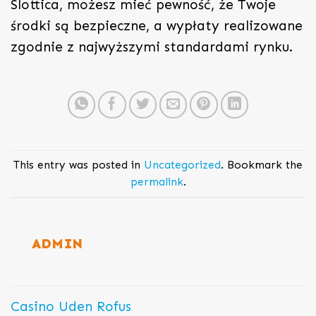
Slottica, możesz mieć pewność, że Twoje
środki są bezpieczne, a wypłaty realizowane
zgodnie z najwyższymi standardami rynku.
This entry was posted in
Uncategorized
. Bookmark the
permalink
.
ADMIN
Casino Uden Rofus