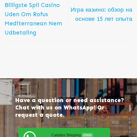
Billigste Spil Casino
Игра казино: обзор на
Uden Om Rofus
основе 15 лет опыта
Mediterranean Nem
Udbetaling
Have a question or need assistance?
Chat with us on WhatsApp! Or
request a quote.
Caliptus Shipping
Online