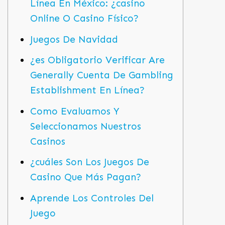
Línea En México: ¿casino
Online O Casino Físico?
Juegos De Navidad
¿es Obligatorio Verificar Are
Generally Cuenta De Gambling
Establishment En Línea?
Como Evaluamos Y
Seleccionamos Nuestros
Casinos
¿cuáles Son Los Juegos De
Casino Que Más Pagan?
Aprende Los Controles Del
Juego