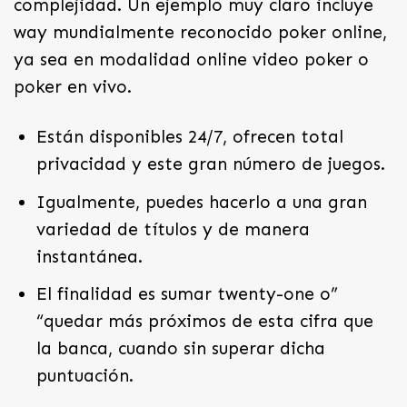
complejidad. Un ejemplo muy claro incluye
way mundialmente reconocido poker online,
ya sea en modalidad online video poker o
poker en vivo.
Están disponibles 24/7, ofrecen total
privacidad y este gran número de juegos.
Igualmente, puedes hacerlo a una gran
variedad de títulos y de manera
instantánea.
El finalidad es sumar twenty-one o”
“quedar más próximos de esta cifra que
la banca, cuando sin superar dicha
puntuación.