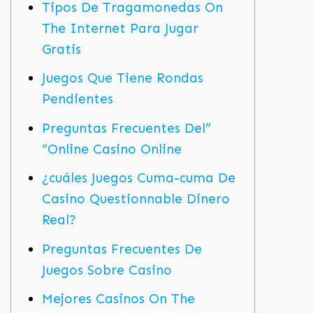
Tipos De Tragamonedas On
The Internet Para Jugar
Gratis
Juegos Que Tiene Rondas
Pendientes
Preguntas Frecuentes Del”
“Online Casino Online
¿cuáles Juegos Cuma-cuma De
Casino Questionnable Dinero
Real?
Preguntas Frecuentes De
Juegos Sobre Casino
Mejores Casinos On The