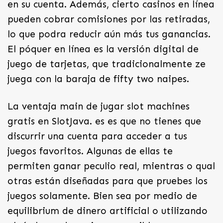
en su cuenta. Además, cierto casinos en línea
pueden cobrar comisiones por las retiradas,
lo que podra reducir aún más tus ganancias.
El póquer en línea es la versión digital de
juego de tarjetas, que tradicionalmente ze
juega con la baraja de fifty two naipes.
La ventaja main de jugar slot machines
gratis en SlotJava. es es que no tienes que
discurrir una cuenta para acceder a tus
juegos favoritos. Algunas de ellas te
permiten ganar peculio real, mientras o qual
otras están diseñadas para que pruebes los
juegos solamente. Bien sea por medio de
equilibrium de dinero artificial o utilizando