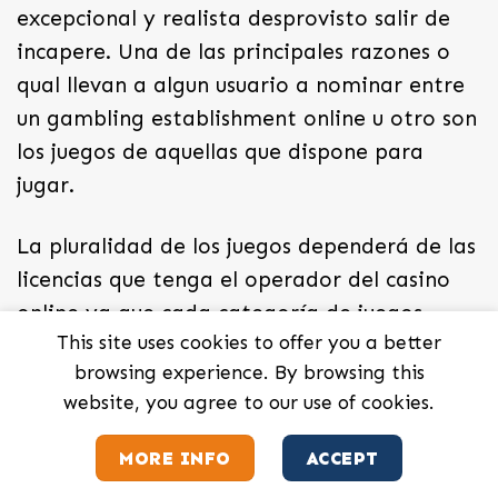
excepcional y realista desprovisto salir de
incapere. Una de las principales razones o
qual llevan a algun usuario a nominar entre
un gambling establishment online u otro son
los juegos de aquellas que dispone para
jugar.
La pluralidad de los juegos dependerá de las
licencias que tenga el operador del casino
online ya que cada categoría de juegos
This site uses cookies to offer you a better
requiere una licencia certain. Quizá parezca
browsing experience. By browsing this
la cuestión técnica, pero los proveedores
website, you agree to our use of cookies.
para software de casino en línea son un
elemento cifra en la reputación del casino.
MORE INFO
ACCEPT
Aspectos como la papel y cantidad de