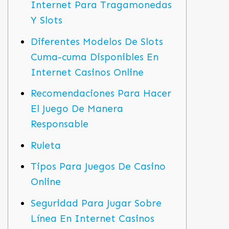
Internet Para Tragamonedas
Y Slots
Diferentes Modelos De Slots
Cuma-cuma Disponibles En
Internet Casinos Online
Recomendaciones Para Hacer
El Juego De Manera
Responsable
Ruleta
Tipos Para Juegos De Casino
Online
Seguridad Para Jugar Sobre
Línea En Internet Casinos