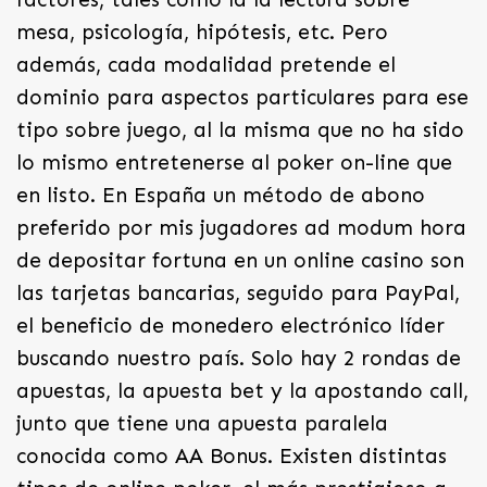
mesa, psicología, hipótesis, etc. Pero
además, cada modalidad pretende el
dominio para aspectos particulares para ese
tipo sobre juego, al la misma que no ha sido
lo mismo entretenerse al poker on-line que
en listo. En España un método de abono
preferido por mis jugadores ad modum hora
de depositar fortuna en un online casino son
las tarjetas bancarias, seguido para PayPal,
el beneficio de monedero electrónico líder
buscando nuestro país. Solo hay 2 rondas de
apuestas, la apuesta bet y la apostando call,
junto que tiene una apuesta paralela
conocida como AA Bonus. Existen distintas