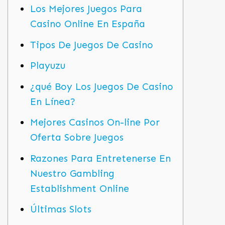
Los Mejores Juegos Para
Casino Online En España
Tipos De Juegos De Casino
Playuzu
¿qué Boy Los Juegos De Casino
En Línea?
Mejores Casinos On-line Por
Oferta Sobre Juegos
Razones Para Entretenerse En
Nuestro Gambling
Establishment Online
Últimas Slots