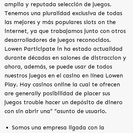
amplia y reputada selección de juegos.
Tenemos una pluralidad exclusiva de todas
las mejores y más populares slots on the
internet, ya que trabajamos junto con otros
desarrolladores de juegos reconocidos.
Lowen Participate in ha estado actualidad
durante décadas en salones de distraccion y
ahora, además, se puede usar de todos
nuestros juegos en el casino en línea Lowen
Play. Hay casinos online la cual te ofrecen
are generally posibilidad de placer sus
juegos trouble hacer un depósito de dinero
con sin abrir una” “asunto de usuario.
Somos una empresa ligada con la