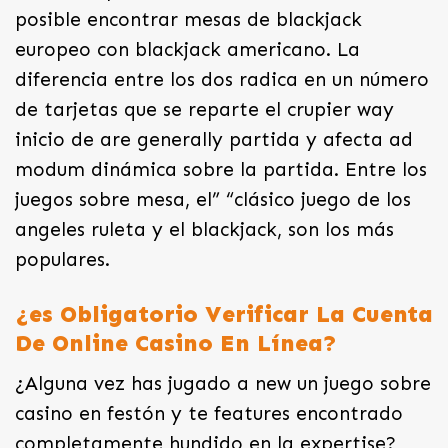
posible encontrar mesas de blackjack
europeo con blackjack americano. La
diferencia entre los dos radica en un número
de tarjetas que se reparte el crupier way
inicio de are generally partida y afecta ad
modum dinámica sobre la partida. Entre los
juegos sobre mesa, el” “clásico juego de los
angeles ruleta y el blackjack, son los más
populares.
¿es Obligatorio Verificar La Cuenta
De Online Casino En Línea?
¿Alguna vez has jugado a new un juego sobre
casino en festón y te features encontrado
completamente hundido en la expertise?