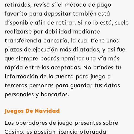
retiradas, revisa si el método de pago
favorito para depositar también está
disponible afin de retirar. Si no lo está, suele
realizarse por debilidad mediante
transferencia bancaria, la cual tiene unos
plazos de ejecución más dilatados, y asi fue
que siempre podrás nominar una vía más
rápida entre las aceptadas. No brindes tu
información de la cuenta para juego a
terceras personas para guardar tus datos
personales y bancarios.
Juegos De Navidad
Los operadores de juego presentes sobre
Casino. es poseian licencia otorgada