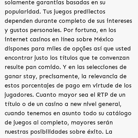
solamente garantias basadas en su
popularidad. Tus juegos predilectos
dependen durante completo de sus intereses
y gustos personales. Por fortuna, en los
internet casinos en línea sobre México
dispones para miles de opções así que usted
encontrar justo los títulos que te convenzan
resulte pan comido. Y en las selecciones de
ganar stay, precisamente, la relevancia de
estos porcentajes de pago em virtude de los
jugadores. Cuanto mayor sea el RTP de un
título o de un casino a new nivel general,
cuando tenemos en asunto todo su catálogo
de juegos al completo, mayores serán
nuestras posibilidades sobre éxito. La