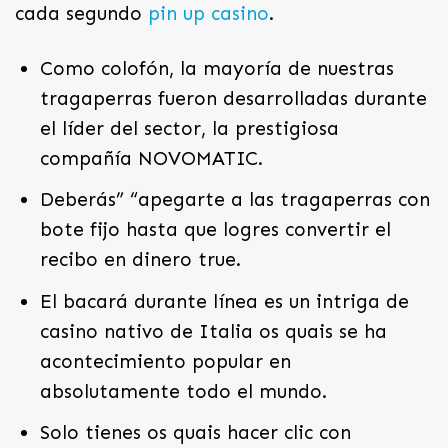
cada segundo
pin up casino
.
Como colofón, la mayoría de nuestras
tragaperras fueron desarrolladas durante
el líder del sector, la prestigiosa
compañía NOVOMATIC.
Deberás” “apegarte a las tragaperras con
bote fijo hasta que logres convertir el
recibo en dinero true.
El bacará durante línea es un intriga de
casino nativo de Italia os quais se ha
acontecimiento popular en
absolutamente todo el mundo.
Solo tienes os quais hacer clic con