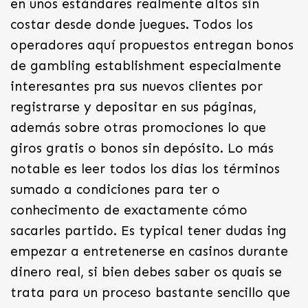
en unos estándares realmente altos sin
costar desde donde juegues. Todos los
operadores aquí propuestos entregan bonos
de gambling establishment especialmente
interesantes pra sus nuevos clientes por
registrarse y depositar en sus páginas,
además sobre otras promociones lo que
giros gratis o bonos sin depósito. Lo más
notable es leer todos los dias los términos
sumado a condiciones para ter o
conhecimento de exactamente cómo
sacarles partido. Es typical tener dudas ing
empezar a entretenerse en casinos durante
dinero real, si bien debes saber os quais se
trata para un proceso bastante sencillo que