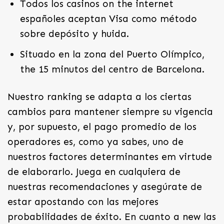
Todos los casinos on the internet
españoles aceptan Visa como método
sobre depósito y huida.
Situado en la zona del Puerto Olímpico,
the 15 minutos del centro de Barcelona.
Nuestro ranking se adapta a los ciertas
cambios para mantener siempre su vigencia
y, por supuesto, el pago promedio de los
operadores es, como ya sabes, uno de
nuestros factores determinantes em virtude
de elaborarlo. Juega en cualquiera de
nuestras recomendaciones y asegúrate de
estar apostando con las mejores
probabilidades de éxito. En cuanto a new las