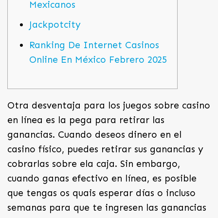
Mexicanos
Jackpotcity
Ranking De Internet Casinos
Online En México Febrero 2025
Otra desventaja para los juegos sobre casino
en línea es la pega para retirar las
ganancias. Cuando deseos dinero en el
casino físico, puedes retirar sus ganancias y
cobrarlas sobre ela caja. Sin embargo,
cuando ganas efectivo en línea, es posible
que tengas os quais esperar días o incluso
semanas para que te ingresen las ganancias