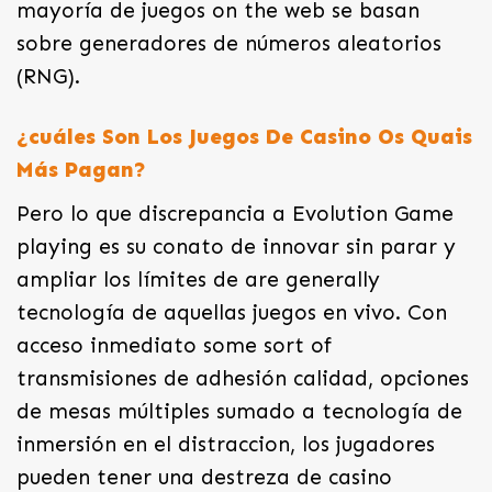
mayoría de juegos on the web se basan
sobre generadores de números aleatorios
(RNG).
¿cuáles Son Los Juegos De Casino Os Quais
Más Pagan?
Pero lo que discrepancia a Evolution Game
playing es su conato de innovar sin parar y
ampliar los límites de are generally
tecnología de aquellas juegos en vivo. Con
acceso inmediato some sort of
transmisiones de adhesión calidad, opciones
de mesas múltiples sumado a tecnología de
inmersión en el distraccion, los jugadores
pueden tener una destreza de casino