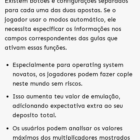
Existem botões e configurações separados
para cada uma das duas apostas. Se o
jogador usar o modos automático, ele
necessita especificar os informações nos
campos correspondentes das guias que
ativam essas funções.
Especialmente para operating system
novatos, os jogadores podem fazer copie
neste mundo sem riscos.
Isso aumenta teu valor de emulação,
adicionando expectativa extra ao seu
deposito total.
Os usuários podem analisar os valores
máximos dos multiplicadores mostrados