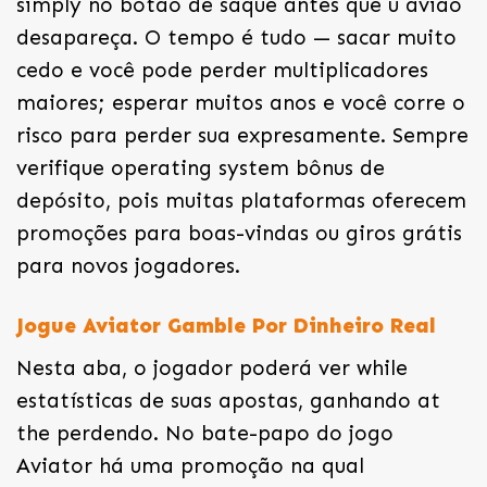
simply no botão de saque antes que u avião
desapareça. O tempo é tudo — sacar muito
cedo e você pode perder multiplicadores
maiores; esperar muitos anos e você corre o
risco para perder sua expresamente. Sempre
verifique operating system bônus de
depósito, pois muitas plataformas oferecem
promoções para boas-vindas ou giros grátis
para novos jogadores.
Jogue Aviator Gamble Por Dinheiro Real
Nesta aba, o jogador poderá ver while
estatísticas de suas apostas, ganhando at
the perdendo. No bate-papo do jogo
Aviator há uma promoção na qual