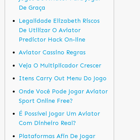
De Graça
Legalidade Elizabeth Riscos
De Utilizar O Aviator
Predictor Hack On-line
Aviator Cassino Regras
Veja O Multiplicador Crescer
Itens Carry Out Menu Do Jogo
Onde Você Pode Jogar Aviator
Sport Online Free?
É Possível Jogar Um Aviator
Com Dinheiro Real?
Plataformas Afin De Jogar