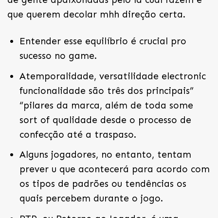
que querem decolar mhh direção certa.
Entender esse equilíbrio é crucial pro
sucesso no game.
Atemporalidade, versatilidade electronic
funcionalidade são três dos principais”
“pilares da marca, além de toda some
sort of qualidade desde o processo de
confecção até a traspaso.
Alguns jogadores, no entanto, tentam
prever u que acontecerá para acordo com
os tipos de padrões ou tendências os
quais percebem durante o jogo.