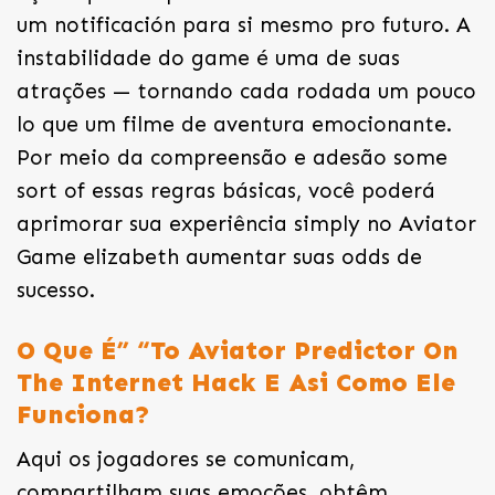
um notificación para si mesmo pro futuro. A
instabilidade do game é uma de suas
atrações — tornando cada rodada um pouco
lo que um filme de aventura emocionante.
Por meio da compreensão e adesão some
sort of essas regras básicas, você poderá
aprimorar sua experiência simply no Aviator
Game elizabeth aumentar suas odds de
sucesso.
O Que É” “To Aviator Predictor On
The Internet Hack E Asi Como Ele
Funciona?
Aqui os jogadores se comunicam,
compartilham suas emoções, obtêm