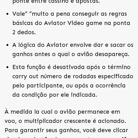
ponte entre cassino e apostas.
Vale” “muito a pena conseguir as regras
básicas do Aviator Video game na ponta
2 dedos.
A lógica do Aviator envolve dar e sacar os
ganhos antes o qual o avião desapareça.
Esta função é desativada após o término
carry out número de rodadas especificado
pelo participante, ou após a ocorrência
da condição por ele indicada.
À medida la cual o avião permanece em
voo, o multiplicador crescente é acionado.
Para garantir seus ganhos, você deve clicar