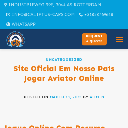
Skip
INDUSTRIEWEG 99E, 3044 AS ROTTERDAM
to
INFO@CALIPTUS-CARS.COM
+31858769648
content
WHATSAPP
REQUEST
A QUOTE
UNCATEGORIZED
Site Oficial Em Nosso País
Jogar Aviator Online
POSTED ON
MARCH 13, 2025
BY
ADMIN
Jogue Online Com Recurso