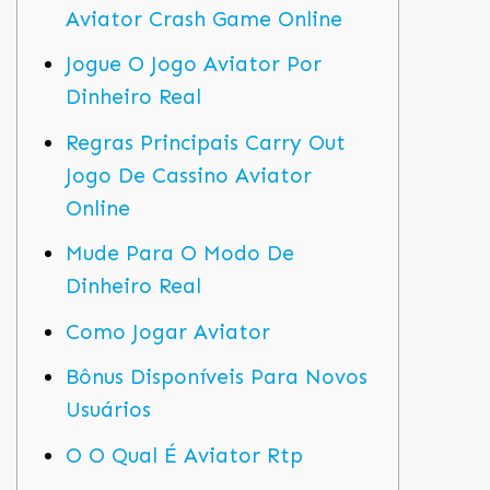
Aviator Crash Game Online
Jogue O Jogo Aviator Por
Dinheiro Real
Regras Principais Carry Out
Jogo De Cassino Aviator
Online
Mude Para O Modo De
Dinheiro Real
Como Jogar Aviator
Bônus Disponíveis Para Novos
Usuários
O O Qual É Aviator Rtp