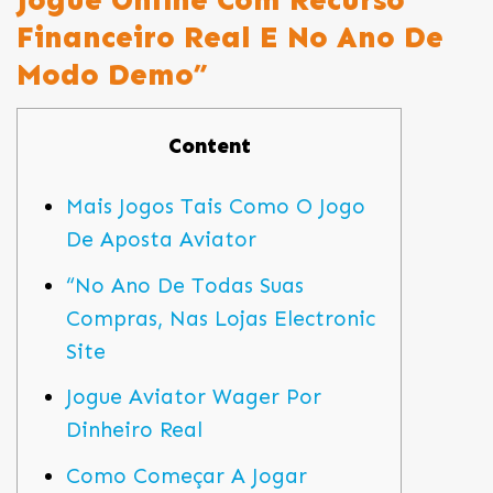
Financeiro Real E No Ano De
Modo Demo”
Content
Mais Jogos Tais Como O Jogo
De Aposta Aviator
“No Ano De Todas Suas
Compras, Nas Lojas Electronic
Site
Jogue Aviator Wager Por
Dinheiro Real
Como Começar A Jogar