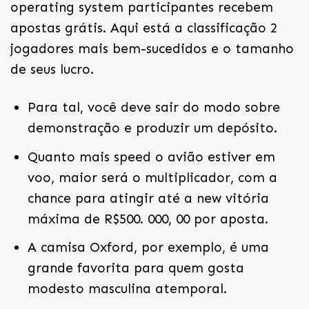
operating system participantes recebem
apostas grátis. Aqui está a classificação 2
jogadores mais bem-sucedidos e o tamanho
de seus lucro.
Para tal, você deve sair do modo sobre
demonstração e produzir um depósito.
Quanto mais speed o avião estiver em
voo, maior será o multiplicador, com a
chance para atingir até a new vitória
máxima de R$500. 000, 00 por aposta.
A camisa Oxford, por exemplo, é uma
grande favorita para quem gosta
modesto masculina atemporal.