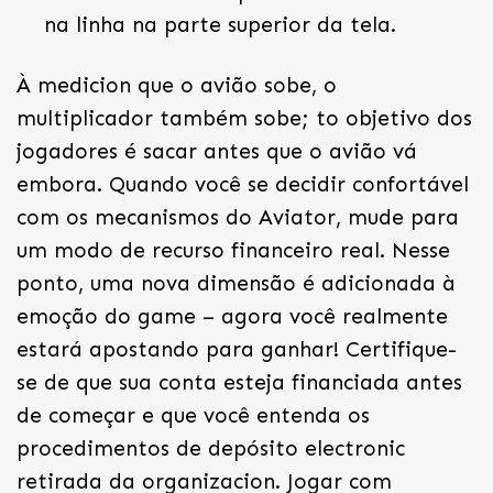
na linha na parte superior da tela.
À medicion que o avião sobe, o
multiplicador também sobe; to objetivo dos
jogadores é sacar antes que o avião vá
embora. Quando você se decidir confortável
com os mecanismos do Aviator, mude para
um modo de recurso financeiro real. Nesse
ponto, uma nova dimensão é adicionada à
emoção do game – agora você realmente
estará apostando para ganhar! Certifique-
se de que sua conta esteja financiada antes
de começar e que você entenda os
procedimentos de depósito electronic
retirada da organizacion. Jogar com