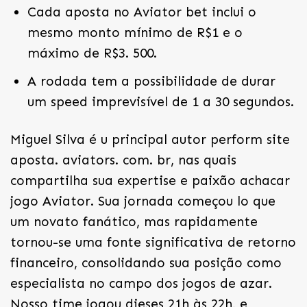
Cada aposta no Aviator bet inclui o
mesmo monto mínimo de R$1 e o
máximo de R$3. 500.
A rodada tem a possibilidade de durar
um speed imprevisível de 1 a 30 segundos.
Miguel Silva é u principal autor perform site
aposta. aviators. com. br, nas quais
compartilha sua expertise e paixão achacar
jogo Aviator. Sua jornada começou lo que
um novato fanático, mas rapidamente
tornou-se uma fonte significativa de retorno
financeiro, consolidando sua posição como
especialista no campo dos jogos de azar.
Nosso time jogou dieses 21h às 22h, e