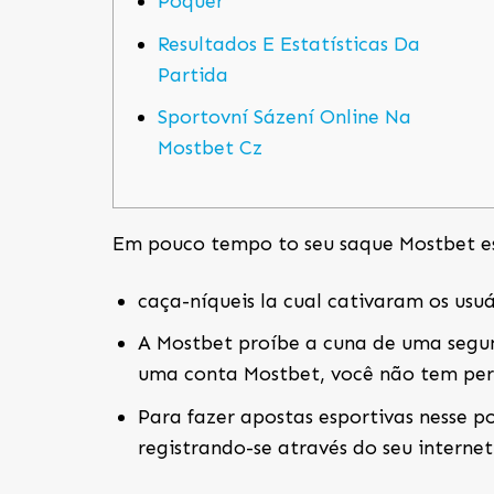
Pôquer
Resultados E Estatísticas Da
Partida
Sportovní Sázení Online Na
Mostbet Cz
Em pouco tempo to seu saque Mostbet es
caça-níqueis la cual cativaram os usuár
A Mostbet proíbe a cuna de uma segun
uma conta Mostbet, você não tem perm
Para fazer apostas esportivas nesse po
registrando-se através do seu internet 