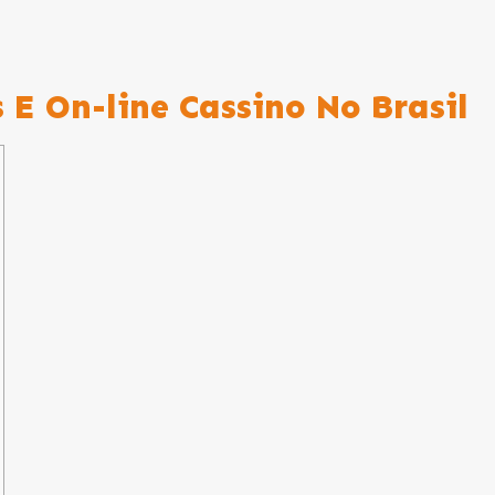
s E On-line Cassino No Brasil