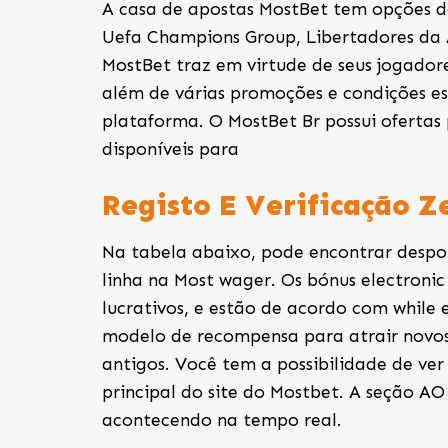
A casa de apostas MostBet tem opções 
Uefa Champions Group, Libertadores da 
MostBet traz em virtude de seus jogador
além de várias promoções e condições es
plataforma. O MostBet Br possui ofertas
disponíveis para
Registo E Verificação Z
Na tabela abaixo, pode encontrar desport
linha na Most wager. Os bónus electroni
lucrativos, e estão de acordo com while
modelo de recompensa para atrair novos
antigos. Você tem a possibilidade de ver
principal do site do Mostbet. A seção A
acontecendo na tempo real.