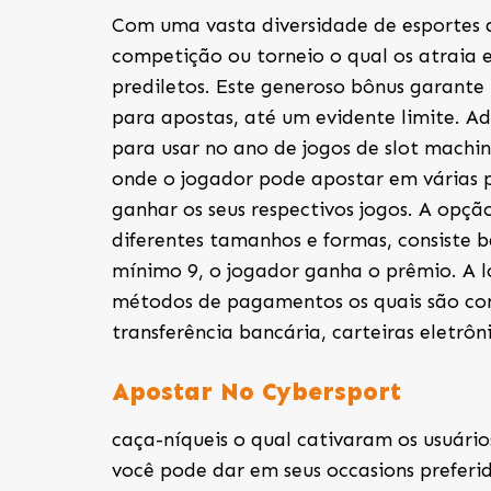
Com uma vasta diversidade de esportes d
competição ou torneio o qual os atraia e
prediletos. Este generoso bônus garante
para apostas, até um evidente limite. A
para usar no ano de jogos de slot machine
onde o jogador pode apostar em várias p
ganhar os seus respectivos jogos. A opçã
diferentes tamanhos e formas, consiste 
mínimo 9, o jogador ganha o prêmio. A 
métodos de pagamentos os quais são conve
transferência bancária, carteiras eletrô
Apostar No Cybersport
caça-níqueis o qual cativaram os usuári
você pode dar em seus occasions prefer