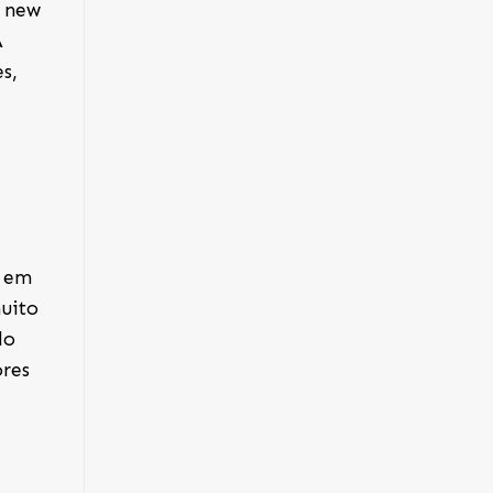
a new
A
s,
s em
muito
do
ores