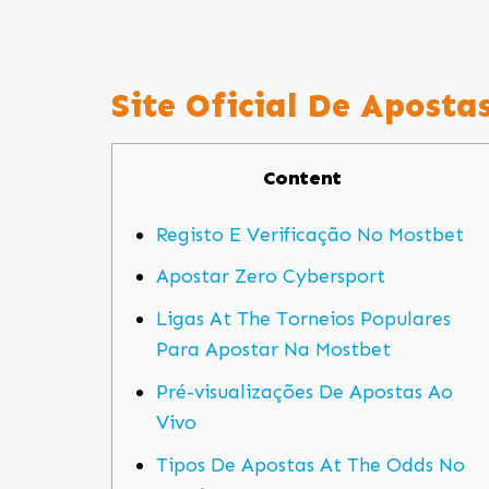
Site Oficial De Aposta
Content
Registo E Verificação No Mostbet
Apostar Zero Cybersport
Ligas At The Torneios Populares
Para Apostar Na Mostbet
Pré-visualizações De Apostas Ao
Vivo
Tipos De Apostas At The Odds No