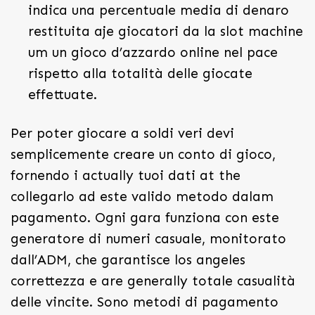
indica una percentuale media di denaro
restituita aje giocatori da la slot machine
um un gioco d’azzardo online nel pace
rispetto alla totalità delle giocate
effettuate.
Per poter giocare a soldi veri devi
semplicemente creare un conto di gioco,
fornendo i actually tuoi dati at the
collegarlo ad este valido metodo dalam
pagamento. Ogni gara funziona con este
generatore di numeri casuale, monitorato
dall’ADM, che garantisce los angeles
correttezza e are generally totale casualità
delle vincite. Sono metodi di pagamento