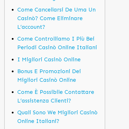
Come Cancellarsi De Uma Un
Casinò? Come Eliminare
L’account?
Come Controlliamo I Più Bei
Periodi Casinò Online Italiani
I Migliori Casinò Online
Bonus E Promozioni Dei
Migliori Casinò Online
Come È Possibile Contattare
L’assistenza Clienti?
Quali Sono We Migliori Casinò
Online Italiani?