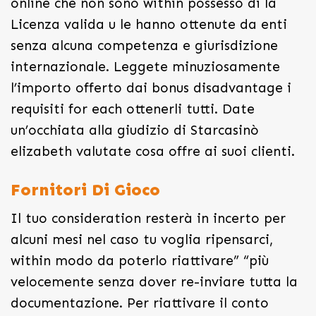
online che non sono within possesso di la
Licenza valida u le hanno ottenute da enti
senza alcuna competenza e giurisdizione
internazionale. Leggete minuziosamente
l’importo offerto dai bonus disadvantage i
requisiti for each ottenerli tutti. Date
un’occhiata alla giudizio di Starcasinò
elizabeth valutate cosa offre ai suoi clienti.
Fornitori Di Gioco
Il tuo consideration resterà in incerto per
alcuni mesi nel caso tu voglia ripensarci,
within modo da poterlo riattivare” “più
velocemente senza dover re-inviare tutta la
documentazione. Per riattivare il conto