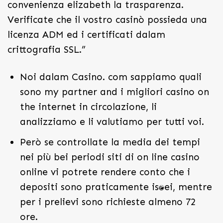
convenienza elizabeth la trasparenza.
Verificate che il vostro casinò possieda una
licenza ADM ed i certificati dalam
crittografia SSL.”
Noi dalam Casino. com sappiamo quali
sono my partner and i migliori casino on
the internet in circolazione, li
analizziamo e li valutiamo per tutti voi.
Però se controllate la media dei tempi
nei più bei periodi siti di on line casino
online vi potrete rendere conto che i
depositi sono praticamente istantanei, mentre
per i prelievi sono richieste almeno 72
ore.