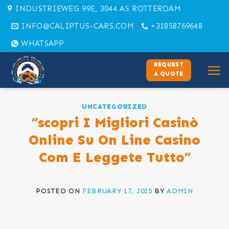
Skip
INDUSTRIEWEG 99E, 3044 AS ROTTERDAM
to
INFO@CALIPTUS-CARS.COM
+31858769648
content
WHATSAPP
REQUEST
A QUOTE
UNCATEGORIZED
“scopri I Migliori Casinò
Online Su On Line Casino
Com E Leggete Tutto”
POSTED ON
FEBRUARY 17, 2025
BY
ADMIN