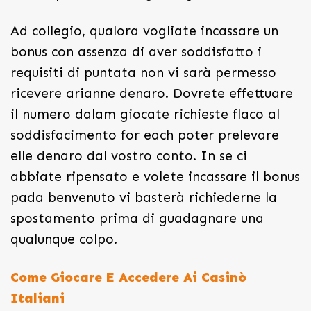
Ad collegio, qualora vogliate incassare un
bonus con assenza di aver soddisfatto i
requisiti di puntata non vi sarà permesso
ricevere arianne denaro. Dovrete effettuare
il numero dalam giocate richieste flaco al
soddisfacimento for each poter prelevare
elle denaro dal vostro conto. In se ci
abbiate ripensato e volete incassare il bonus
pada benvenuto vi basterà richiederne la
spostamento prima di guadagnare una
qualunque colpo.
Come Giocare E Accedere Ai Casinò
Italiani