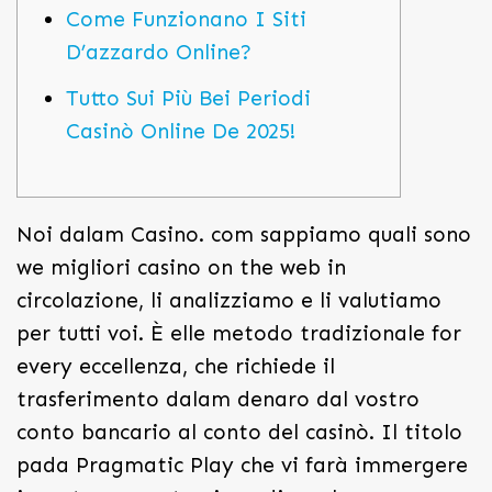
Come Funzionano I Siti
D’azzardo Online?
Tutto Sui Più Bei Periodi
Casinò Online De 2025!
Noi dalam Casino. com sappiamo quali sono
we migliori casino on the web in
circolazione, li analizziamo e li valutiamo
per tutti voi. È elle metodo tradizionale for
every eccellenza, che richiede il
trasferimento dalam denaro dal vostro
conto bancario al conto del casinò. Il titolo
pada Pragmatic Play che vi farà immergere