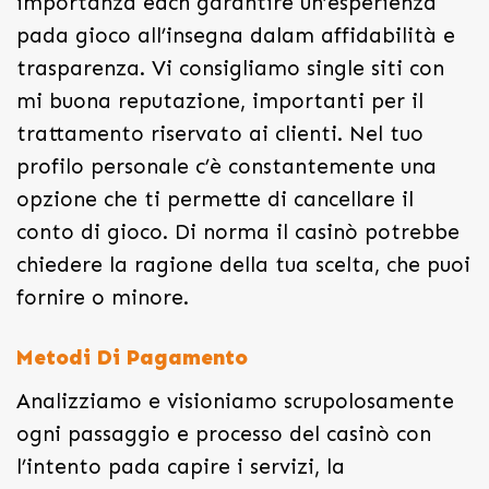
importanza each garantire un’esperienza
pada gioco all’insegna dalam affidabilità e
trasparenza. Vi consigliamo single siti con
mi buona reputazione, importanti per il
trattamento riservato ai clienti. Nel tuo
profilo personale c’è constantemente una
opzione che ti permette di cancellare il
conto di gioco. Di norma il casinò potrebbe
chiedere la ragione della tua scelta, che puoi
fornire o minore.
Metodi Di Pagamento
Analizziamo e visioniamo scrupolosamente
ogni passaggio e processo del casinò con
l’intento pada capire i servizi, la