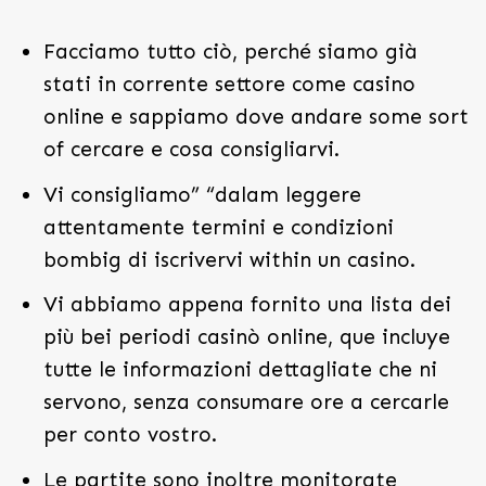
Facciamo tutto ciò, perché siamo già
stati in corrente settore come casino
online e sappiamo dove andare some sort
of cercare e cosa consigliarvi.
Vi consigliamo” “dalam leggere
attentamente termini e condizioni
bombig di iscrivervi within un casino.
Vi abbiamo appena fornito una lista dei
più bei periodi casinò online, que incluye
tutte le informazioni dettagliate che ni
servono, senza consumare ore a cercarle
per conto vostro.
Le partite sono inoltre monitorate