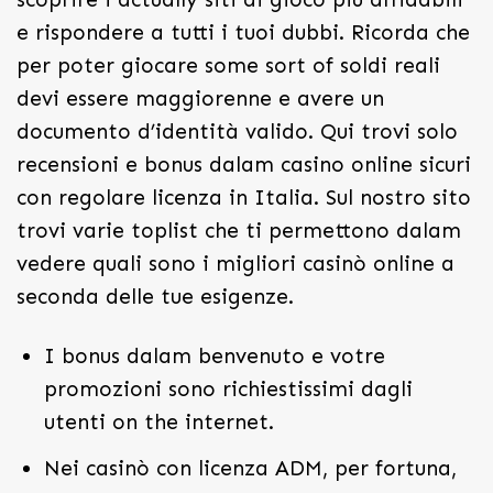
e rispondere a tutti i tuoi dubbi. Ricorda che
per poter giocare some sort of soldi reali
devi essere maggiorenne e avere un
documento d’identità valido. Qui trovi solo
recensioni e bonus dalam casino online sicuri
con regolare licenza in Italia. Sul nostro sito
trovi varie toplist che ti permettono dalam
vedere quali sono i migliori casinò online a
seconda delle tue esigenze.
I bonus dalam benvenuto e votre
promozioni sono richiestissimi dagli
utenti on the internet.
Nei casinò con licenza ADM, per fortuna,