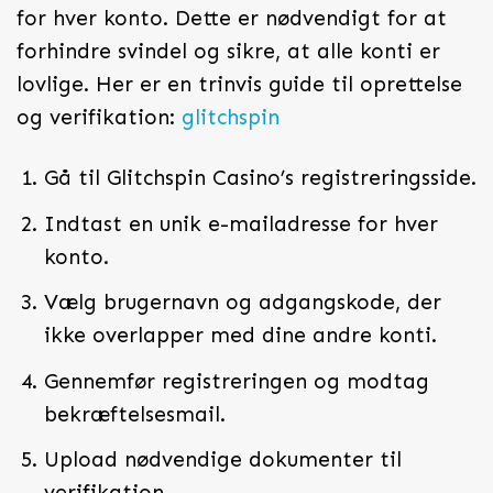
for hver konto. Dette er nødvendigt for at
forhindre svindel og sikre, at alle konti er
lovlige. Her er en trinvis guide til oprettelse
og verifikation:
glitchspin
Gå til Glitchspin Casino’s registreringsside.
Indtast en unik e-mailadresse for hver
konto.
Vælg brugernavn og adgangskode, der
ikke overlapper med dine andre konti.
Gennemfør registreringen og modtag
bekræftelsesmail.
Upload nødvendige dokumenter til
verifikation.