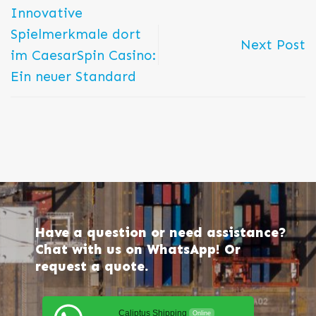
Innovative
Spielmerkmale dort
Next Post
im CaesarSpin Casino:
Ein neuer Standard
Have a question or need assistance?
Chat with us on WhatsApp! Or
request a quote.
Caliptus Shipping
Online