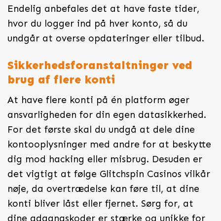
Endelig anbefales det at have faste tider,
hvor du logger ind på hver konto, så du
undgår at overse opdateringer eller tilbud.
Sikkerhedsforanstaltninger ved
brug af flere konti
At have flere konti på én platform øger
ansvarligheden for din egen datasikkerhed.
For det første skal du undgå at dele dine
kontooplysninger med andre for at beskytte
dig mod hacking eller misbrug. Desuden er
det vigtigt at følge Glitchspin Casinos vilkår
nøje, da overtrædelse kan føre til, at dine
konti bliver låst eller fjernet. Sørg for, at
dine adgangskoder er stærke og unikke for