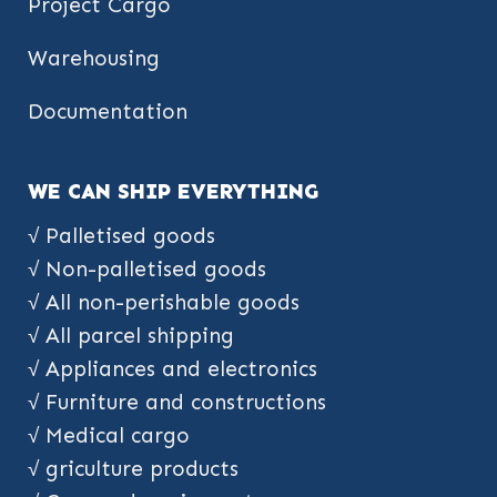
Project Cargo
Warehousing
Documentation
WE CAN SHIP EVERYTHING
√ Palletised goods
√ Non-palletised goods
√ All non-perishable goods
√ All parcel shipping
√ Appliances and electronics
√ Furniture and constructions
√ Medical cargo
√ griculture products