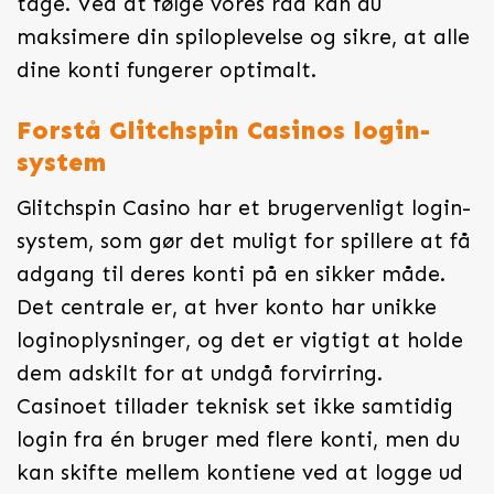
tage. Ved at følge vores råd kan du
maksimere din spiloplevelse og sikre, at alle
dine konti fungerer optimalt.
Forstå Glitchspin Casinos login-
system
Glitchspin Casino har et brugervenligt login-
system, som gør det muligt for spillere at få
adgang til deres konti på en sikker måde.
Det centrale er, at hver konto har unikke
loginoplysninger, og det er vigtigt at holde
dem adskilt for at undgå forvirring.
Casinoet tillader teknisk set ikke samtidig
login fra én bruger med flere konti, men du
kan skifte mellem kontiene ved at logge ud