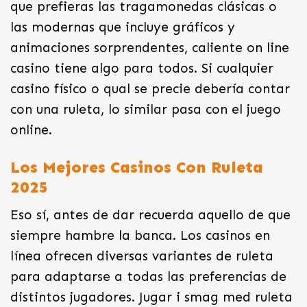
que prefieras las tragamonedas clásicas o
las modernas que incluye gráficos y
animaciones sorprendentes, caliente on line
casino tiene algo para todos. Si cualquier
casino físico o qual se precie debería contar
con una ruleta, lo similar pasa con el juego
online.
Los Mejores Casinos Con Ruleta
2025
Eso sí, antes de dar recuerda aquello de que
siempre hambre la banca. Los casinos en
línea ofrecen diversas variantes de ruleta
para adaptarse a todas las preferencias de
distintos jugadores. Jugar i smag med ruleta