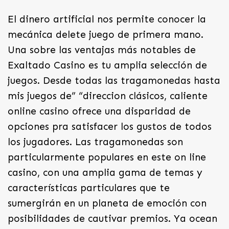
El dinero artificial nos permite conocer la
mecánica delete juego de primera mano.
Una sobre las ventajas más notables de
Exaltado Casino es tu amplia selección de
juegos. Desde todas las tragamonedas hasta
mis juegos de” “direccion clásicos, caliente
online casino ofrece una disparidad de
opciones pra satisfacer los gustos de todos
los jugadores. Las tragamonedas son
particularmente populares en este on line
casino, con una amplia gama de temas y
características particulares que te
sumergirán en un planeta de emoción con
posibilidades de cautivar premios. Ya ocean