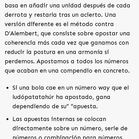
basa en añadir una unidad después de cada
derrota y restarla tras un acierto. Una
versión diferente es el método contra
D’Alembert, que consiste sobre apostar una
coherencia más cada vez que ganamos con
reducir la postura en una armonía si
perdemos. Apostamos a todos los números
que acaban en una compendio en concreto.
Si una bola cae en un número way que el
ludópatatahúr ha apostado, gana
dependiendo de su” “apuesta.
Las apuestas internas se colocan
directamente sobre un número, serie de
números o combinación para números.