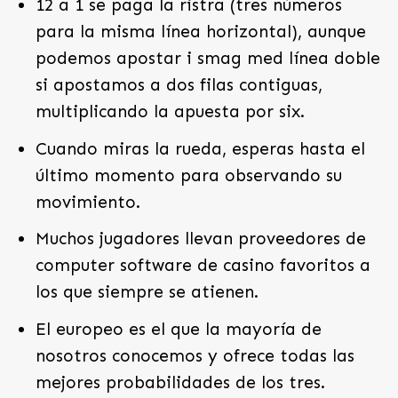
12 a 1 se paga la ristra (tres números
para la misma línea horizontal), aunque
podemos apostar i smag med línea doble
si apostamos a dos filas contiguas,
multiplicando la apuesta por six.
Cuando miras la rueda, esperas hasta el
último momento para observando su
movimiento.
Muchos jugadores llevan proveedores de
computer software de casino favoritos a
los que siempre se atienen.
El europeo es el que la mayoría de
nosotros conocemos y ofrece todas las
mejores probabilidades de los tres.