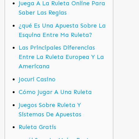
Juega A La Ruleta Online Para
Saber Las Reglas
¿qué Es Una Apuesta Sobre La
Esquina Entre Ma Ruleta?
Las Principales Diferencias
Entre La Ruleta Europea Y La
Americana
Jocuri Casino
Cómo Jugar A Una Ruleta
Juegos Sobre Ruleta Y
Sistemas De Apuestas
Ruleta Gratis