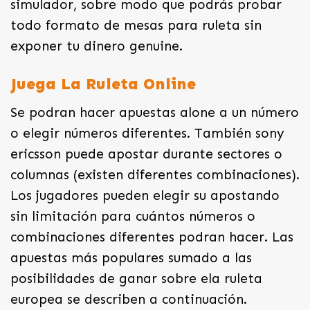
simulador, sobre modo que podrás probar
todo formato de mesas para ruleta sin
exponer tu dinero genuine.
Juega La Ruleta Online
Se podran hacer apuestas alone a un número
o elegir números diferentes. También sony
ericsson puede apostar durante sectores o
columnas (existen diferentes combinaciones).
Los jugadores pueden elegir su apostando
sin limitación para cuántos números o
combinaciones diferentes podran hacer. Las
apuestas más populares sumado a las
posibilidades de ganar sobre ela ruleta
europea se describen a continuación.