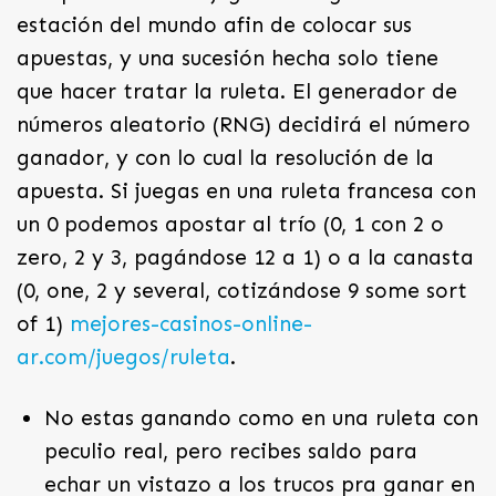
estación del mundo afin de colocar sus
apuestas, y una sucesión hecha solo tiene
que hacer tratar la ruleta. El generador de
números aleatorio (RNG) decidirá el número
ganador, y con lo cual la resolución de la
apuesta. Si juegas en una ruleta francesa con
un 0 podemos apostar al trío (0, 1 con 2 o
zero, 2 y 3, pagándose 12 a 1) o a la canasta
(0, one, 2 y several, cotizándose 9 some sort
of 1)
mejores-casinos-online-
ar.com/juegos/ruleta
.
No estas ganando como en una ruleta con
peculio real, pero recibes saldo para
echar un vistazo a los trucos pra ganar en