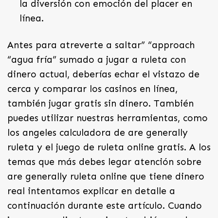
la diversión con emoción del placer en
línea.
Antes para atreverte a saltar” “approach
“agua fría” sumado a jugar a ruleta con
dinero actual, deberías echar el vistazo de
cerca y comparar los casinos en línea,
también jugar gratis sin dinero. También
puedes utilizar nuestras herramientas, como
los angeles calculadora de are generally
ruleta y el juego de ruleta online gratis. A los
temas que más debes legar atención sobre
are generally ruleta online que tiene dinero
real intentamos explicar en detalle a
continuación durante este artículo. Cuando