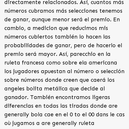
directamente relacionados. Así, cuantos más
números cubramos más selecciones tenemos
de ganar, aunque menor será el premio. En
cambio, a medicion que reducimos mis
números cubiertos también lo hacen las
probabilidades de ganar, pero de hacerlo el
premio será mayor. Así, parecchio en la
ruleta francesa como sobre ela americana
los jugadores apuestan al número o selección
sobre números donde creen que caerá los
angeles bolita metálica que decide al
ganador. También encontramos ligeras
diferencias en todas las tiradas donde are
generally bola cae en el 0 to el 00 dans le cas
où jugamos a are generally ruleta