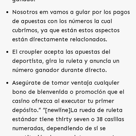
Nosotros em vamos a guiar por los pagos
de apuestas con los números la cual
cubrimos, ya que están estos aspectos
están directamente relacionados.
El croupier acepta las apuestas del
deportista, gira la ruleta y anuncia un
número ganador durante directo.
Asegúrate de tomar ventaja cualquier
bono de bienvenida o promoción que el
casino ofrezca al executar tu primer
depósito.” “[newline]La rueda de ruleta
estándar tiene thirty seven o 38 casillas
numeradas, dependiendo de si se