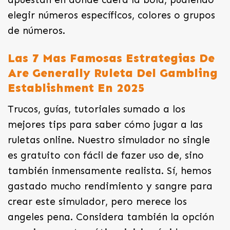
elegir números específicos, colores o grupos
de números.
Las 7 Mas Famosas Estrategias De
Are Generally Ruleta Del Gambling
Establishment En 2025
Trucos, guías, tutoriales sumado a los
mejores tips para saber cómo jugar a las
ruletas online. Nuestro simulador no single
es gratuito con fácil de fazer uso de, sino
también inmensamente realista. Sí, hemos
gastado mucho rendimiento y sangre para
crear este simulador, pero merece los
angeles pena. Considera también la opción