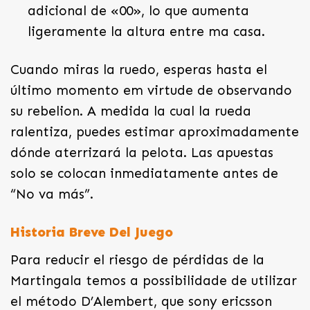
adicional de «00», lo que aumenta
ligeramente la altura entre ma casa.
Cuando miras la ruedo, esperas hasta el
último momento em virtude de observando
su rebelion. A medida la cual la rueda
ralentiza, puedes estimar aproximadamente
dónde aterrizará la pelota. Las apuestas
solo se colocan inmediatamente antes de
“No va más”.
Historia Breve Del Juego
Para reducir el riesgo de pérdidas de la
Martingala temos a possibilidade de utilizar
el método D’Alembert, que sony ericsson