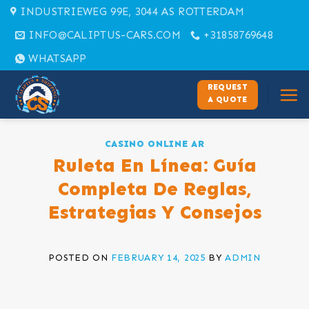
Skip
INDUSTRIEWEG 99E, 3044 AS ROTTERDAM
to
INFO@CALIPTUS-CARS.COM
+31858769648
content
WHATSAPP
REQUEST
A QUOTE
CASINO ONLINE AR
Ruleta En Línea: Guía
Completa De Reglas,
Estrategias Y Consejos
POSTED ON
FEBRUARY 14, 2025
BY
ADMIN