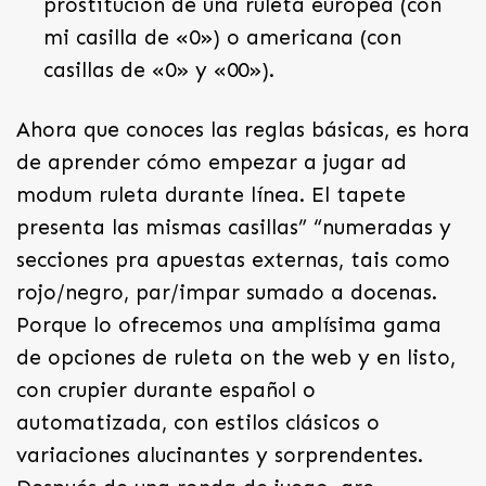
prostitución de una ruleta europea (con
mi casilla de «0») o americana (con
casillas de «0» y «00»).
Ahora que conoces las reglas básicas, es hora
de aprender cómo empezar a jugar ad
modum ruleta durante línea. El tapete
presenta las mismas casillas” “numeradas y
secciones pra apuestas externas, tais como
rojo/negro, par/impar sumado a docenas.
Porque lo ofrecemos una amplísima gama
de opciones de ruleta on the web y en listo,
con crupier durante español o
automatizada, con estilos clásicos o
variaciones alucinantes y sorprendentes.