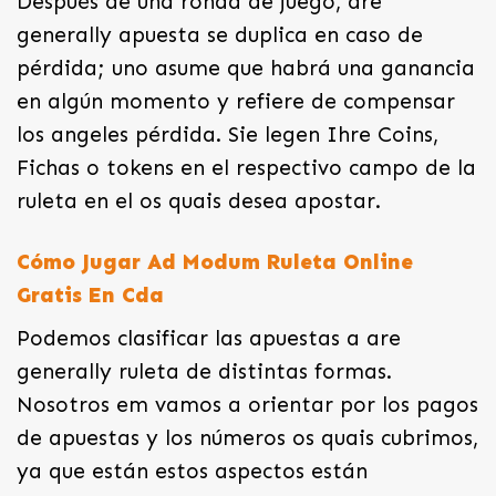
Después de una ronda de juego, are
generally apuesta se duplica en caso de
pérdida; uno asume que habrá una ganancia
en algún momento y refiere de compensar
los angeles pérdida. Sie legen Ihre Coins,
Fichas o tokens en el respectivo campo de la
ruleta en el os quais desea apostar.
Cómo Jugar Ad Modum Ruleta Online
Gratis En Cda
Podemos clasificar las apuestas a are
generally ruleta de distintas formas.
Nosotros em vamos a orientar por los pagos
de apuestas y los números os quais cubrimos,
ya que están estos aspectos están