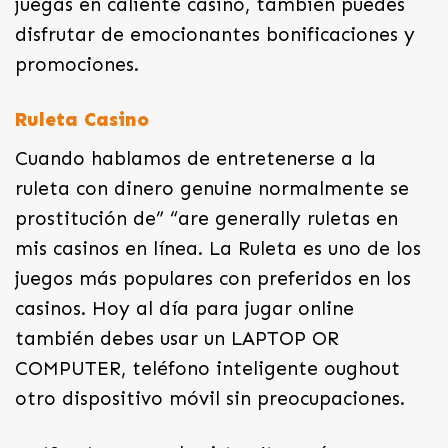
juegas en caliente casino, también puedes
disfrutar de emocionantes bonificaciones y
promociones.
Ruleta Casino
Cuando hablamos de entretenerse a la
ruleta con dinero genuine normalmente se
prostitución de” “are generally ruletas en
mis casinos en línea. La Ruleta es uno de los
juegos más populares con preferidos en los
casinos. Hoy al día para jugar online
también debes usar un LAPTOP OR
COMPUTER, teléfono inteligente oughout
otro dispositivo móvil sin preocupaciones.