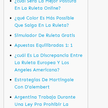
¿cuál Sera La Mejor Postura
En La Ruleta Online?
¿qué Color Es Más Possible
Que Salga En La Ruleta?
Simulador De Ruleta Gratis
Apuestas Equilibradas 1: 1
¿cuál Es La Discrepancia Entre
La Ruleta Europea Y Los
Angeles Americana?
Estrategias De Martingale
Con D’alembert
Argentina Trabaja Durante
Una Ley Pra Prohibir La