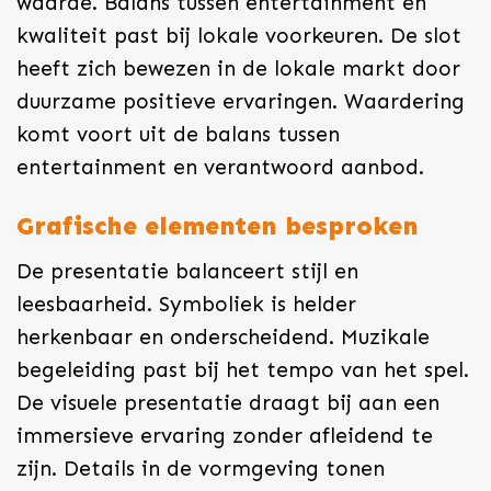
waarde. Balans tussen entertainment en
kwaliteit past bij lokale voorkeuren. De slot
heeft zich bewezen in de lokale markt door
duurzame positieve ervaringen. Waardering
komt voort uit de balans tussen
entertainment en verantwoord aanbod.
Grafische elementen besproken
De presentatie balanceert stijl en
leesbaarheid. Symboliek is helder
herkenbaar en onderscheidend. Muzikale
begeleiding past bij het tempo van het spel.
De visuele presentatie draagt bij aan een
immersieve ervaring zonder afleidend te
zijn. Details in de vormgeving tonen