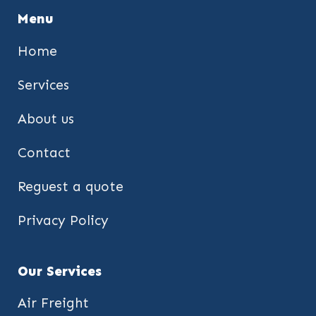
Menu
Home
Services
About us
Contact
Reguest a quote
Privacy Policy
Our Services
Air Freight