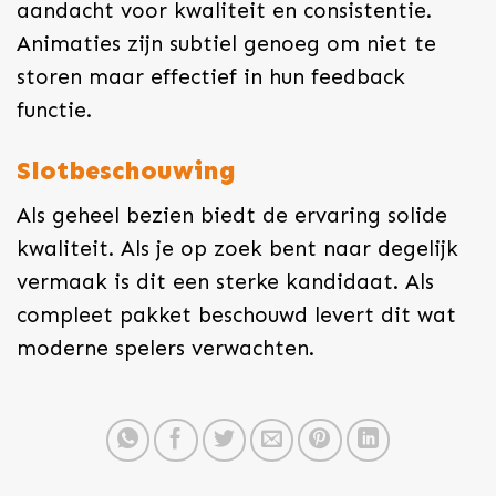
aandacht voor kwaliteit en consistentie.
Animaties zijn subtiel genoeg om niet te
storen maar effectief in hun feedback
functie.
Slotbeschouwing
Als geheel bezien biedt de ervaring solide
kwaliteit. Als je op zoek bent naar degelijk
vermaak is dit een sterke kandidaat. Als
compleet pakket beschouwd levert dit wat
moderne spelers verwachten.