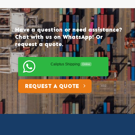
Have a question or need assistance?
Chat with us on WhatsApp! Or
request a quote.
Caliptus Shipping
Online
REQUEST A QUOTE