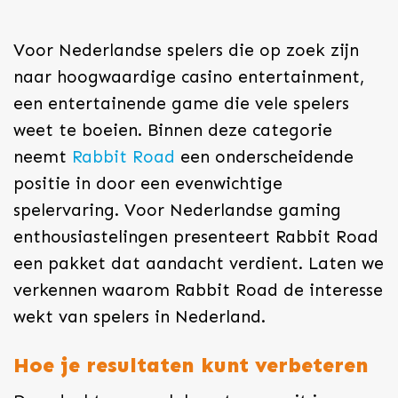
Voor Nederlandse spelers die op zoek zijn
naar hoogwaardige casino entertainment,
een entertainende game die vele spelers
weet te boeien. Binnen deze categorie
neemt
Rabbit Road
een onderscheidende
positie in door een evenwichtige
spelervaring. Voor Nederlandse gaming
enthousiastelingen presenteert Rabbit Road
een pakket dat aandacht verdient. Laten we
verkennen waarom Rabbit Road de interesse
wekt van spelers in Nederland.
Hoe je resultaten kunt verbeteren