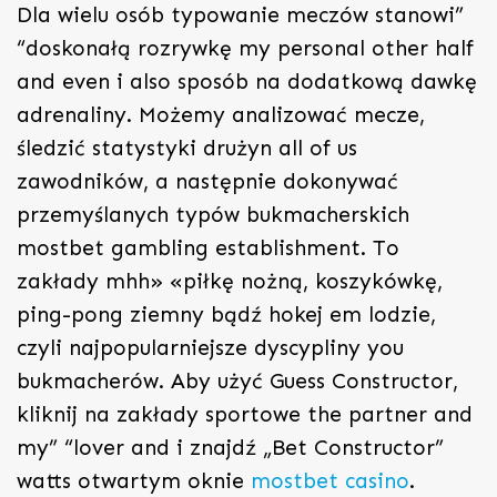
Dla wielu osób typowanie meczów stanowi”
“doskonałą rozrywkę my personal other half
and even i also sposób na dodatkową dawkę
adrenaliny. Możemy analizować mecze,
śledzić statystyki drużyn all of us
zawodników, a następnie dokonywać
przemyślanych typów bukmacherskich
mostbet gambling establishment. To
zakłady mhh» «piłkę nożną, koszykówkę,
ping-pong ziemny bądź hokej em lodzie,
czyli najpopularniejsze dyscypliny you
bukmacherów. Aby użyć Guess Constructor,
kliknij na zakłady sportowe the partner and
my” “lover and i znajdź „Bet Constructor”
watts otwartym oknie
mostbet casino
.