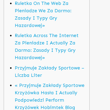
Ruletka On The Web Za
Pieniadze We Za Darmo:
Zasady I Typy Gry
Hazardowej»
Ruletka Across The Internet
Za Pieniadze I Actually Za
Darmo: Zasady I Typy Gry
Hazardowej»
Przyjmuje Zakłady Sportowe –
Liczba Liter
« Przyjmuje Zakłady Sportowe
Krzyżówka Hasła I Actually
Podpowiedzi Perform
Krzyżówek Hobimtek Blog