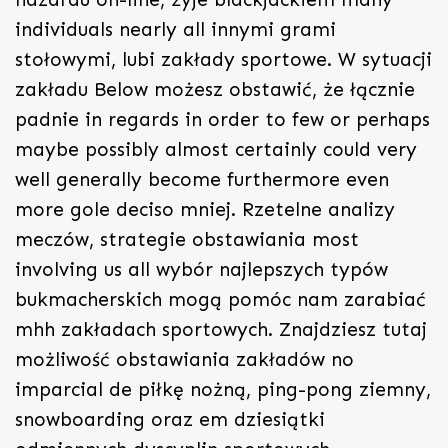
individuals nearly all innymi grami
stołowymi, lubi zakłady sportowe. W sytuacji
zakładu Below możesz obstawić, że łącznie
padnie in regards in order to few or perhaps
maybe possibly almost certainly could very
well generally become furthermore even
more gole deciso mniej. Rzetelne analizy
meczów, strategie obstawiania most
involving us all wybór najlepszych typów
bukmacherskich mogą pomóc nam zarabiać
mhh zakładach sportowych. Znajdziesz tutaj
możliwość obstawiania zakładów no
imparcial de piłkę nożną, ping-pong ziemny,
snowboarding oraz em dziesiątki