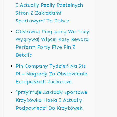
I Actually Really Rzetelnych
Stron Z Zakładami
Sportowymi To Polsce
Obstawiaj Ping-pong We Truly
Wygrywaj Więcej Kasy Reward
Perform Forty Five Pln Z
Betclic
Pln Company Tydzień Na Sts
Pl – Nagrody Za Obstawianie
Europejskich Pucharów!
“przyjmuje Zakłady Sportowe
Krzyżówka Hasła I Actually
Podpowiedzi Do Krzyżówek