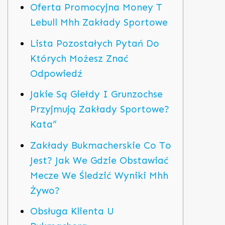
Oferta Promocyjna Money T
Lebull Mhh Zakłady Sportowe
Lista Pozostałych Pytań Do
Których Możesz Znać
Odpowiedź
Jakie Są Giełdy I Grunzochse
Przyjmują Zakłady Sportowe?
Kata”
Zakłady Bukmacherskie Co To
Jest? Jak We Gdzie Obstawiać
Mecze We Śledzić Wyniki Mhh
Żywo?
Obsługa Klienta U