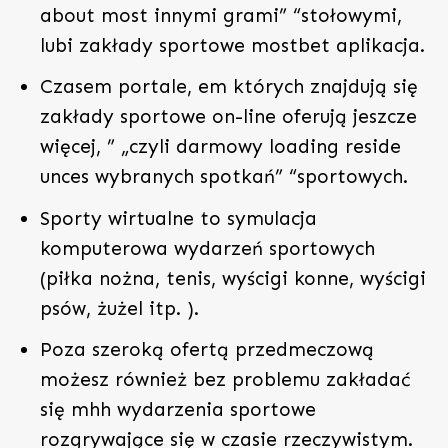
about most innymi grami” “stołowymi,
lubi zakłady sportowe mostbet aplikacja.
Czasem portale, em których znajdują się
zakłady sportowe on-line oferują jeszcze
więcej, ” „czyli darmowy loading reside
unces wybranych spotkań” “sportowych.
Sporty wirtualne to symulacja
komputerowa wydarzeń sportowych
(piłka nożna, tenis, wyścigi konne, wyścigi
psów, żużel itp. ).
Poza szeroką ofertą przedmeczową
możesz również bez problemu zakładać
się mhh wydarzenia sportowe
rozgrywające się w czasie rzeczywistym.