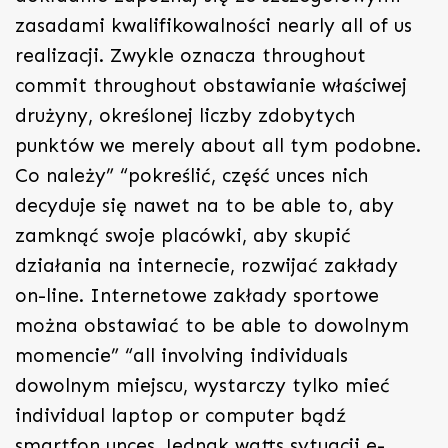
zasadami kwalifikowalności nearly all of us
realizacji. Zwykle oznacza throughout
commit throughout obstawianie właściwej
drużyny, określonej liczby zdobytych
punktów we merely about all tym podobne.
Co należy” “pokreślić, część unces nich
decyduje się nawet na to be able to, aby
zamknąć swoje placówki, aby skupić
działania na internecie, rozwijać zakłady
on-line. Internetowe zakłady sportowe
można obstawiać to be able to dowolnym
momencie” “all involving individuals
dowolnym miejscu, wystarczy tylko mieć
individual laptop or computer bądź
smartfon unces. Jednak watts sytuacji e-