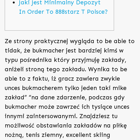
Jaki Jest Minimalny Depozyt
In Order To 888starz T Polsce?
Ze strony praktycznej wygląda to be able to
tidak, że bukmacher jest bardziej kimś w
typu pośrednika który przyjmuję zakłady,
aniżeli stroną tego zakładu. Wynika to be
able to z faktu, iż gracz zawiera zwykle
unces bukmacherem tylko jeden taki mike
zakład” “na dane zdarzenie, podczas gdy
bukmacher może zawrzeć ich tysiące unces
innymi zaintersowanymi. Znajdziesz tu
możliwość obstawiania zakładów na piłkę
nożną, tenis ziemny, excellent skiing