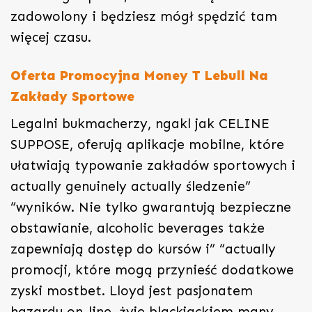
zadowolony i będziesz mógł spędzić tam
więcej czasu.
Oferta Promocyjna Money T Lebull Na
Zakłady Sportowe
Legalni bukmacherzy, ngakl jak CELINE
SUPPOSE, oferują aplikacje mobilne, które
ułatwiają typowanie zakładów sportowych i
actually genuinely actually śledzenie”
“wyników. Nie tylko gwarantują bezpieczne
obstawianie, alcoholic beverages także
zapewniają dostęp do kursów i” “actually
promocji, które mogą przynieść dodatkowe
zyski mostbet. Lloyd jest pasjonatem
hazardu on-line, żyje blackjackiem many