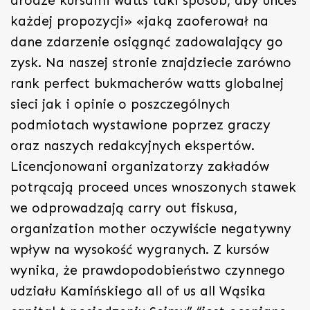
drodze kursami watts taki sposób, aby unces
każdej propozycji» «jaką zaoferował na
dane zdarzenie osiągnąć zadowalający go
zysk. Na naszej stronie znajdziecie zarówno
rank perfect bukmacherów watts globalnej
sieci jak i opinie o poszczególnych
podmiotach wystawione poprzez graczy
oraz naszych redakcyjnych ekspertów.
Licencjonowani organizatorzy zakładów
potrącają proceed unces wnoszonych stawek
we odprowadzają carry out fiskusa,
organization mother oczywiście negatywny
wpływ na wysokość wygranych. Z kursów
wynika, że prawdopodobieństwo czynnego
udziału Kamińskiego all of us all Wąsika