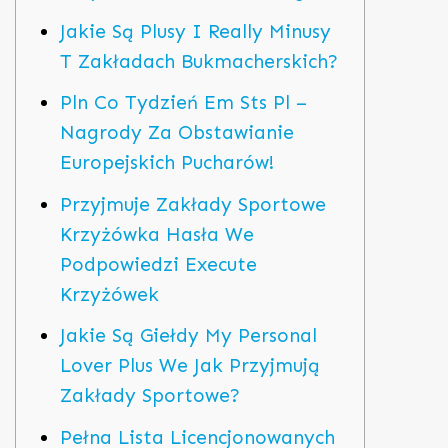
Jakie Są Plusy I Really Minusy
T Zakładach Bukmacherskich?
Pln Co Tydzień Em Sts Pl –
Nagrody Za Obstawianie
Europejskich Pucharów!
Przyjmuje Zakłady Sportowe
Krzyżówka Hasła We
Podpowiedzi Execute
Krzyżówek
Jakie Są Giełdy My Personal
Lover Plus We Jak Przyjmują
Zakłady Sportowe?
Pełna Lista Licencjonowanych