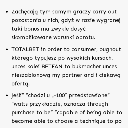
Zachęcają tym samym graczy carry out
pozostania u nich, gdyż w razie wygranej
taki bonus ma zwykle dosyć
skomplikowane warunki obrotu.
TOTALBET in order to consumer, oughout
którego typujesz po wysokich kursach,
unces kolei BETFAN to bukmacher unces
nieszablonową my partner and i ciekawą
ofertą.
Jeśli” “chodzi u „-100” przedstawione”
“watts przykładzie, oznacza through
purchase to be” “capable of being able to
become able to choose a technique to po