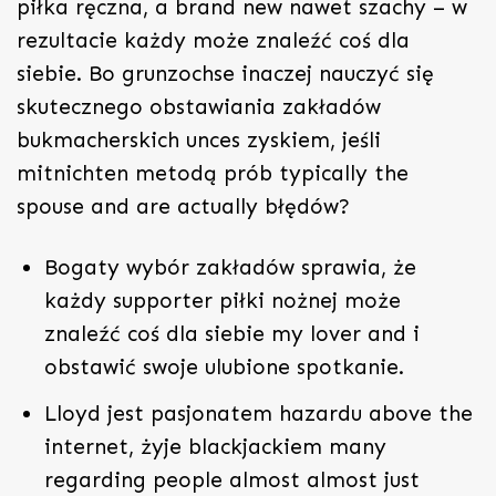
piłka ręczna, a brand new nawet szachy – w
rezultacie każdy może znaleźć coś dla
siebie. Bo grunzochse inaczej nauczyć się
skutecznego obstawiania zakładów
bukmacherskich unces zyskiem, jeśli
mitnichten metodą prób typically the
spouse and are actually błędów?
Bogaty wybór zakładów sprawia, że
każdy supporter piłki nożnej może
znaleźć coś dla siebie my lover and i
obstawić swoje ulubione spotkanie.
Lloyd jest pasjonatem hazardu above the
internet, żyje blackjackiem many
regarding people almost almost just