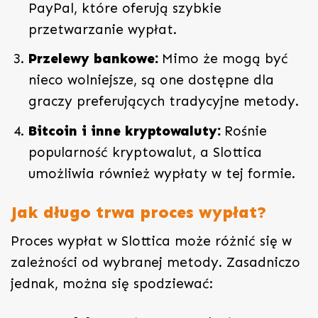
PayPal, które oferują szybkie
przetwarzanie wypłat.
Przelewy bankowe:
Mimo że mogą być
nieco wolniejsze, są one dostępne dla
graczy preferujących tradycyjne metody.
Bitcoin i inne kryptowaluty:
Rośnie
popularność kryptowalut, a Slottica
umożliwia również wypłaty w tej formie.
Jak długo trwa proces wypłat?
Proces wypłat w Slottica może różnić się w
zależności od wybranej metody. Zasadniczo
jednak, można się spodziewać: