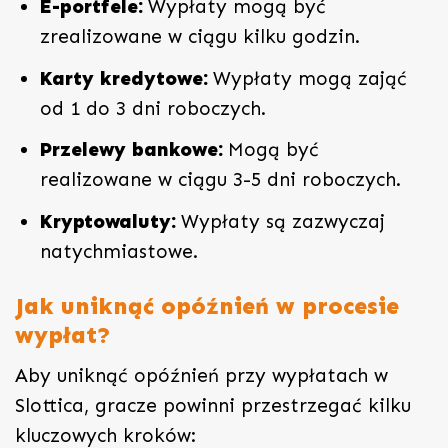
E-portfele:
Wypłaty mogą być
zrealizowane w ciągu kilku godzin.
Karty kredytowe:
Wypłaty mogą zająć
od 1 do 3 dni roboczych.
Przelewy bankowe:
Mogą być
realizowane w ciągu 3-5 dni roboczych.
Kryptowaluty:
Wypłaty są zazwyczaj
natychmiastowe.
Jak uniknąć opóźnień w procesie
wypłat?
Aby uniknąć opóźnień przy wypłatach w
Slottica, gracze powinni przestrzegać kilku
kluczowych kroków: