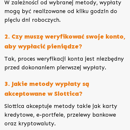
W zależności od wybranej metody, wypłaty
mogą być realizowane od kilku godzin do
pięciu dni roboczych.
2. Czy muszę weryfikować swoje konto,
aby wypłacić pieniądze?
Tak, proces weryfikacji konta jest niezbędny
przed dokonaniem pierwszej wypłaty.
3. Jakie metody wypłaty są
akceptowane w Slottica?
Slottica akceptuje metody takie jak karty
kredytowe, e-portfele, przelewy bankowe
oraz kryptowaluty.