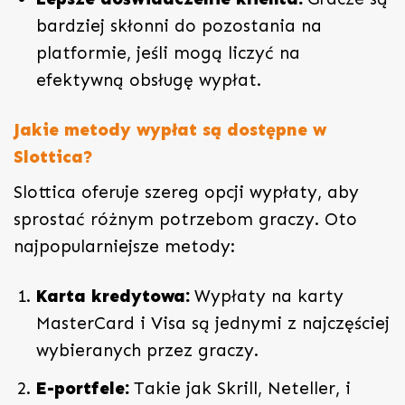
bardziej skłonni do pozostania na
platformie, jeśli mogą liczyć na
efektywną obsługę wypłat.
Jakie metody wypłat są dostępne w
Slottica?
Slottica oferuje szereg opcji wypłaty, aby
sprostać różnym potrzebom graczy. Oto
najpopularniejsze metody:
Karta kredytowa:
Wypłaty na karty
MasterCard i Visa są jednymi z najczęściej
wybieranych przez graczy.
E-portfele:
Takie jak Skrill, Neteller, i