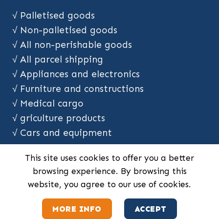
√ Palletised goods
√ Non-palletised goods
√ All non-perishable goods
√ All parcel shipping
√ Appliances and electronics
√ Furniture and constructions
√ Medical cargo
√ griculture products
√ Cars and equipment
This site uses cookies to offer you a better
browsing experience. By browsing this
HOME
SERVICES
ABOUT US
CONTACT
website, you agree to our use of cookies.
Copyright 2026 ©
Caliptus Shipping
| Webdesign
MORE INFO
ACCEPT
Lemaportal