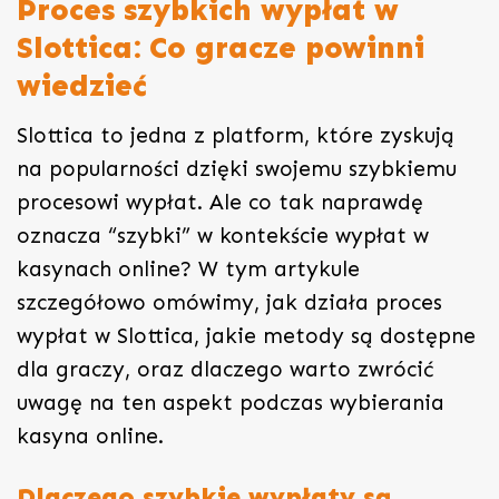
Proces szybkich wypłat w
Slottica: Co gracze powinni
wiedzieć
Slottica to jedna z platform, które zyskują
na popularności dzięki swojemu szybkiemu
procesowi wypłat. Ale co tak naprawdę
oznacza “szybki” w kontekście wypłat w
kasynach online? W tym artykule
szczegółowo omówimy, jak działa proces
wypłat w Slottica, jakie metody są dostępne
dla graczy, oraz dlaczego warto zwrócić
uwagę na ten aspekt podczas wybierania
kasyna online.
Dlaczego szybkie wypłaty są