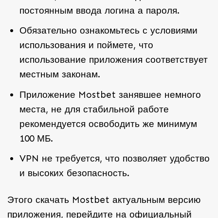
постоянным ввода логина а пароля.
Обязательно ознакомьтесь с условиями
использования и поймете, что
использование приложения соответствует
местным законам.
Приложение Mostbet занявшее немного
места, не для стабильной работе
рекомендуется освободить же минимум
100 МБ.
VPN не требуется, что позволяет удобство
и высоких безопасность.
Этого скачать Mostbet актуальным версию
приложения, перейдите на официальный