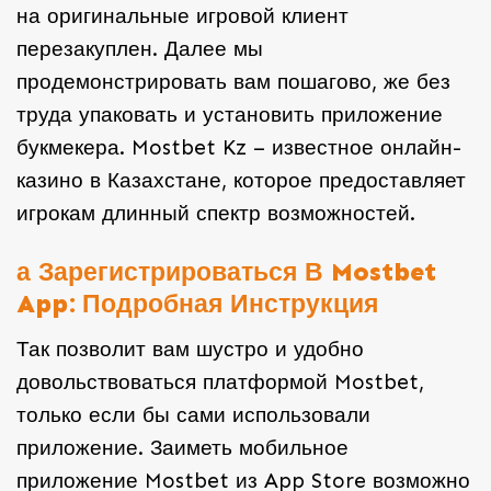
на оригинальные игровой клиент
перезакуплен. Далее мы
продемонстрировать вам пошагово, же без
труда упаковать и установить приложение
букмекера. Mostbet Kz – известное онлайн-
казино в Казахстане, которое предоставляет
игрокам длинный спектр возможностей.
а Зарегистрироваться В Mostbet
App: Подробная Инструкция
Так позволит вам шустро и удобно
довольствоваться платформой Mostbet,
только если бы сами использовали
приложение. Заиметь мобильное
приложение Mostbet из App Store возможно