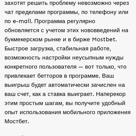
захотят решить проблему невозможно через
чат пределами программы, по телефону или
по e-mail. Программа регулярно
обновляется с учетом этих нововведений на
букмекерском рынке и в бирже Mostbet.
Быстрое загрузка, стабильная работе,
возможность настройки неусыпным нужды
конкретного пользователя — вот только, что
привлекает бетторов в программе. Ваш
выигрыш будет автоматически зачислен на
ваш счет, как а ставка выиграет. Наперекор
этим простым шагам, вы получите удобный
опыт использования мобильного приложения
Мостбет.