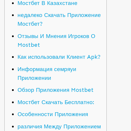
Мостбет В Казахстане
недалеко Скачать Приложение
Мостбет?
Отзывы И Мнения Игроков О
Mostbet
Как использовали Клиент Apk?
Информация семряуи
Приложении
Обзор Приложения Mostbet
Мостбет Скачать Бесплатно:
Особенности Приложения
различия Между Приложением