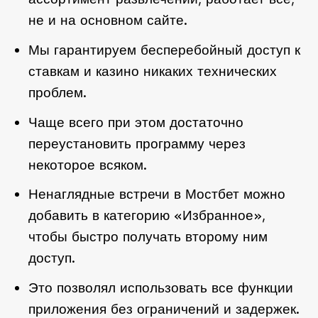
не и на основном сайте.
Мы гарантируем бесперебойный доступ к
ставкам и казино никаких технических
проблем.
Чаще всего при этом достаточно
переустановить программу через
некоторое всяком.
Ненаглядные встречи в Мостбет можно
добавить в категорию «Избранное»,
чтобы быстро получать второму ним
доступ.
Это позволял использовать все функции
приложения без ограничений и задержек.