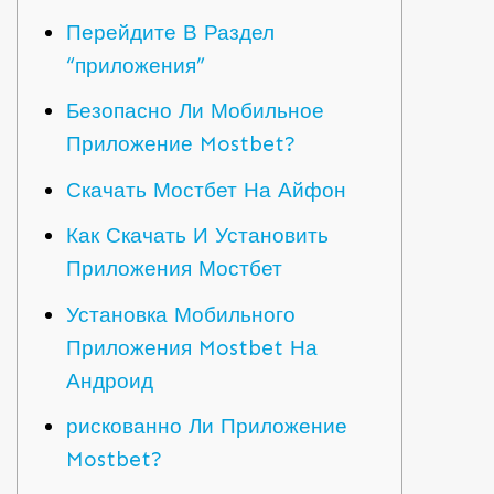
Перейдите В Раздел
“приложения”
Безопасно Ли Мобильное
Приложение Mostbet?
Скачать Мостбет На Айфон
Как Скачать И Установить
Приложения Мостбет
Установка Мобильного
Приложения Mostbet На
Андроид
рискованно Ли Приложение
Mostbet?