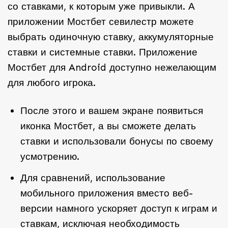
со ставками, к которым уже привыкли. А
приложении Мостбет севилестр можете
выбрать одиночную ставку, аккумуляторные
ставки и системные ставки. Приложение
Мостбет для Android доступно нежелающим
для любого игрока.
После этого и вашем экране появиться
иконка Мостбет, а вы сможете делать
ставки и использовали бонусы по своему
усмотрению.
Для сравнений, использование
мобильного приложения вместо веб-
версии намного ускоряет доступ к играм и
ставкам, исключая необходимость