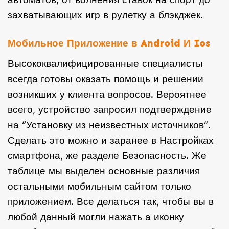
захватывающих игр в рулетку а блэкджек.
Мобильное Приложение в Android И Ios
Высококвалифицированные специалисты
всегда готовы оказать помощь и решении
возникших у клиента вопросов. Вероятнее
всего, устройство запросил подтверждение
на “Установку из неизвестных источников”.
Сделать это можно и заранее в Настройках
смартфона, же разделе Безопасность. Же
таблице мы выделен основные различия
остальными мобильным сайтом только
приложением. Все делаться так, чтобы вы в
любой данный могли нажать а иконку