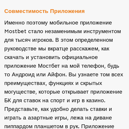
Совместимость Приложения
Именно поэтому мобильное приложение
Mostbet стало незаменимым инструментом
для тысяч игроков. В этом определенном
руководстве мы вкратце расскажем, как
скачать и установить официальное
приложение Мостбет на мой телефон, будь
то Андроид или Айфон. Вы узнаете том всех
преимуществах, функциях и скрытых
могуществе, которые открывает приложение
БК для ставок на спорт и игр в казино.
Представьте, как удобно делать ставки и
играть а азартные игры, лежа на диване
пиппардом планшетом в рук. Приложение