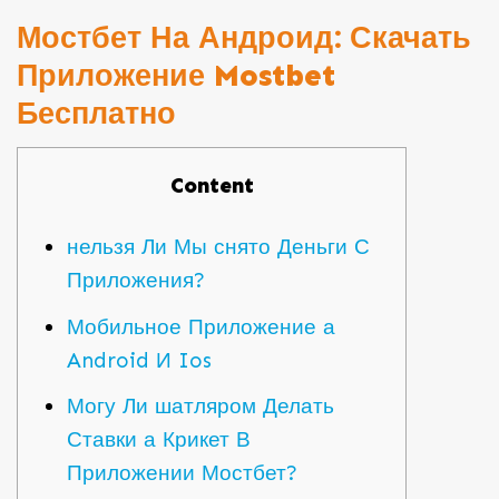
Мостбет На Андроид: Скачать
Приложение Mostbet
Бесплатно
Content
нельзя Ли Мы снято Деньги С
Приложения?
Мобильное Приложение а
Android И Ios
Могу Ли шатляром Делать
Ставки а Крикет В
Приложении Мостбет?