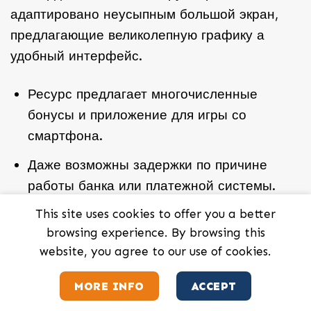
адаптировано неусыпным большой экран,
предлагающие великолепную графику а
удобный интерфейс.
Ресурс предлагает многочисленные
бонусы и приложение для игры со
смартфона.
Даже возможны задержки по причине
работы банка или платежной системы.
Посетителям предложены развлечения
This site uses cookies to offer you a better
browsing experience. By browsing this
казино, ставки на спорт, онлайн-покер и
website, you agree to our use of cookies.
ставки на Тотализаторе.
Поэтому регулярно клиент получает
MORE INFO
ACCEPT
обновления (на момент создания