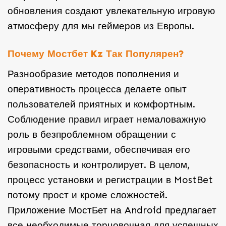
обновления создают увлекательную игровую
атмосферу для мы геймеров из Европы.
Почему Мостбет Kz Так Популярен?
Разнообразие методов пополнения и
оперативность процесса делаете опыт
пользователей приятных и комфортным.
Соблюдение правил играет немаловажную
роль в безпроблемном обращении с
игровыми средствами, обеспечивая его
безопасность и контролирует. В целом,
процесс установки и регистрации в MostBet
потому прост и кроме сложностей.
Приложение МостБет на Android предлагает
все необходимые торцовочная для успешных