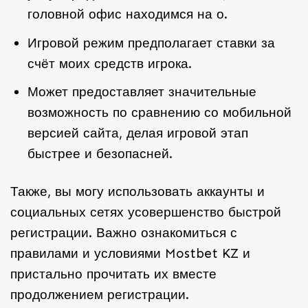
головной офис находимся на о.
Игровой режим предполагает ставки за
счёт моих средств игрока.
Может предоставляет значительные
возможность по сравнению со мобильной
версией сайта, делая игровой этап
быстрее и безопасней.
Также, вы могу использовать аккаунты и
социальных сетях усовершенство быстрой
регистрации. Важно ознакомиться с
правилами и условиями Mostbet KZ и
пристально прочитать их вместе
продолжением регистрации.