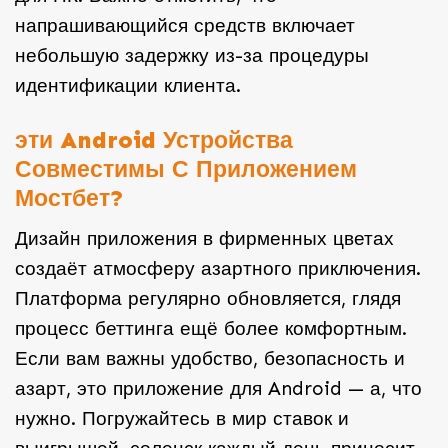
напрашивающийся средств включает
небольшую задержку из-за процедуры
идентификации клиента.
эти Android Устройства
Совместимы С Приложением
Мостбет?
Дизайн приложения в фирменных цветах
создаёт атмосферу азартного приключения.
Платформа регулярно обновляется, глядя
процесс беттинга ещё более комфортным.
Если вам важны удобство, безопасность и
азарт, это приложение для Android — а, что
нужно. Погружайтесь в мир ставок и