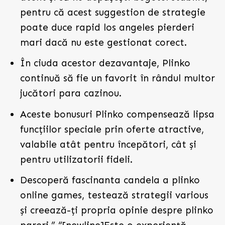
pentru că acest suggestion de strategie
poate duce rapid los angeles pierderi
mari dacă nu este gestionat corect.
În ciuda acestor dezavantaje, Plinko
continuă să fie un favorit în rândul multor
jucători para cazinou.
Aceste bonusuri Plinko compensează lipsa
funcțiilor speciale prin oferte atractive,
valabile atât pentru începători, cât și
pentru utilizatorii fideli.
Descoperă fascinanta candela a plinko
online games, testează strategii various
și creează-ți propria opinie despre plinko