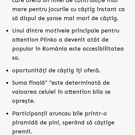
care oferă un nivel de contribuție mai
mare pentru jocurile cu câștig instant ca
să dispui de șanse mai mari de câștig.
Unul dintre motivele principale pentru
attention Plinko a devenit atât de
popular în România este accesibilitatea
sa.
oportunități de câștig îți oferă.
Suma finală” “este determinată de
valoarea celulei în attention bila se
oprește.
Participanții aruncau bile printr-o
piramidă de pini, sperând să câștige
premii.