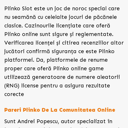
Plinko Slot este un joc de noroc special care
nu seamănă cu celelalte jocuri de păcănele
clasice. Cazinourile licențiate care oferă
Plinko online sunt sigure și reglementate.
Verificarea licenței și citirea recenziilor altor
jucători confirmă siguranța ce este Plinko
platformei. Da, platformele de renume
proper care oferă Plinko online game
utilizează generatoare de numere aleatorii
(RNG) license pentru a asigura rezultate
corecte
Pareri Plinko De La Comunitatea Online
Sunt Andrei Popescu, autor specializat în