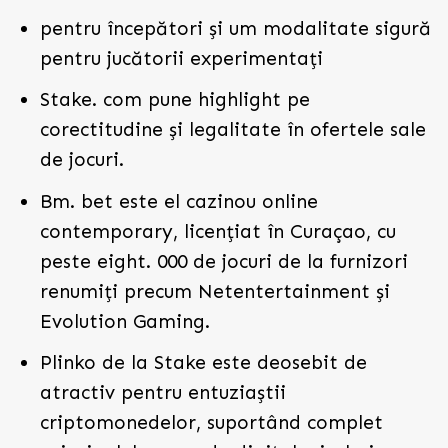
pentru începători și um modalitate sigură
pentru jucătorii experimentați
Stake. com pune highlight pe
corectitudine și legalitate în ofertele sale
de jocuri.
Bm. bet este el cazinou online
contemporary, licențiat în Curaçao, cu
peste eight. 000 de jocuri de la furnizori
renumiți precum Netentertainment și
Evolution Gaming.
Plinko de la Stake este deosebit de
atractiv pentru entuziaștii
criptomonedelor, suportând complet