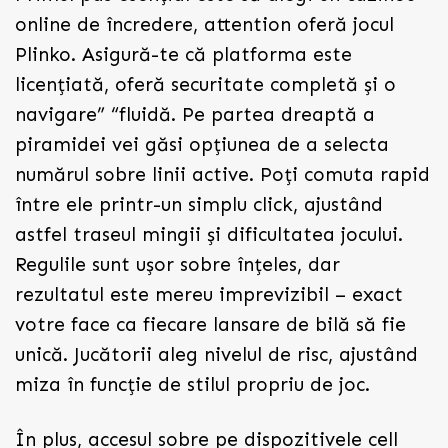
online de încredere, attention oferă jocul
Plinko. Asigură-te că platforma este
licențiată, oferă securitate completă și o
navigare” “fluidă. Pe partea dreaptă a
piramidei vei găsi opțiunea de a selecta
numărul sobre linii active. Poți comuta rapid
între ele printr-un simplu click, ajustând
astfel traseul mingii și dificultatea jocului.
Regulile sunt ușor sobre înțeles, dar
rezultatul este mereu imprevizibil – exact
votre face ca fiecare lansare de bilă să fie
unică. Jucătorii aleg nivelul de risc, ajustând
miza în funcție de stilul propriu de joc.
În plus, accesul sobre pe dispozitivele cell