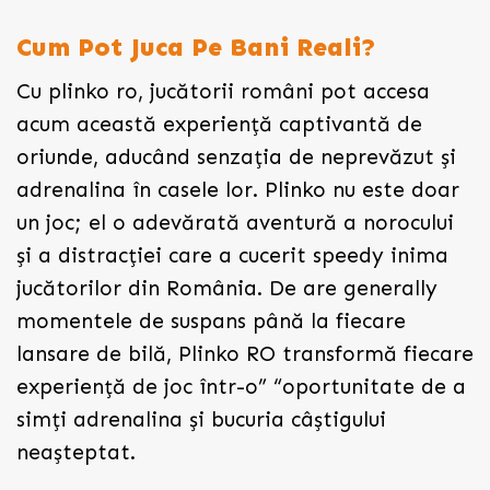
Cum Pot Juca Pe Bani Reali?
Cu plinko ro, jucătorii români pot accesa
acum această experiență captivantă de
oriunde, aducând senzația de neprevăzut și
adrenalina în casele lor. Plinko nu este doar
un joc; el o adevărată aventură a norocului
și a distracției care a cucerit speedy inima
jucătorilor din România. De are generally
momentele de suspans până la fiecare
lansare de bilă, Plinko RO transformă fiecare
experiență de joc într-o” “oportunitate de a
simți adrenalina și bucuria câștigului
neașteptat.