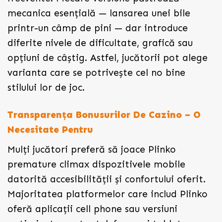
mecanica esențială — lansarea unei bile
printr-un câmp de pini — dar introduce
diferite nivele de dificultate, grafică sau
opțiuni de câștig. Astfel, jucătorii pot alege
varianta care se potrivește cel no bine
stilului lor de joc.
Transparența Bonusurilor De Cazino – O
Necesitate Pentru
Mulți jucători preferă să joace Plinko
premature climax dispozitivele mobile
datorită accesibilității și confortului oferit.
Majoritatea platformelor care includ Plinko
oferă aplicații cell phone sau versiuni