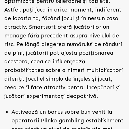
optimizate pentru telefoane și tablete.
Astfel, poți juca în orice moment, indiferent
de locația ta, făcând jocul și in nessun caso
atractiv. Smartsoft oferă jucătorilor un
manage fără precedent asupra nivelului de
risc. Pe lângă alegerea numărului de rânduri
de pini, jucătorii pot ajusta poziționarea
acestora, ceea ce influențează
probabilitatea sobre a nimeri multiplicatori
diferiți. Jocul el simplu de înțeles și jucat,
ceea ce îl face atractiv pentru începători și
jucători experimentați deopotrivă.
Activează un bonus sobre bun venit la
operatorii Plinko gambling establishment