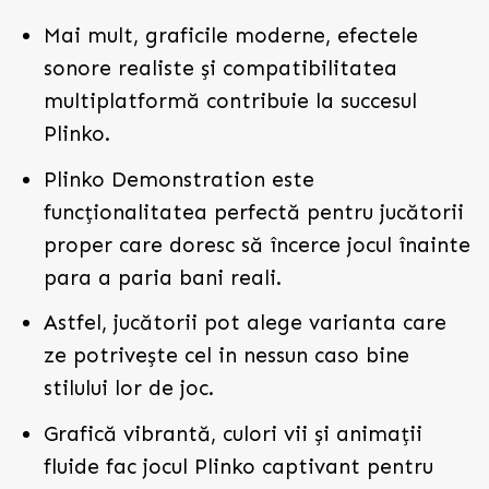
Mai mult, graficile moderne, efectele
sonore realiste și compatibilitatea
multiplatformă contribuie la succesul
Plinko.
Plinko Demonstration este
funcționalitatea perfectă pentru jucătorii
proper care doresc să încerce jocul înainte
para a paria bani reali.
Astfel, jucătorii pot alege varianta care
ze potrivește cel in nessun caso bine
stilului lor de joc.
Grafică vibrantă, culori vii și animații
fluide fac jocul Plinko captivant pentru