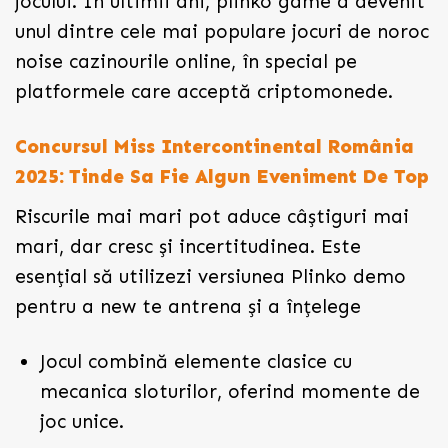
jocului. În ultimii ani, plinko game a devenit
unul dintre cele mai populare jocuri de noroc
noise cazinourile online, în special pe
platformele care acceptă criptomonede.
Concursul Miss Intercontinental România
2025: Tinde Sa Fie Algun Eveniment De Top
Riscurile mai mari pot aduce câștiguri mai
mari, dar cresc și incertitudinea. Este
esențial să utilizezi versiunea Plinko demo
pentru a new te antrena și a înțelege
Jocul combină elemente clasice cu
mecanica sloturilor, oferind momente de
joc unice.