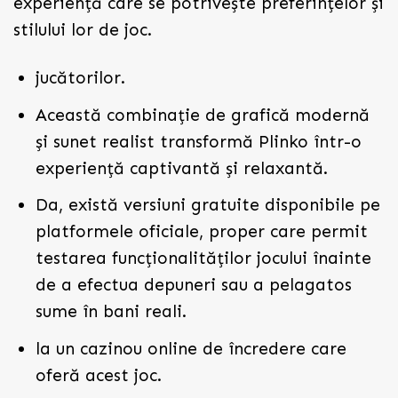
experiență care se potrivește preferințelor și
stilului lor de joc.
jucătorilor.
Această combinație de grafică modernă
și sunet realist transformă Plinko într-o
experiență captivantă și relaxantă.
Da, există versiuni gratuite disponibile pe
platformele oficiale, proper care permit
testarea funcționalităților jocului înainte
de a efectua depuneri sau a pelagatos
sume în bani reali.
la un cazinou online de încredere care
oferă acest joc.