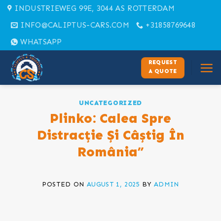
Skip
INDUSTRIEWEG 99E, 3044 AS ROTTERDAM
to
INFO@CALIPTUS-CARS.COM
+31858769648
content
WHATSAPP
REQUEST
A QUOTE
UNCATEGORIZED
Plinko: Calea Spre
Distracție Și Câștig În
România”
POSTED ON
AUGUST 1, 2025
BY
ADMIN