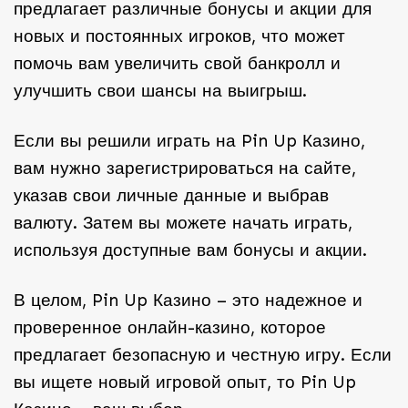
предлагает различные бонусы и акции для
новых и постоянных игроков, что может
помочь вам увеличить свой банкролл и
улучшить свои шансы на выигрыш.
Если вы решили играть на Pin Up Казино,
вам нужно зарегистрироваться на сайте,
указав свои личные данные и выбрав
валюту. Затем вы можете начать играть,
используя доступные вам бонусы и акции.
В целом, Pin Up Казино – это надежное и
проверенное онлайн-казино, которое
предлагает безопасную и честную игру. Если
вы ищете новый игровой опыт, то Pin Up