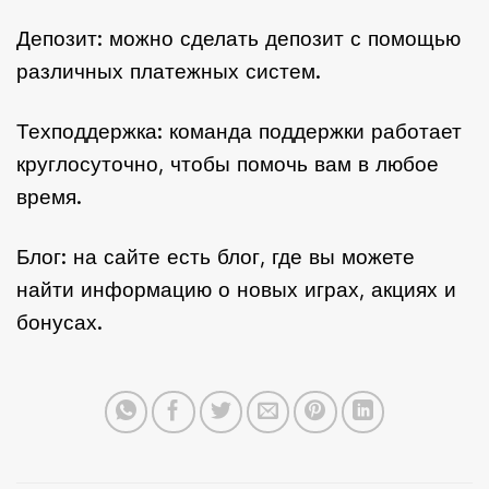
Депозит: можно сделать депозит с помощью
различных платежных систем.
Техподдержка: команда поддержки работает
круглосуточно, чтобы помочь вам в любое
время.
Блог: на сайте есть блог, где вы можете
найти информацию о новых играх, акциях и
бонусах.