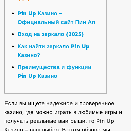
Pin Up Казино –
Официальный сайт Пин Ап
Вход на зеркало (2025)
Как найти зеркало Pin Up
Казино?
Преимущества и функции
Pin Up Казино
Если вы ищете надежное и проверенное
казино, где можно играть в любимые игры и
получать реальные выигрыши, то Pin Up
Казино – ваш выбор. В этом обзоре мы