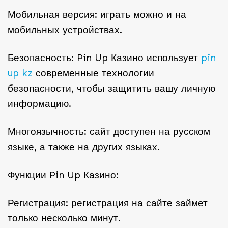
Мобильная версия: играть можно и на
мобильных устройствах.
Безопасность: Pin Up Казино использует
pin
up kz
современные технологии
безопасности, чтобы защитить вашу личную
информацию.
Многоязычность: сайт доступен на русском
языке, а также на других языках.
Функции Pin Up Казино:
Регистрация: регистрация на сайте займет
только несколько минут.