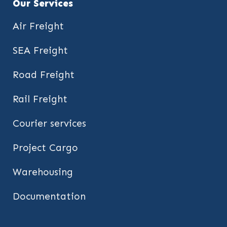
Our Services
Air Freight
SEA Freight
Road Freight
Rail Freight
Courier services
Project Cargo
Warehousing
Documentation