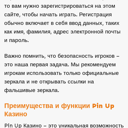
то вам нужно зарегистрироваться на этом
сайте, чтобы начать играть. Регистрация
обычно включает в себя ввод данных, таких
как имя, фамилия, адрес электронной почты
и пароль.
Важно помнить, что безопасность игроков –
это наша первая задача. Мы рекомендуем
игрокам использовать только официальные
зеркала и не открывать ссылки на
фальшивые зеркала.
Преимущества и функции Pin Up
Казино
Pin Up Казино – это уникальная возможность