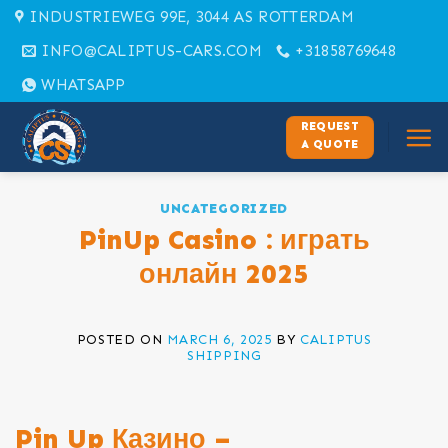
Skip
INDUSTRIEWEG 99E, 3044 AS ROTTERDAM
to
INFO@CALIPTUS-CARS.COM
+31858769648
content
WHATSAPP
REQUEST
A QUOTE
UNCATEGORIZED
PinUp Casino : играть
онлайн 2025
POSTED ON
MARCH 6, 2025
BY
CALIPTUS
SHIPPING
Pin Up Казино –