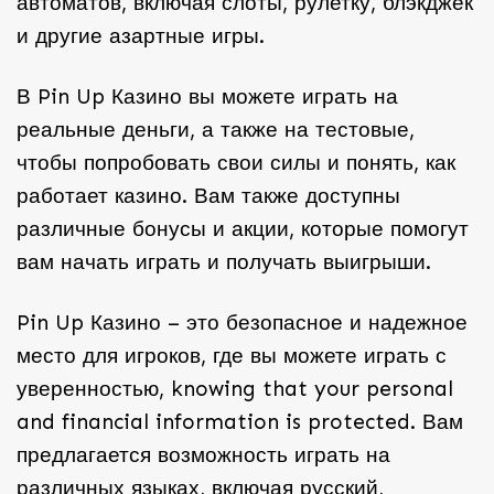
автоматов, включая слоты, рулетку, блэкджек
и другие азартные игры.
В Pin Up Казино вы можете играть на
реальные деньги, а также на тестовые,
чтобы попробовать свои силы и понять, как
работает казино. Вам также доступны
различные бонусы и акции, которые помогут
вам начать играть и получать выигрыши.
Pin Up Казино – это безопасное и надежное
место для игроков, где вы можете играть с
уверенностью, knowing that your personal
and financial information is protected. Вам
предлагается возможность играть на
различных языках, включая русский,