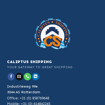
CALIPTUS SHIPPING
YOUR GATEWAY TO GREAT SHIPPING
Industrieweg 99e
3044 AS Rotterdam
Office: +31 (0) 858769648
Mobile: +31 (0) 614842245