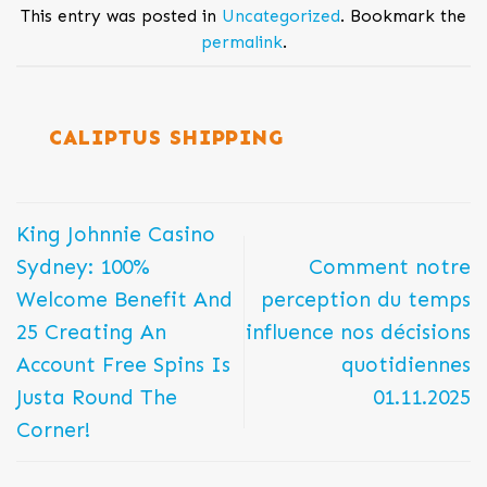
This entry was posted in
Uncategorized
. Bookmark the
permalink
.
CALIPTUS SHIPPING
King Johnnie Casino
Sydney: 100%
Comment notre
Welcome Benefit And
perception du temps
25 Creating An
influence nos décisions
Account Free Spins Is
quotidiennes
Justa Round The
01.11.2025
Corner!