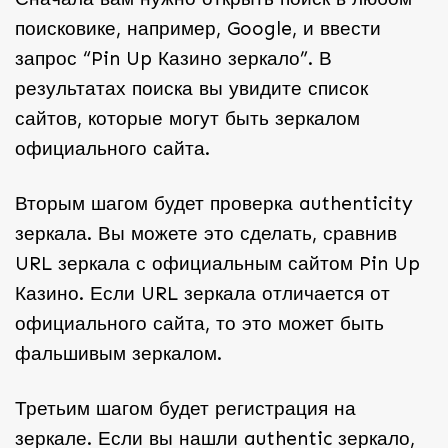
поисковике, например, Google, и ввести
запрос “Pin Up Казино зеркало”. В
результатах поиска вы увидите список
сайтов, которые могут быть зеркалом
официального сайта.
Вторым шагом будет проверка authenticity
зеркала. Вы можете это сделать, сравнив
URL зеркала с официальным сайтом Pin Up
Казино. Если URL зеркала отличается от
официального сайта, то это может быть
фальшивым зеркалом.
Третьим шагом будет регистрация на
зеркале. Если вы нашли authentic зеркало,