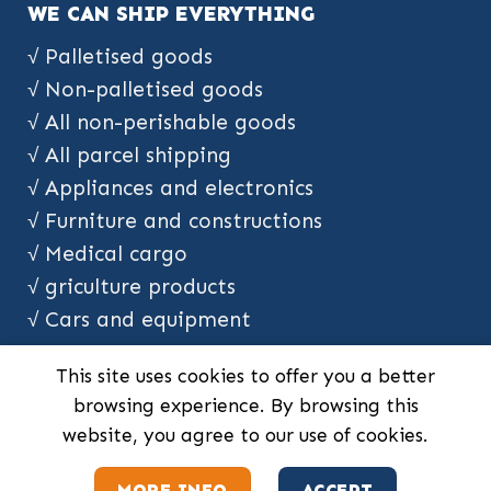
WE CAN SHIP EVERYTHING
√ Palletised goods
√ Non-palletised goods
√ All non-perishable goods
√ All parcel shipping
√ Appliances and electronics
√ Furniture and constructions
√ Medical cargo
√ griculture products
√ Cars and equipment
This site uses cookies to offer you a better
browsing experience. By browsing this
HOME
SERVICES
ABOUT US
CONTACT
website, you agree to our use of cookies.
Copyright 2026 ©
Caliptus Shipping
| Webdesign
MORE INFO
ACCEPT