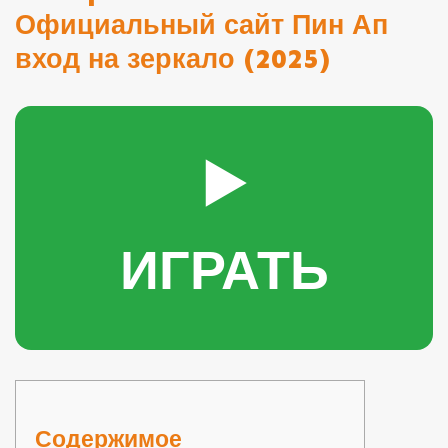
Официальный сайт Пин Ап
вход на зеркало (2025)
▶️
ИГРАТЬ
Содержимое