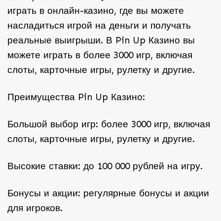
играть в онлайн-казино, где вы можете
насладиться игрой на деньги и получать
реальные выигрыши. В Pin Up Казино вы
можете играть в более 3000 игр, включая
слоты, карточные игры, рулетку и другие.
Преимущества Pin Up Казино:
Большой выбор игр: более 3000 игр, включая
слоты, карточные игры, рулетку и другие.
Высокие ставки: до 100 000 рублей на игру.
Бонусы и акции: регулярные бонусы и акции
для игроков.