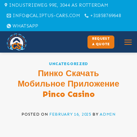
Skip
INDUSTRIEWEG 99E, 3044 AS ROTTERDAM
to
INFO@CALIPTUS-CARS.COM
+31858769648
content
WHATSAPP
REQUEST
A QUOTE
UNCATEGORIZED
Пинко Скачать
Мобильное Приложение
Pinco Casino
POSTED ON
FEBRUARY 16, 2025
BY
ADMIN