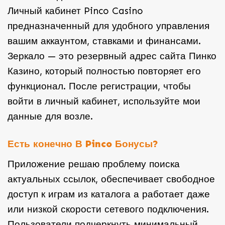
Личный кабинет Pinco Casino
предназначенный для удобного управления
вашим аккаунтом, ставками и финансами.
Зеркало — это резервный адрес сайта Пинко
Казино, который полностью повторяет его
функционал. После регистрации, чтобы
войти в личный кабинет, используйте мои
данные для возле.
Есть конечно В Pinco Бонусы?
Приложение решаю проблему поиска
актуальных ссылок, обеспечивает свободное
доступ к играм из каталога а работает даже
или низкой скорости сетевого подключения.
Пользователи подчеркнуть минимальный