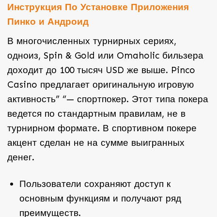
Инструкция По Установке Приложения
Пинко и Андроид
В многочисленных турнирных сериях,
одноиз, Spin & Gold или Omaholic бильзера
доходит до 100 тысяч USD же выше. Pinco
Casino предлагает оригинальную игровую
активность” “— спортпокер. Этот типа покера
ведется по стандартным правилам, не в
турнирном формате. В спортивном покере
акцент сделан не на сумме выигранных
денег.
Пользователи сохраняют доступ к
основным функциям и получают ряд
преимуществ.