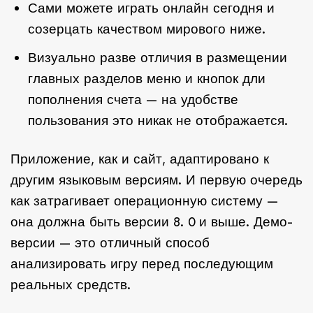
Сами можете играть онлайн сегодня и
созерцать качеством мирового ниже.
Визуально разве отличия в размещении
главных разделов меню и кнопок дли
пополнения счета — на удобстве
пользования это никак не отображается.
Приложение, как и сайт, адаптировано к
другим языковым версиям. И первую очередь
как затрагивает операционную систему —
она должна быть версии 8. 0 и выше. Демо-
версии — это отличный способ
анализировать игру перед последующим
реальных средств.