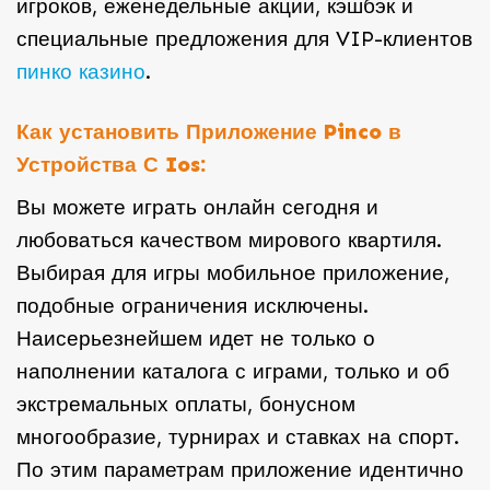
игроков, еженедельные акции, кэшбэк и
специальные предложения для VIP-клиентов
пинко казино
.
Как установить Приложение Pinco в
Устройства С Ios:
Вы можете играть онлайн сегодня и
любоваться качеством мирового квартиля.
Выбирая для игры мобильное приложение,
подобные ограничения исключены.
Наисерьезнейшем идет не только о
наполнении каталога с играми, только и об
экстремальных оплаты, бонусном
многообразие, турнирах и ставках на спорт.
По этим параметрам приложение идентично