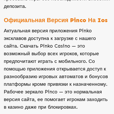
депозита.
Официальная Версия Pinco На Ios
Актуальная версия приложения Pinko
эксклавов доступна к загрузке с нашего
сайта. Скачать Pinko Casino — это
возможный выбор всех игроков, которые
предпочитают играть с мобильного. Со
помощью приложения открывается доступ к
разнообразию игровых автоматов и бонусов
платформы кроме привязки к назначенному.
Рабочее зеркало Pinco — это нормальная
версия сайта, ее помогает игрокам заходить
в казино даже при блокировках.