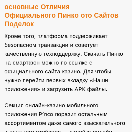
основные Отличия
Официального Пинко ото Сайтов
Поделок
Кроме того, платформа поддерживает
безопасном транзакции и советует
качественную техподдержку. Скачать Пинко
на смартфон можно по ссылке с
официального сайта казино. Для чтобы
нужно перейти первых вкладку «Наши
приложения» и загрузить APK файлы.
Секция онлайн-казино мобильного
приложения Pinco поразит остальным
ассортиментом даже самого взыскательного
и опытного гемблера — линейка онлайн-