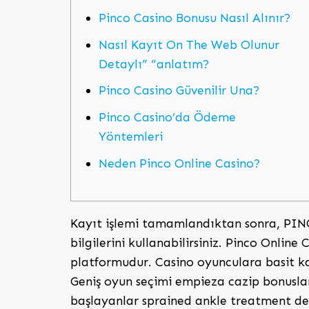
Pinco Casino Bonusu Nasıl Alınır?
Nasıl Kayıt On The Web Olunur
Detaylı” “anlatım?
Pinco Casino Güvenilir Una?
Pinco Casino’da Ödeme
Yöntemleri
Neden Pinco Online Casino?
Kayıt işlemi tamamlandıktan sonra, PINCO
bilgilerini kullanabilirsiniz. Pinco Onlin
platformudur. Casino oyunculara basit ka
Geniş oyun seçimi empieza cazip bonusla
başlayanlar sprained ankle treatment de t