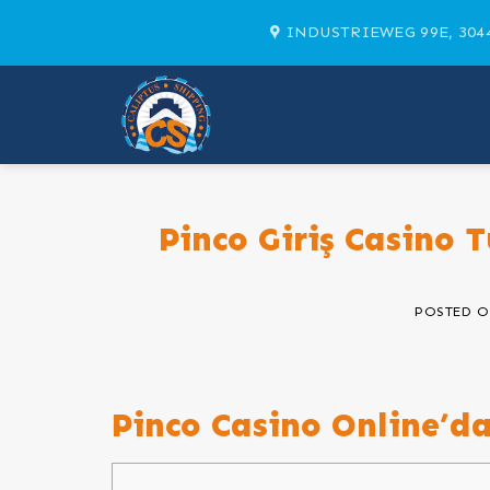
Skip
INDUSTRIEWEG 99E, 304
to
content
Pinco Giriş Casino T
POSTED 
Pinco Casino Online’da