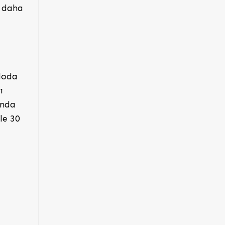
a daha
bloda
ı
unda
le 30