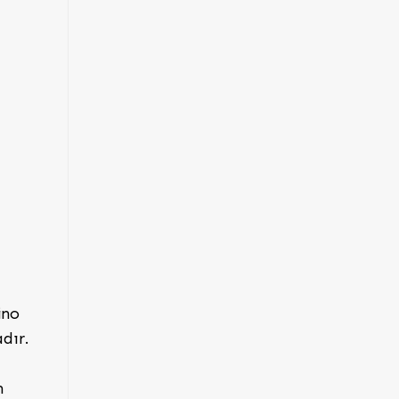
ino
dır.
n