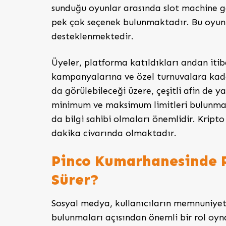
sunduğu oyunlar arasında slot machine g
pek çok seçenek bulunmaktadır. Bu oyunl
desteklenmektedir.
Üyeler, platforma katıldıkları andan iti
kampanyalarına ve özel turnuvalara kada
da görülebileceği üzere, çeşitli afin de 
minimum ve maksimum limitleri bulunmakta
da bilgi sahibi olmaları önemlidir. Kripto
dakika civarında olmaktadır.
Pinco Kumarhanesinde 
Sürer?
Sosyal medya, kullanıcıların memnuniyetl
bulunmaları açısından önemli bir rol oyn