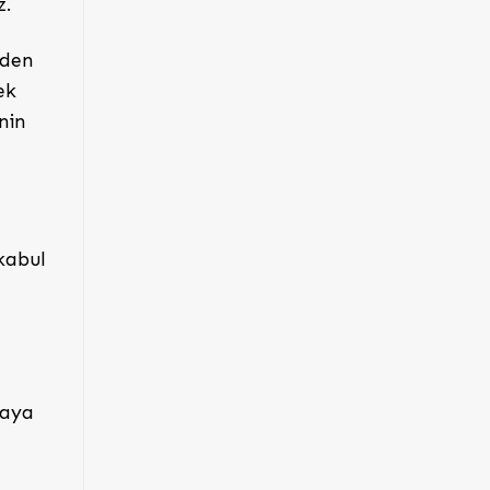
z.
rden
ek
nin
 kabul
saya