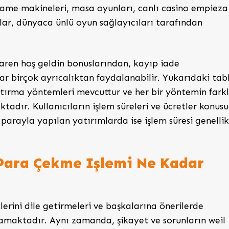
ame makineleri, masa oyunları, canlı casino empiez
ar, dünyaca ünlü oyun sağlayıcıları tarafından
baren hoş geldin bonuslarından, kayıp iade
r birçok ayrıcalıktan faydalanabilir. Yukarıdaki ta
yatırma yöntemleri mevcuttur ve her bir yöntemin farkl
dır. Kullanıcıların işlem süreleri ve ücretler konus
 parayla yapılan yatırımlarda ise işlem süresi genellik
Para Çekme Işlemi Ne Kadar
erini dile getirmeleri ve başkalarına önerilerde
amaktadır. Aynı zamanda, şikayet ve sorunların weil