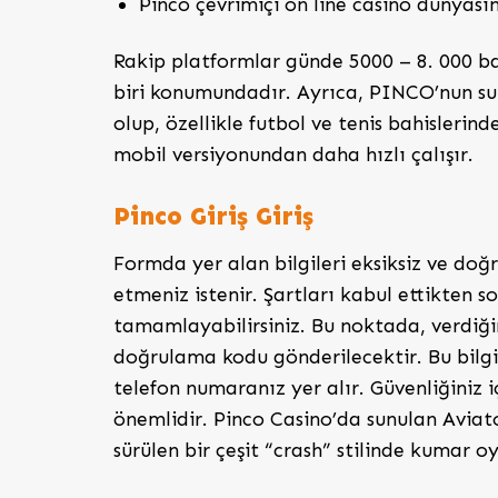
Pinco çevrimiçi on line casino dünyası
Rakip platformlar günde 5000 – 8. 000 ba
biri konumundadır. Ayrıca, PINCO’nun s
olup, özellikle futbol ve tenis bahisleri
mobil versiyonundan daha hızlı çalışır.
Pinco Giriş Giriş
Formda yer alan bilgileri eksiksiz ve doğ
etmeniz istenir. Şartları kabul ettikten 
tamamlayabilirsiniz. Bu noktada, verdiği
doğrulama kodu gönderilecektir. Bu bilgil
telefon numaranız yer alır. Güvenliğiniz i
önemlidir. Pinco Casino’da sunulan Aviato
sürülen bir çeşit “crash” stilinde kumar o