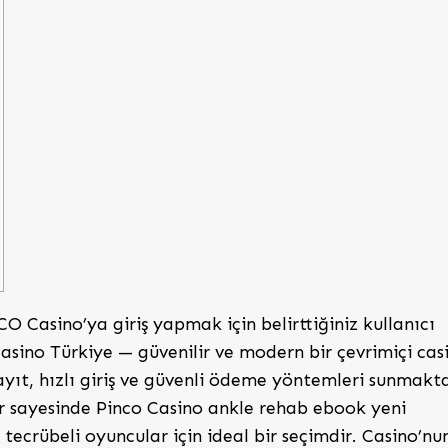
 Casino’ya giriş yapmak için belirttiğiniz kullanıcı
e Casino Türkiye — güvenilir ve modern bir çevrimiçi cas
yıt, hızlı giriş ve güvenli ödeme yöntemleri sunmakta
r sayesinde Pinco Casino ankle rehab ebook yeni
ecrübeli oyuncular için ideal bir seçimdir. Casino’nu