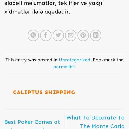
əlaqəli məlumatlar, təkliflər və yaxşı
xidmətlər ilə əlaqədədir.
This entry was posted in
Uncategorized
. Bookmark the
permalink
.
CALIPTUS SHIPPING
What To Decorate To
Best Poker Games at
The Monte Carlo