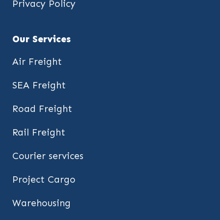
Privacy Policy
Our Services
Air Freight
SEA Freight
Road Freight
Rail Freight
Courier services
Project Cargo
Warehousing