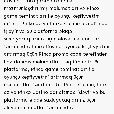
Casino, Pinco promo code ilə
məzmunlaşdırılmış məlumatları və Pinco
game təminatları ilə oyunçu kəşfiyyətini
artırır. Pinko az və Pinko Casino adı altında
işləyir və bu platforma əlaqə
saxlayacaqlarınız üçün əlavə məlumatlar
təmin edir. Pinco Casino, oyunçu kəşfiyyətini
artırmaq üçün Pinco promo code tərəfindən
hazırlanmış məlumatları təqdim edir. Bu
platforma, Pinco game təminatları ilə
oyunçu kəşfiyyətini artırmaq üçün
məlumatlar təqdim edir. Pinco Casino, Pinko
az və Pinko Casino adı altında işləyir və bu
platforma əlaqə saxlayacaqlarınız üçün
əlavə məlumatlar təmin edir.