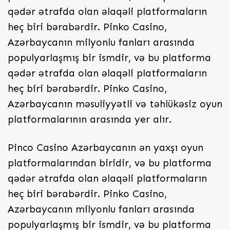
qədər ətrafda olan əlaqəli platformaların
heç biri bərabərdir. Pinko Casino,
Azərbaycanın milyonlu fanları arasında
populyarlaşmış bir ismdir, və bu platforma
qədər ətrafda olan əlaqəli platformaların
heç biri bərabərdir. Pinko Casino,
Azərbaycanın məsuliyyətli və təhlükəsiz oyun
platformalarının arasında yer alır.
Pinco Casino Azərbaycanın ən yaxşı oyun
platformalarından biridir, və bu platforma
qədər ətrafda olan əlaqəli platformaların
heç biri bərabərdir. Pinko Casino,
Azərbaycanın milyonlu fanları arasında
populyarlaşmış bir ismdir, və bu platforma