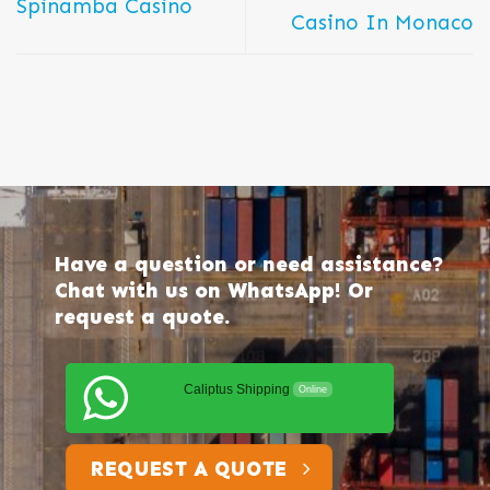
Spinamba Casino
Casino In Monaco
Have a question or need assistance?
Chat with us on WhatsApp! Or
request a quote.
Caliptus Shipping
Online
REQUEST A QUOTE