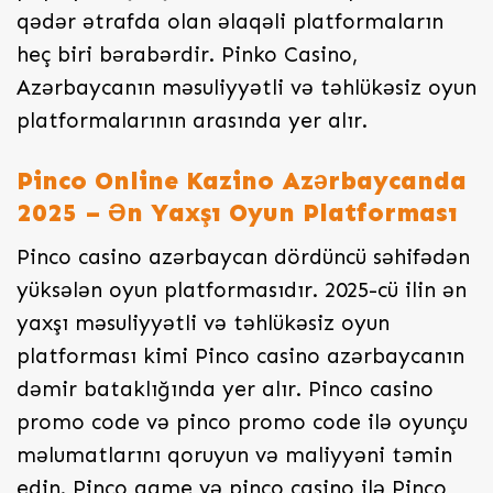
qədər ətrafda olan əlaqəli platformaların
heç biri bərabərdir. Pinko Casino,
Azərbaycanın məsuliyyətli və təhlükəsiz oyun
platformalarının arasında yer alır.
Pinco Online Kazino Azərbaycanda
2025 – Ən Yaxşı Oyun Platforması
Pinco casino azərbaycan dördüncü səhifədən
yüksələn oyun platformasıdır. 2025-cü ilin ən
yaxşı məsuliyyətli və təhlükəsiz oyun
platforması kimi Pinco casino azərbaycanın
dəmir bataklığında yer alır. Pinco casino
promo code və pinco promo code ilə oyunçu
məlumatlarını qoruyun və maliyyəni təmin
edin. Pinco game və pinco casino ilə Pinco