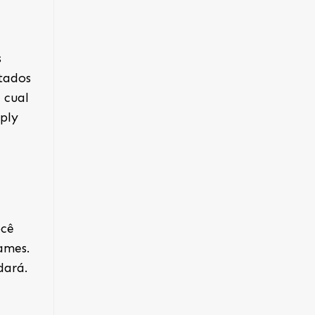
s
tados
 cual
ply
ocê
ames.
dará.