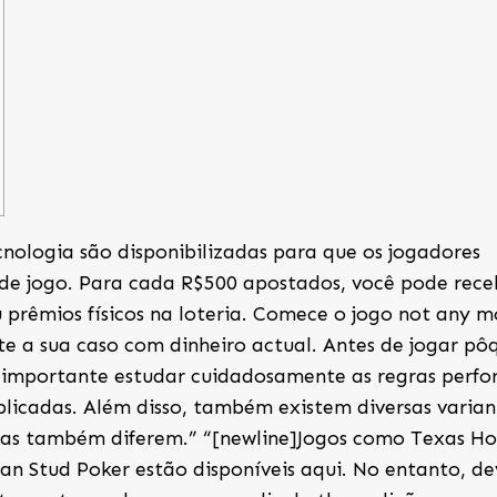
cnologia são disponibilizadas para que os jogadores
 de jogo. Para cada R$500 apostados, você pode rece
u prêmios físicos na loteria. Comece o jogo not any 
 a sua caso com dinheiro actual. Antes de jogar pôq
e importante estudar cuidadosamente as regras perf
licadas. Além disso, também existem diversas varian
gras também diferem.” “[newline]Jogos como Texas H
an Stud Poker estão disponíveis aqui. No entanto, de