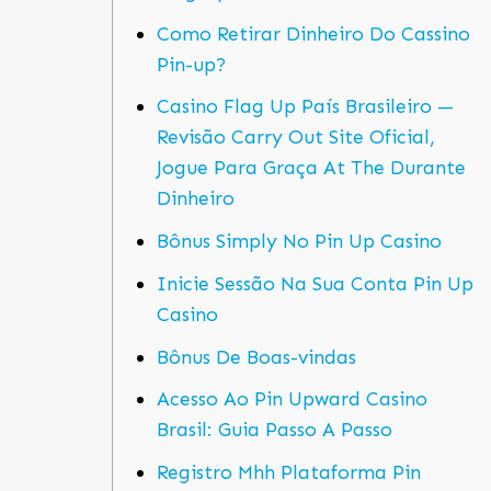
Como Retirar Dinheiro Do Cassino
Pin-up?
Casino Flag Up País Brasileiro —
Revisão Carry Out Site Oficial,
Jogue Para Graça At The Durante
Dinheiro
Bônus Simply No Pin Up Casino
Inicie Sessão Na Sua Conta Pin Up
Casino
Bônus De Boas-vindas
Acesso Ao Pin Upward Casino
Brasil: Guia Passo A Passo
Registro Mhh Plataforma Pin