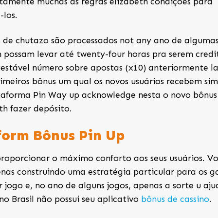
ntamente muchas as regras elizabeth condições para
-los.
 de chutazo são processados not any ano de alguma
 possam levar até twenty-four horas pra serem credi
estável número sobre apostas (x10) anteriormente la
rimeiros bônus um qual os novos usuários recebem sim
ataforma Pin Way up acknowledge nesta o novo bônus
th fazer depósito.
form Bônus Pin Up
roporcionar o máximo conforto aos seus usuários. V
nas construindo uma estratégia particular para os g
 jogo e, no ano de alguns jogos, apenas a sorte u aju
o Brasil não possui seu aplicativo
bônus de cassino
.