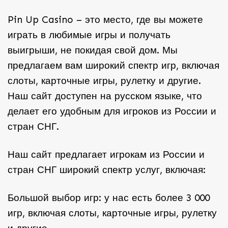
Pin Up Casino – это место, где вы можете
играть в любимые игры и получать
выигрыши, не покидая свой дом. Мы
предлагаем вам широкий спектр игр, включая
слоты, карточные игры, рулетку и другие.
Наш сайт доступен на русском языке, что
делает его удобным для игроков из России и
стран СНГ.
Наш сайт предлагает игрокам из России и
стран СНГ широкий спектр услуг, включая:
Большой выбор игр: у нас есть более 3 000
игр, включая слоты, карточные игры, рулетку