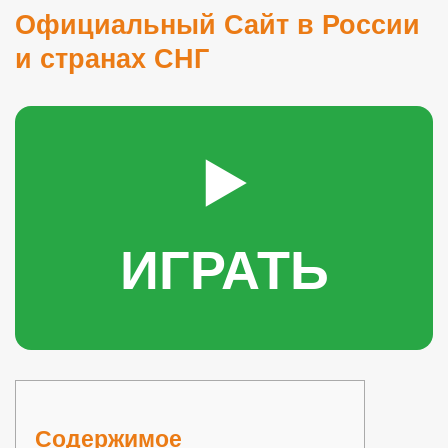
Официальный Сайт в России
и странах СНГ
▶️
ИГРАТЬ
Содержимое