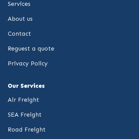
Services
About us
Contact
Reguest a quote
Privacy Policy
Our Services
Air Freight
SEA Freight
Road Freight