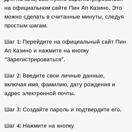
на официальном сайте Пин Ап Казино. Это
можно сделать в считанные минуты, следуя
простым шагам.
Шаг 1: Перейдите на официальный сайт Пин
Ап Казино и нажмите на кнопку
“Зарегистрироваться”.
Шаг 2: Введите свои личные данные,
включая имя, фамилию, дату рождения и
адрес электронной почты.
Шаг 3: Создайте пароль и подтвердите его.
Шаг 4: Нажмите на кнопку