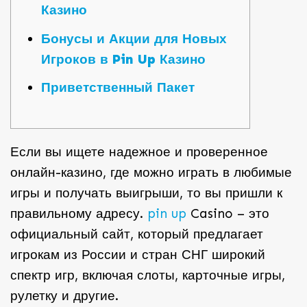
Казино
Бонусы и Акции для Новых
Игроков в Pin Up Казино
Приветственный Пакет
Если вы ищете надежное и проверенное
онлайн-казино, где можно играть в любимые
игры и получать выигрыши, то вы пришли к
правильному адресу.
pin up
Casino – это
официальный сайт, который предлагает
игрокам из России и стран СНГ широкий
спектр игр, включая слоты, карточные игры,
рулетку и другие.