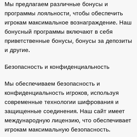
Мы предлагаем различные бонусы и
программы лояльности, чтобы обеспечить
игрокам максимальное вознаграждение. Наш
бонусный программы включают в себя
приветственные бонусы, бонусы за депозиты
и другие.
Безопасность и конфиденциальность
Мы обеспечиваем безопасность и
конфиденциальность игроков, используя
современные технологии шифрования и
защищенные соединения. Наш сайт имеет
международную лицензию, что обеспечивает
игрокам максимальную безопасность.