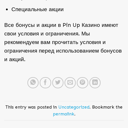
Специальные акции
Все бонусы и акции в Pin Up Казино имеют
свои условия и ограничения. Мы
рекомендуем вам прочитать условия и
ограничения перед использованием бонусов
и акций.
This entry was posted in
Uncategorized
. Bookmark the
permalink
.