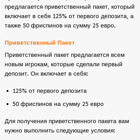
предлагается приветственный пакет, который
включает в себя 125% от первого депозита, а
также 50 фриспинов на сумму 25 евро.
Приветственный Пакет
Приветственный пакет предлагается всем
новым игрокам, которые сделали первый
депозит. Он включает в себя:
125% от первого депозита
50 фриспинов на сумму 25 евро
Для получения приветственного пакета вам
нужно выполнить следующие условия: