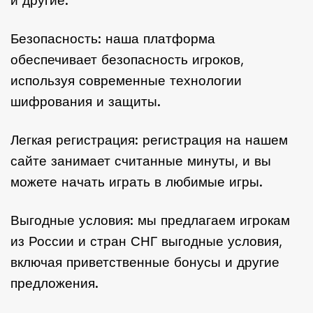
и другие.
Безопасность: наша платформа
обеспечивает безопасность игроков,
используя современные технологии
шифрования и защиты.
Легкая регистрация: регистрация на нашем
сайте занимает считанные минуты, и вы
можете начать играть в любимые игры.
Выгодные условия: мы предлагаем игрокам
из России и стран СНГ выгодные условия,
включая приветственные бонусы и другие
предложения.