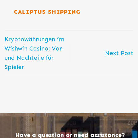
CALIPTUS SHIPPING
Kryptowährungen im
Wishwin Casino: Vor-
Next Post
und Nachteile für
Spieler
Have a question or need assistance?