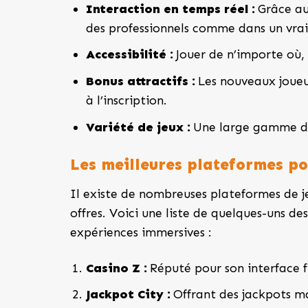
Interaction en temps réel :
Grâce aux
des professionnels comme dans un vrai
Accessibilité :
Jouer de n’importe où, 
Bonus attractifs :
Les nouveaux joueur
à l’inscription.
Variété de jeux :
Une large gamme de j
Les meilleures plateformes po
Il existe de nombreuses plateformes de jeu
offres. Voici une liste de quelques-uns d
expériences immersives :
Casino Z :
Réputé pour son interface fl
Jackpot City :
Offrant des jackpots mas