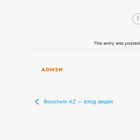
This entry was posted
ADMIN
Boostwin KZ — вход акции