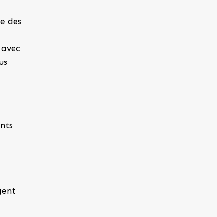
me des
t avec
us
ents
gent