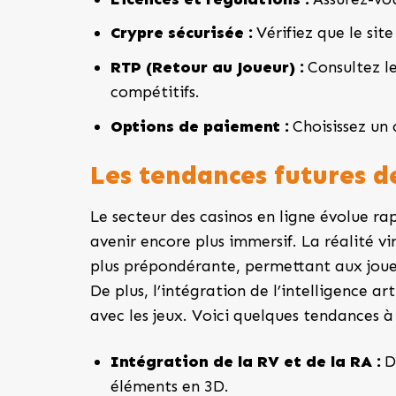
Crypre sécurisée :
Vérifiez que le sit
RTP (Retour au Joueur) :
Consultez le
compétitifs.
Options de paiement :
Choisissez un 
Les tendances futures de
Le secteur des casinos en ligne évolue ra
avenir encore plus immersif. La réalité 
plus prépondérante, permettant aux joueur
De plus, l’intégration de l’intelligence ar
avec les jeux. Voici quelques tendances à s
Intégration de la RV et de la RA :
De
éléments en 3D.