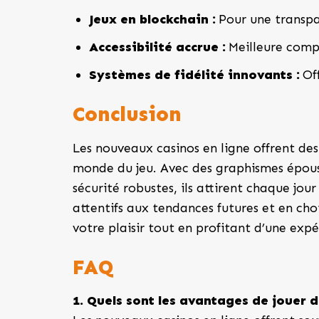
Jeux en blockchain :
Pour une transpa
Accessibilité accrue :
Meilleure compa
Systèmes de fidélité innovants :
Off
Conclusion
Les nouveaux casinos en ligne offrent des
monde du jeu. Avec des graphismes époust
sécurité robustes, ils attirent chaque jo
attentifs aux tendances futures et en ch
votre plaisir tout en profitant d’une expé
FAQ
1. Quels sont les avantages de jouer 