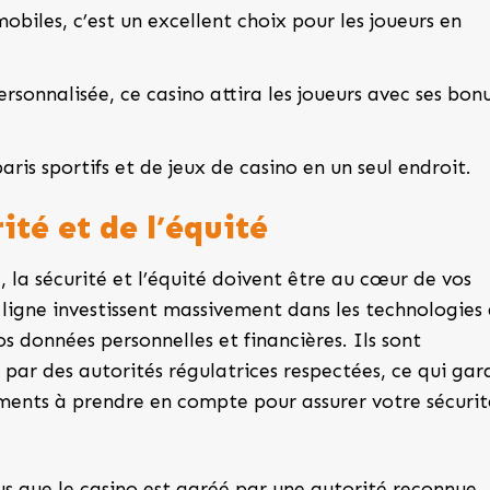
obiles, c’est un excellent choix pour les joueurs en
sonnalisée, ce casino attira les joueurs avec ses bon
ris sportifs et de jeux de casino en un seul endroit.
ité et de l’équité
, la sécurité et l’équité doivent être au cœur de vos
ligne investissent massivement dans les technologies
s données personnelles et financières. Ils sont
par des autorités régulatrices respectées, ce qui gar
éments à prendre en compte pour assurer votre sécurit
s que le casino est agréé par une autorité reconnue.