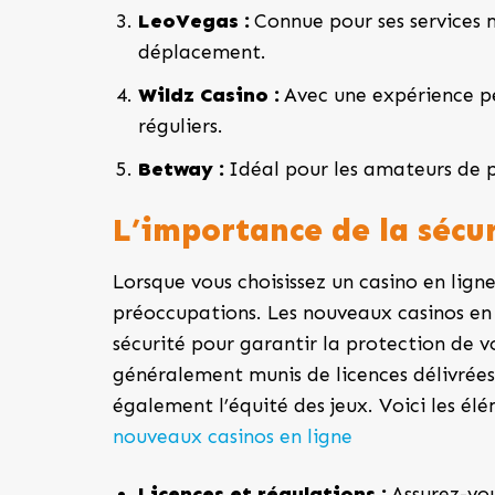
LeoVegas :
Connue pour ses services m
déplacement.
Wildz Casino :
Avec une expérience per
réguliers.
Betway :
Idéal pour les amateurs de pa
L’importance de la sécur
Lorsque vous choisissez un casino en ligne
préoccupations. Les nouveaux casinos en 
sécurité pour garantir la protection de vo
généralement munis de licences délivrées 
également l’équité des jeux. Voici les él
nouveaux casinos en ligne
Licences et régulations :
Assurez-vou