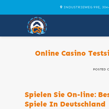
Skip
INDUSTRIEWEG 99E, 304
to
content
Online Casino Tests
POSTED 
Spielen Sie On-line: B
Spiele In Deutschland