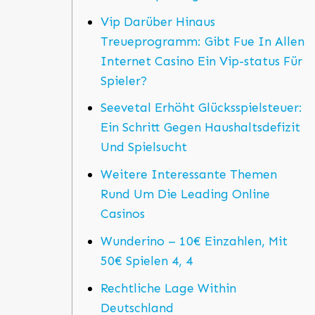
Vip Darüber Hinaus
Treueprogramm: Gibt Fue In Allen
Internet Casino Ein Vip-status Für
Spieler?
Seevetal Erhöht Glücksspielsteuer:
Ein Schritt Gegen Haushaltsdefizit
Und Spielsucht
Weitere Interessante Themen
Rund Um Die Leading Online
Casinos
Wunderino – 10€ Einzahlen, Mit
50€ Spielen 4, 4
Rechtliche Lage Within
Deutschland