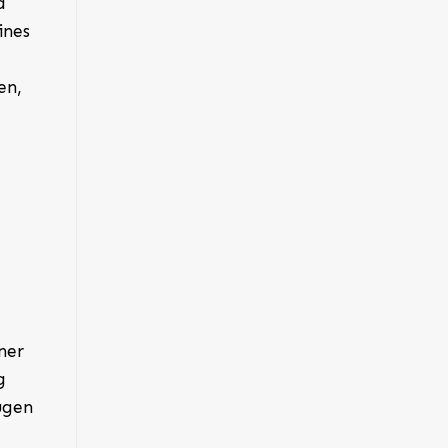
d
ines
en,
ner
g
ugen