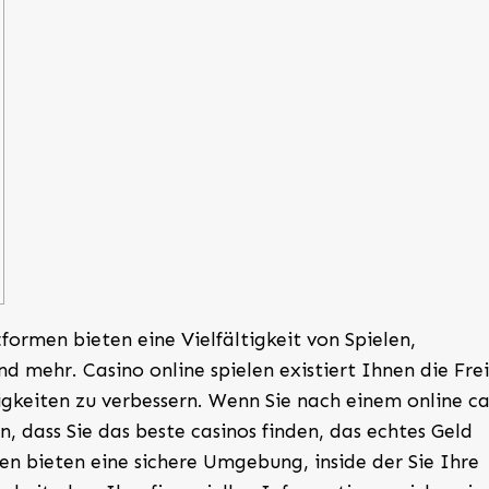
formen bieten eine Vielfältigkeit von Spielen,
und mehr. Casino online spielen existiert Ihnen die Frei
gkeiten zu verbessern. Wenn Sie nach einem online ca
n, dass Sie das beste casinos finden, das echtes Geld
ten bieten eine sichere Umgebung, inside der Sie Ihre