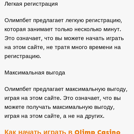
Легкая регистрация
Олимпбет предлагает легкую регистрацию,
которая занимает только несколько минут.
Это означает, что вы можете начать играть
на этом сайте, не тратя много времени на
регистрацию.
Максимальная выгода
Олимпбет предлагает максимальную выгоду,
играя на этом сайте. Это означает, что вы
можете получать максимальную выгоду,
играя на этом сайте, а не на других.
Как начать играть в Olimp Casino