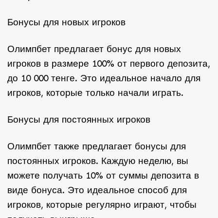
Бонусы для новых игроков
Олимпбет предлагает бонус для новых
игроков в размере 100% от первого депозита,
до 10 000 тенге. Это идеальное начало для
игроков, которые только начали играть.
Бонусы для постоянных игроков
Олимпбет также предлагает бонусы для
постоянных игроков. Каждую неделю, вы
можете получать 10% от суммы депозита в
виде бонуса. Это идеальное способ для
игроков, которые регулярно играют, чтобы