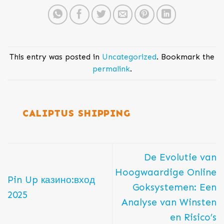
This entry was posted in
Uncategorized
. Bookmark the
permalink
.
CALIPTUS SHIPPING
De Evolutie van
Hoogwaardige Online
Pin Up казино:вход
Goksystemen: Een
2025
Analyse van Winsten
en Risico’s