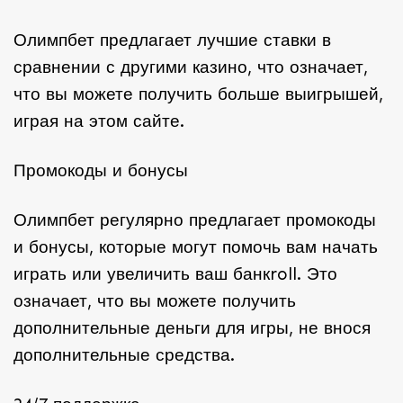
Олимпбет предлагает лучшие ставки в
сравнении с другими казино, что означает,
что вы можете получить больше выигрышей,
играя на этом сайте.
Промокоды и бонусы
Олимпбет регулярно предлагает промокоды
и бонусы, которые могут помочь вам начать
играть или увеличить ваш банкroll. Это
означает, что вы можете получить
дополнительные деньги для игры, не внося
дополнительные средства.