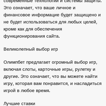
современные технологии и системы защиты.
Это означает, что ваше личное и
финансовое информацие будет защищено и
не будет использоваться для любых целей,
кроме как для обеспечения
функционирования сайта.
Великолепный выбор игр
Олимпбет предлагает огромный выбор игр,
включая слоты, карточные игры, рулетку и
другие. Это означает, что вы можете найти
игру, которая вам понравится, и насладиться
игрой в любое время.
Лучшие ставки