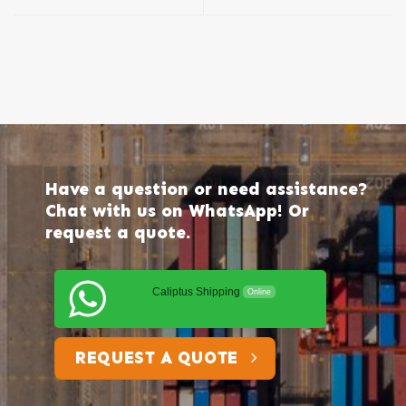
Have a question or need assistance?
Chat with us on WhatsApp! Or
request a quote.
Caliptus Shipping
Online
REQUEST A QUOTE