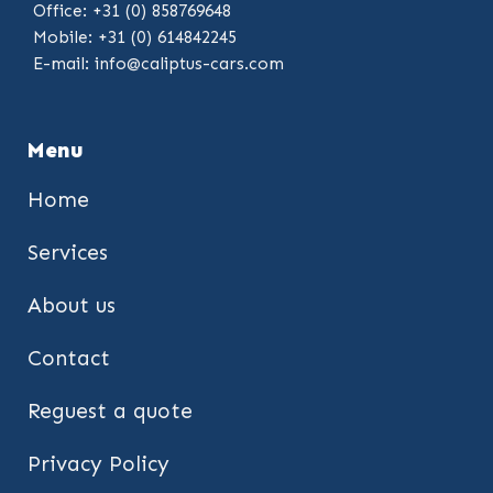
Office: +31 (0) 858769648
Mobile: +31 (0) 614842245
E-mail:
info@caliptus-cars.com
Menu
Home
Services
About us
Contact
Reguest a quote
Privacy Policy