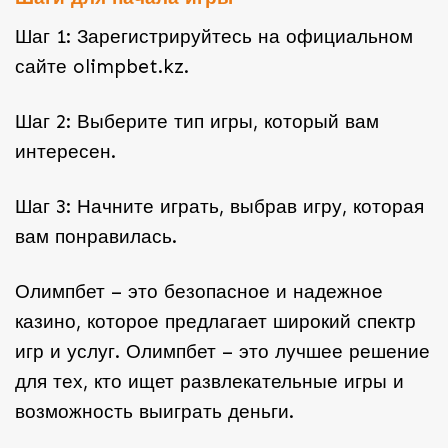
Шаг 1: Зарегистрируйтесь на официальном
сайте olimpbet.kz.
Шаг 2: Выберите тип игры, который вам
интересен.
Шаг 3: Начните играть, выбрав игру, которая
вам понравилась.
Олимпбет – это безопасное и надежное
казино, которое предлагает широкий спектр
игр и услуг. Олимпбет – это лучшее решение
для тех, кто ищет развлекательные игры и
возможность выиграть деньги.