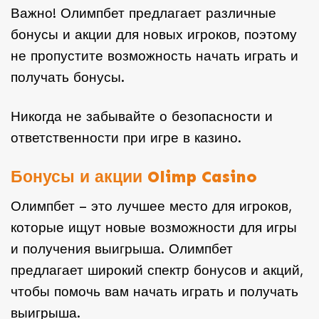
Важно! Олимпбет предлагает различные
бонусы и акции для новых игроков, поэтому
не пропустите возможность начать играть и
получать бонусы.
Никогда не забывайте о безопасности и
ответственности при игре в казино.
Бонусы и акции Olimp Casino
Олимпбет – это лучшее место для игроков,
которые ищут новые возможности для игры
и получения выигрыша. Олимпбет
предлагает широкий спектр бонусов и акций,
чтобы помочь вам начать играть и получать
выигрыша.