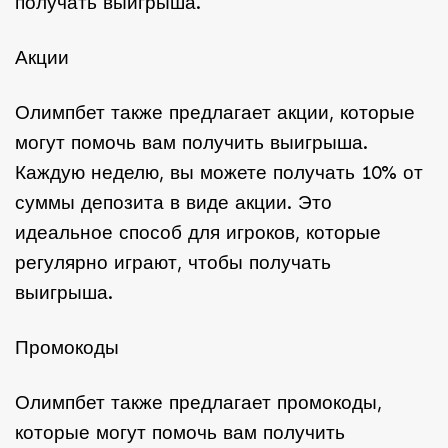
получать выигрыша.
Акции
Олимпбет также предлагает акции, которые
могут помочь вам получить выигрыша.
Каждую неделю, вы можете получать 10% от
суммы депозита в виде акции. Это
идеальное способ для игроков, которые
регулярно играют, чтобы получать
выигрыша.
Промокоды
Олимпбет также предлагает промокоды,
которые могут помочь вам получить