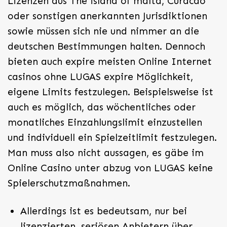
Lizenzen aus The island of malta, Curacao
oder sonstigen anerkannten Jurisdiktionen
sowie müssen sich nie und nimmer an die
deutschen Bestimmungen halten. Dennoch
bieten auch expire meisten Online Internet
casinos ohne LUGAS expire Möglichkeit,
eigene Limits festzulegen. Beispielsweise ist
auch es möglich, das wöchentliches oder
monatliches Einzahlungslimit einzustellen
und individuell ein Spielzeitlimit festzulegen.
Man muss also nicht aussagen, es gäbe im
Online Casino unter abzug von LUGAS keine
Spielerschutzmaßnahmen.
Allerdings ist es bedeutsam, nur bei
lizenzierten, seriösen Anbietern über