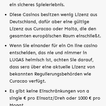
ein sicheres Spielerlebnis.
Diese Casinos besitzen wenig Lizenz aus
Deutschland, dafür aber eine gültige
Lizenz aus Curacao oder Malta, die den
gesamten europäischen Raum einschließt.
Wenn Sie einander für ein On line casino
entscheiden, das nie und nimmer in
LUGAS heimisch ist, achten Sie darauf,
dass sera über eine aktuelle Lizenz von
bekannten Regulierungsbehörden wie
Curacao verfügt.
Es gibt keine Einschränkungen von a
single € pro Einsatz/Dreh oder 1000 € pro
Monat.