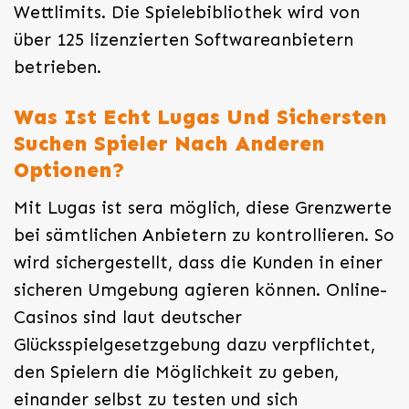
Wettlimits. Die Spielebibliothek wird von
über 125 lizenzierten Softwareanbietern
betrieben.
Was Ist Echt Lugas Und Sichersten
Suchen Spieler Nach Anderen
Optionen?
Mit Lugas ist sera möglich, diese Grenzwerte
bei sämtlichen Anbietern zu kontrollieren. So
wird sichergestellt, dass die Kunden in einer
sicheren Umgebung agieren können. Online-
Casinos sind laut deutscher
Glücksspielgesetzgebung dazu verpflichtet,
den Spielern die Möglichkeit zu geben,
einander selbst zu testen und sich