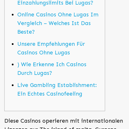
Einzahlungslimits Bei Lugas?
Online Casinos Ohne Lugas Im
Vergleich – Welches Ist Das
Beste?
Unsere Empfehlungen Für
Casinos Ohne Lugas
) Wie Erkenne Ich Casinos
Durch Lugas?
Live Gambling Establishment:
Ein Echtes Casinofeeling
Diese Casinos operieren mit internationalen