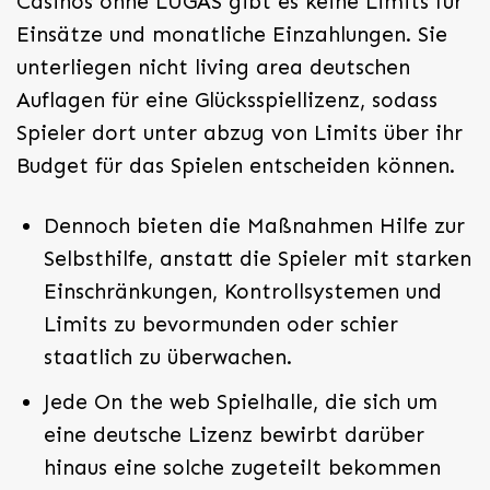
Casinos ohne LUGAS gibt es keine Limits für
Einsätze und monatliche Einzahlungen. Sie
unterliegen nicht living area deutschen
Auflagen für eine Glücksspiellizenz, sodass
Spieler dort unter abzug von Limits über ihr
Budget für das Spielen entscheiden können.
Dennoch bieten die Maßnahmen Hilfe zur
Selbsthilfe, anstatt die Spieler mit starken
Einschränkungen, Kontrollsystemen und
Limits zu bevormunden oder schier
staatlich zu überwachen.
Jede On the web Spielhalle, die sich um
eine deutsche Lizenz bewirbt darüber
hinaus eine solche zugeteilt bekommen