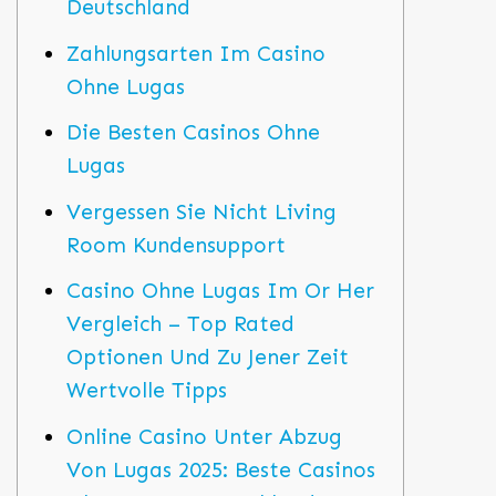
Deutschland
Zahlungsarten Im Casino
Ohne Lugas
Die Besten Casinos Ohne
Lugas
Vergessen Sie Nicht Living
Room Kundensupport
Casino Ohne Lugas Im Or Her
Vergleich – Top Rated
Optionen Und Zu Jener Zeit
Wertvolle Tipps
Online Casino Unter Abzug
Von Lugas 2025: Beste Casinos