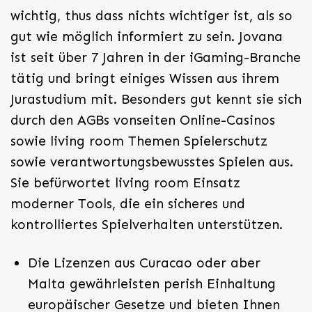
wichtig, thus dass nichts wichtiger ist, als so
gut wie möglich informiert zu sein. Jovana
ist seit über 7 Jahren in der iGaming-Branche
tätig und bringt einiges Wissen aus ihrem
Jurastudium mit. Besonders gut kennt sie sich
durch den AGBs vonseiten Online-Casinos
sowie living room Themen Spielerschutz
sowie verantwortungsbewusstes Spielen aus.
Sie befürwortet living room Einsatz
moderner Tools, die ein sicheres und
kontrolliertes Spielverhalten unterstützen.
Die Lizenzen aus Curacao oder aber
Malta gewährleisten perish Einhaltung
europäischer Gesetze und bieten Ihnen