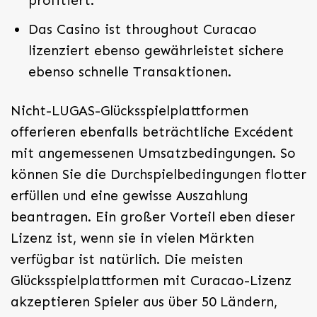
profitiert.
Das Casino ist throughout Curacao
lizenziert ebenso gewährleistet sichere
ebenso schnelle Transaktionen.
Nicht-LUGAS-Glücksspielplattformen
offerieren ebenfalls beträchtliche Excédent
mit angemessenen Umsatzbedingungen. So
können Sie die Durchspielbedingungen flotter
erfüllen und eine gewisse Auszahlung
beantragen. Ein großer Vorteil eben dieser
Lizenz ist, wenn sie in vielen Märkten
verfügbar ist natürlich. Die meisten
Glücksspielplattformen mit Curacao-Lizenz
akzeptieren Spieler aus über 50 Ländern,