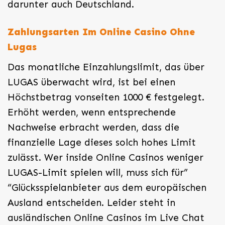
darunter auch Deutschland.
Zahlungsarten Im Online Casino Ohne
Lugas
Das monatliche Einzahlungslimit, das über
LUGAS überwacht wird, ist bei einen
Höchstbetrag vonseiten 1000 € festgelegt.
Erhöht werden, wenn entsprechende
Nachweise erbracht werden, dass die
finanzielle Lage dieses solch hohes Limit
zulässt. Wer inside Online Casinos weniger
LUGAS-Limit spielen will, muss sich für”
“Glücksspielanbieter aus dem europäischen
Ausland entscheiden. Leider steht in
ausländischen Online Casinos im Live Chat