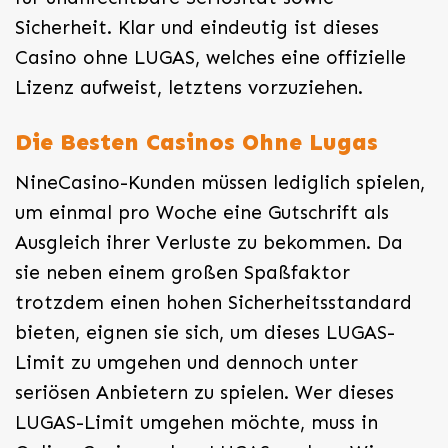
Sicherheit. Klar und eindeutig ist dieses
Casino ohne LUGAS, welches eine offizielle
Lizenz aufweist, letztens vorzuziehen.
Die Besten Casinos Ohne Lugas
NineCasino-Kunden müssen lediglich spielen,
um einmal pro Woche eine Gutschrift als
Ausgleich ihrer Verluste zu bekommen. Da
sie neben einem großen Spaßfaktor
trotzdem einen hohen Sicherheitsstandard
bieten, eignen sie sich, um dieses LUGAS-
Limit zu umgehen und dennoch unter
seriösen Anbietern zu spielen. Wer dieses
LUGAS-Limit umgehen möchte, muss in