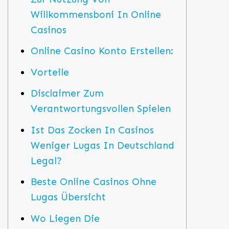
Willkommensboni In Online
Casinos
Online Casino Konto Erstellen:
Vorteile
Disclaimer Zum
Verantwortungsvollen Spielen
Ist Das Zocken In Casinos
Weniger Lugas In Deutschland
Legal?
Beste Online Casinos Ohne
Lugas Übersicht
Wo Liegen Die