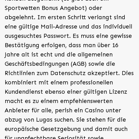
Sportwetten Bonus Angebot) oder
abgelehnt. Im ersten Schritt verlangt sind
eine gültige Mail-Adresse und das individuell
ausgesuchtes Passwort. Es muss eine gewisse
Bestätigung erfolgen, dass man über 16
Jahre alt ist echt und die allgemeinen
Geschäftsbedingungen (AGB) sowie die
Richtlinien zum Datenschutz akzeptiert. Dies
kombiniert mit einem professionellen
Kundendienst ebenso einer gültigen Lizenz
macht es zu einem empfehlenswerten
Anbieter für alle, perish ein Casino unter
abzug von Lugas suchen. Sie stehen für die
europäische Gesetzgebung und damit auch
für unanfechtbare Seriosität sowie