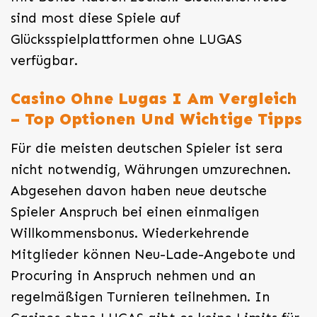
sind most diese Spiele auf
Glücksspielplattformen ohne LUGAS
verfügbar.
Casino Ohne Lugas I Am Vergleich
– Top Optionen Und Wichtige Tipps
Für die meisten deutschen Spieler ist sera
nicht notwendig, Währungen umzurechnen.
Abgesehen davon haben neue deutsche
Spieler Anspruch bei einen einmaligen
Willkommensbonus. Wiederkehrende
Mitglieder können Neu-Lade-Angebote und
Procuring in Anspruch nehmen und an
regelmäßigen Turnieren teilnehmen. In