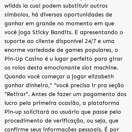
wildds la cual podem substituir outros
símbolos, há diversas oportunidades de
ganhar em grande no momento em que
você joga Sticky Bandits. E apresentando o
suporte ao cliente disponível 24/7 e uma
enorme variedade de games populares, o
Pin-Up Casino é u lugar perfeito para girar
os rolos desta emocionante slot machine.
Quando você começar a jogar elizabeth
ganhar dinheiro,” “você precisa ir pra seção
“Retirar”. Antes de fazer um pagamento dos
lucro pela primeira ocasião, a plataforma
Pin-up solicitará ao usuário que passe pelo
procedimento de verificação, ou seja, que
confirme seus informações pessoais. É por