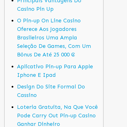
Principais Vantagens Do
Casino Pin Up
O Pin-up On Line Casino
Oferece Aos Jogadores
Brasileiros Uma Ampla
Seleção De Games, Com Um
Bônus De Até 25 000 ₢
Aplicativo Pin-up Para Apple
Iphone E Ipad
Design Do Site Formal Do
Cassino
Loteria Gratuita, Na Que Você
Pode Carry Out Pin-up Casino
Ganhar Dinheiro