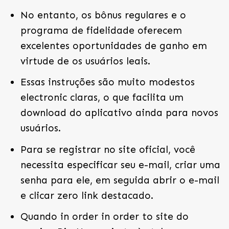
No entanto, os bônus regulares e o
programa de fidelidade oferecem
excelentes oportunidades de ganho em
virtude de os usuários leais.
Essas instruções são muito modestos
electronic claras, o que facilita um
download do aplicativo ainda para novos
usuários.
Para se registrar no site oficial, você
necessita especificar seu e-mail, criar uma
senha para ele, em seguida abrir o e-mail
e clicar zero link destacado.
Quando in order in order to site do