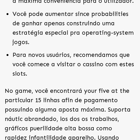
a máxima conveniência para o utilizador.
Você pode aumentar since probabilities
de ganhar apenas construindo uma
estratégia especial pra operating-system
jogos.
Para novos usuários, recomendamos que
você comece a visitar o cassino com estes
slots.
No game, você encontrará your five at the
particular 15 linhas afin de pagamento
possuindo alguma aposta máxima. Suporta
náutic abrandado, los dos os trabalhos,
gráficos puerilidade alta bossa como
rapidez infantilidade aparelho. Usando