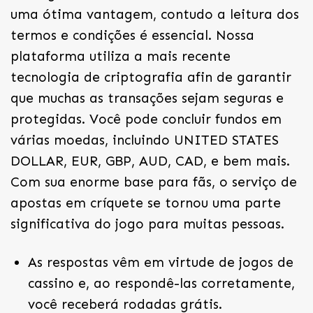
uma ótima vantagem, contudo a leitura dos
termos e condições é essencial. Nossa
plataforma utiliza a mais recente
tecnologia de criptografia afin de garantir
que muchas as transações sejam seguras e
protegidas. Você pode concluir fundos em
várias moedas, incluindo UNITED STATES
DOLLAR, EUR, GBP, AUD, CAD, e bem mais.
Com sua enorme base para fãs, o serviço de
apostas em críquete se tornou uma parte
significativa do jogo para muitas pessoas.
As respostas vêm em virtude de jogos de
cassino e, ao respondê-las corretamente,
você receberá rodadas grátis.