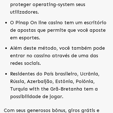
proteger operating-system seus
utilizadores.
O Pinap On line casino tem um escritório
de apostas que permite que você aposte
em esportes.
Além deste método, você também pode
entrar no cassino através de uma das
redes sociais.
Residentes do País brasileiro, Ucrânia,
Rússia, Azerbaijão, Estônia, Polônia,
Turquia with the Grã-Bretanha tem a
possibilidade de jogar.
Com seus generosos bônus, giros grátis e