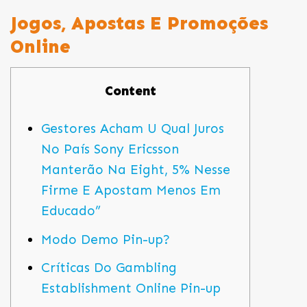
Jogos, Apostas E Promoções
Online
Content
Gestores Acham U Qual Juros
No País Sony Ericsson
Manterão Na Eight, 5% Nesse
Firme E Apostam Menos Em
Educado”
Modo Demo Pin-up?
Críticas Do Gambling
Establishment Online Pin-up