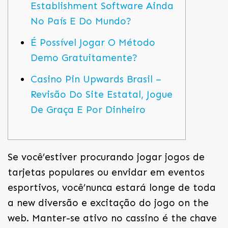
Establishment Software Ainda
No País E Do Mundo?
É Possível Jogar O Método
Demo Gratuitamente?
Casino Pin Upwards Brasil –
Revisão Do Site Estatal, Jogue
De Graça E Por Dinheiro
Se você’estiver procurando jogar jogos de
tarjetas populares ou envidar em eventos
esportivos, você’nunca estará longe de toda
a new diversão e excitação do jogo on the
web. Manter-se ativo no cassino é the chave