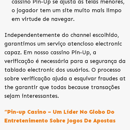
cassino Pin-Up se ajusta às telas menores,
o jogador tem um site muito mais limpo
em virtude de navegar.
Independentemente do channel escolhido,
garantimos um serviço atencioso electronic
capaz. Em nosso cassino Pin-Up, a
verificação é necessária para a segurança da
tablado electronic dos usuários. O processo
sobre verificação ajuda a esquivar fraudes at
the garantir que todas because transações
sejam interessantes.
“Pin-up Casino – Um Líder No Globo Do
Entretenimento Sobre Jogos De Apostas