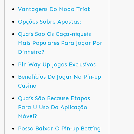
Vantagens Do Modo Trial:
Opções Sobre Apostas:
Quais São Os Caça-níqueis
Mais Populares Para Jogar Por
Dinheiro?
Pin Way Up Jogos Exclusivos
Benefícios De Jogar No Pin-up
Casino
Quais São Because Etapas
Para U Uso Da Aplicação
Móvel?
Posso Baixar O Pin-up Betting