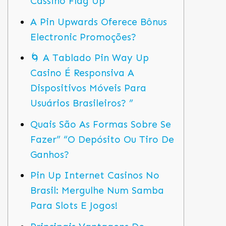
Cassino Flag Up
A Pin Upwards Oferece Bônus
Electronic Promoções?
🌀 A Tablado Pin Way Up
Casino É Responsiva A
Dispositivos Móveis Para
Usuários Brasileiros? ”
Quais São As Formas Sobre Se
Fazer” “O Depósito Ou Tiro De
Ganhos?
Pin Up Internet Casinos No
Brasil: Mergulhe Num Samba
Para Slots E Jogos!