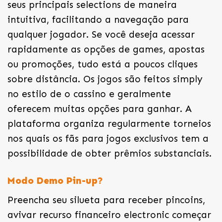
seus principais selections de maneira
intuitiva, facilitando a navegação para
qualquer jogador. Se você deseja acessar
rapidamente as opções de games, apostas
ou promoções, tudo está a poucos cliques
sobre distância. Os jogos são feitos simply
no estilo de o cassino e geralmente
oferecem muitas opções para ganhar. A
plataforma organiza regularmente torneios
nos quais os fãs para jogos exclusivos tem a
possibilidade de obter prêmios substanciais.
Modo Demo Pin-up?
Preencha seu silueta para receber pincoins,
avivar recurso financeiro electronic começar