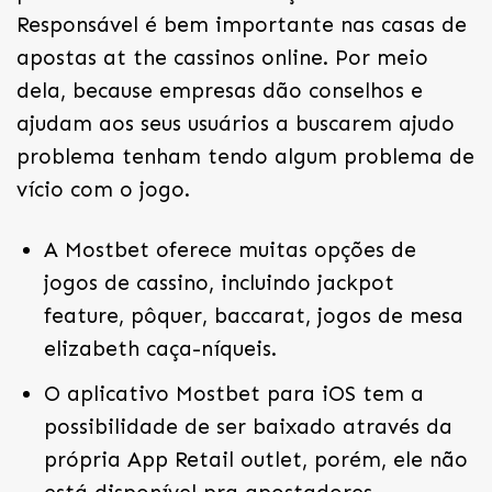
Responsável é bem importante nas casas de
apostas at the cassinos online. Por meio
dela, because empresas dão conselhos e
ajudam aos seus usuários a buscarem ajudo
problema tenham tendo algum problema de
vício com o jogo.
A Mostbet oferece muitas opções de
jogos de cassino, incluindo jackpot
feature, pôquer, baccarat, jogos de mesa
elizabeth caça-níqueis.
O aplicativo Mostbet para iOS tem a
possibilidade de ser baixado através da
própria App Retail outlet, porém, ele não