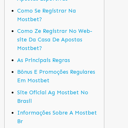
Como Se Registrar Na
Mostbet?
Como Ze Registrar No Web-
site Da Casa De Apostas
Mostbet?
As Principais Regras
Bônus E Promoções Regulares
Em Mostbet
Site Oficial Ag Mostbet No
Brasil
Informações Sobre A Mostbet
Br