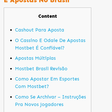
Content
Cashout Para Aposta
O Cassino E Odaie De Apostas
Mostbet É Confiável?
Apostas Múltiplas
Mostbet Brasil Revisão
Como Apostar Em Esportes
Com Mostbet?
Como Se Archivar – Instruções
Pra Novos Jogadores