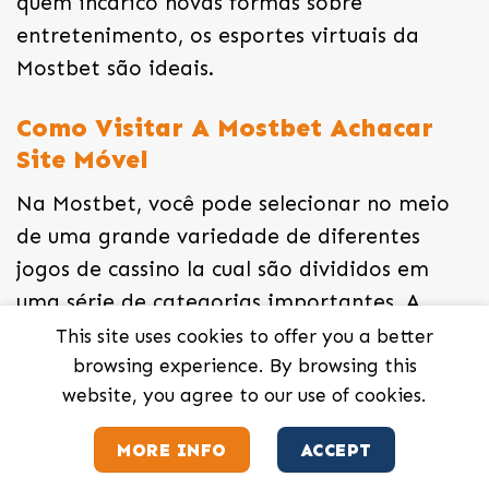
quem incarico novas formas sobre
entretenimento, os esportes virtuais da
Mostbet são ideais.
Como Visitar A Mostbet Achacar
Site Móvel
Na Mostbet, você pode selecionar no meio
de uma grande variedade de diferentes
jogos de cassino la cual são divididos em
uma série de categorias importantes. A
Mostbet oferece muitas opções de jogos
This site uses cookies to offer you a better
browsing experience. By browsing this
sobre cassino, incluindo goldmine, pôquer,
website, you agree to our use of cookies.
baccarat, games de mesa electronic caça-
níqueis. Os famosos desenvolvedores de
MORE INFO
ACCEPT
software Yggdrasil, Evolution Video gaming,