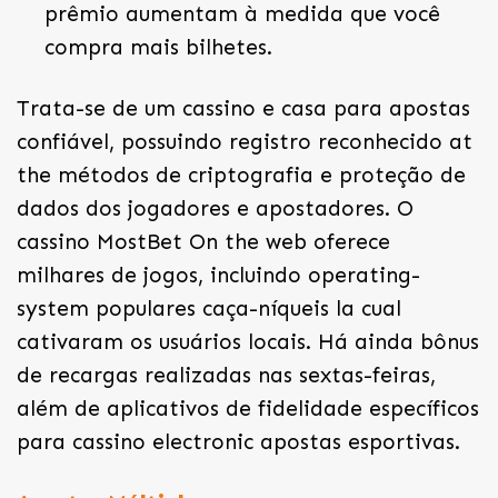
prêmio aumentam à medida que você
compra mais bilhetes.
Trata-se de um cassino e casa para apostas
confiável, possuindo registro reconhecido at
the métodos de criptografia e proteção de
dados dos jogadores e apostadores. O
cassino MostBet On the web oferece
milhares de jogos, incluindo operating-
system populares caça-níqueis la cual
cativaram os usuários locais. Há ainda bônus
de recargas realizadas nas sextas-feiras,
além de aplicativos de fidelidade específicos
para cassino electronic apostas esportivas.