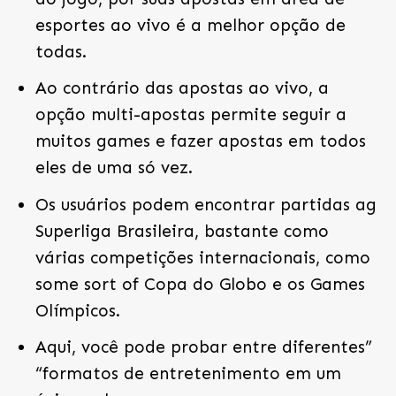
esportes ao vivo é a melhor opção de
todas.
Ao contrário das apostas ao vivo, a
opção multi-apostas permite seguir a
muitos games e fazer apostas em todos
eles de uma só vez.
Os usuários podem encontrar partidas ag
Superliga Brasileira, bastante como
várias competições internacionais, como
some sort of Copa do Globo e os Games
Olímpicos.
Aqui, você pode probar entre diferentes”
“formatos de entretenimento em um