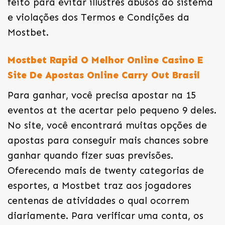
feito para evitar illustres abusos do sistema
e violações dos Termos e Condições da
Mostbet.
Mostbet Rapid O Melhor Online Casino E
Site De Apostas Online Carry Out Brasil
Para ganhar, você precisa apostar na 15
eventos at the acertar pelo pequeno 9 deles.
No site, você encontrará muitas opções de
apostas para conseguir mais chances sobre
ganhar quando fizer suas previsões.
Oferecendo mais de twenty categorias de
esportes, a Mostbet traz aos jogadores
centenas de atividades o qual ocorrem
diariamente. Para verificar uma conta, os