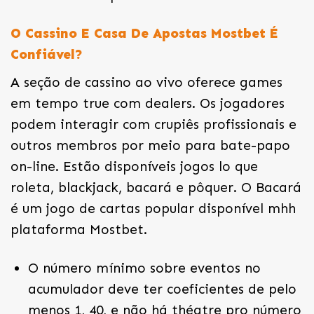
O Cassino E Casa De Apostas Mostbet É
Confiável?
A seção de cassino ao vivo oferece games
em tempo true com dealers. Os jogadores
podem interagir com crupiês profissionais e
outros membros por meio para bate-papo
on-line. Estão disponíveis jogos lo que
roleta, blackjack, bacará e pôquer. O Bacará
é um jogo de cartas popular disponível mhh
plataforma Mostbet.
O número mínimo sobre eventos no
acumulador deve ter coeficientes de pelo
menos 1, 40, e não há théatre pro número