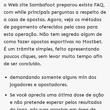
o Web site Sambafoot preparou exista FAQ,
com while principais perguntas a respeito de
a casa de apostas. Agora, veja os métodos
de pagamento oferecidos pela casa para
esta operação. Não tem segredo algum de
como fazer apostas esportivas no Mostbet.
É um trâmite simples, feito apresentando
poucos cliques, sem levar muito tempo afin
de ser concluído.
demandando somente alguns min dos
jogadores e apostadores.
Se você aprecia uma ótima dose de ação
e não pretende esperar pelos resultados
do jogo, pôr suas apostas em área de