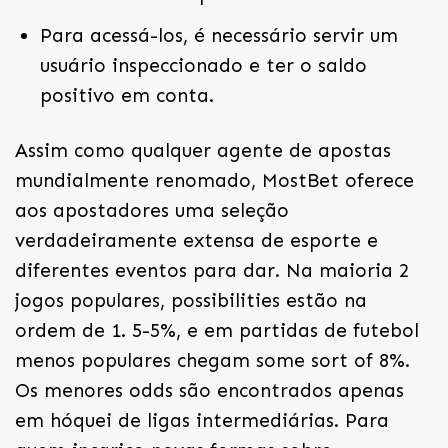
Para acessá-los, é necessário servir um
usuário inspeccionado e ter o saldo
positivo em conta.
Assim como qualquer agente de apostas
mundialmente renomado, MostBet oferece
aos apostadores uma seleção
verdadeiramente extensa de esporte e
diferentes eventos para dar. Na maioria 2
jogos populares, possibilities estão na
ordem de 1. 5-5%, e em partidas de futebol
menos populares chegam some sort of 8%.
Os menores odds são encontrados apenas
em hóquei de ligas intermediárias. Para