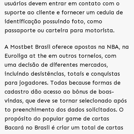
usuários devem entrar em contato com o
suporte ao cliente e fornecer um cedula de
identificação possuindo foto, como
passaporte ou carteira para motorista.
A Mostbet Brasil oferece apostas na NBA, na
Euroliga at the em outros torneios, com
uma decisão de diferentes mercados,
incluindo desistências, totais e conquistas
para jogadores. Todas because formas de
cadastro dão acesso ao bônus de boas-
vindas, que deve se tornar selecionado após
to preenchimento dos dados solicitados. O
propósito do popular game de cartas
Bacará no Brasil é criar um total de cartas