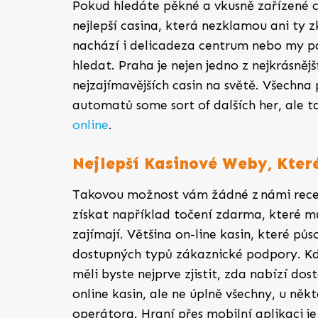
Pokud hledáte pěkné a vkusně zařízené c
nejlepší casina, která nezklamou ani ty 
nachází i delicadeza centrum nebo my par
hledat. Praha je nejen jedno z nejkrásněj
nejzajímavějších casin na světě. Všechna
automatů some sort of dalších her, ale 
online
.
Nejlepší Kasinové Weby, Kter
Takovou možnost vám žádné z námi recen
získat například točení zdarma, které m
zajímají. Většina on-line kasin, které p
dostupných typů zákaznické podpory. Kdy
měli byste nejprve zjistit, zda nabízí dos
online kasin, ale ne úplně všechny, u ně
operátora. Hraní přes mobilní aplikaci je