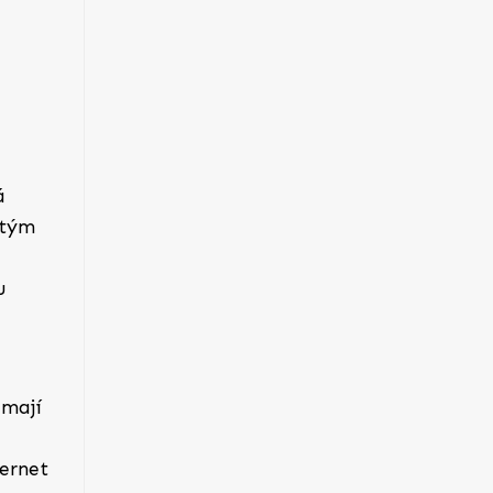
á
itým
u
 mají
ternet