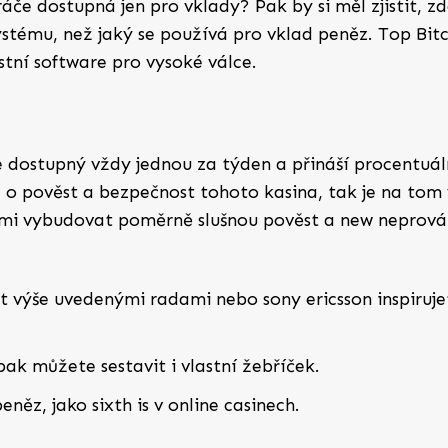
če dostupná jen pro vklady? Pak by si měl zjistit, z
stému, než jaký se používá pro vklad peněz. Top Bit
stní software pro vysoké válce.
je dostupný vždy jednou za týden a přináší procentuál
 o pověst a bezpečnost tohoto kasina, tak je na tom
 lidmi vybudovat poměrně slušnou pověst a new neprová
it výše uvedenými radami nebo sony ericsson inspiruje
k můžete sestavit i vlastní žebříček.
eněz, jako sixth is v online casinech.