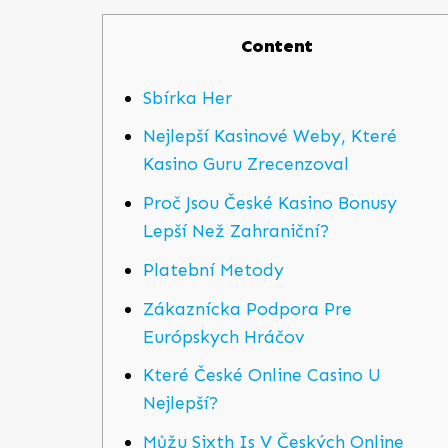
Content
Sbírka Her
Nejlepší Kasinové Weby, Které
Kasino Guru Zrecenzoval
Proč Jsou České Kasino Bonusy
Lepší Než Zahraniční?
Platební Metody
Zákaznícka Podpora Pre
Európskych Hráčov
Které České Online Casino U
Nejlepší?
Můžu Sixth Is V Českých Online