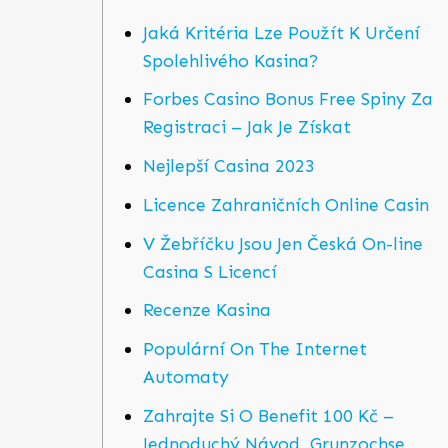
Jaká Kritéria Lze Použít K Určení
Spolehlivého Kasina?
Forbes Casino Bonus Free Spiny Za
Registraci – Jak Je Získat
Nejlepší Casina 2023
Licence Zahraničních Online Casin
V Žebříčku Jsou Jen Česká On-line
Casina S Licencí
Recenze Kasina
Populární On The Internet
Automaty
Zahrajte Si O Benefit 100 Kč –
Jednoduchý Návod, Grunzochse