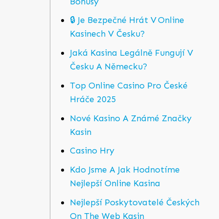
Bonusy
🔒 Je Bezpečné Hrát V Online
Kasinech V Česku?
Jaká Kasina Legálně Fungují V
Česku A Německu?
Top Online Casino Pro České
Hráče 2025
Nové Kasino A Známé Značky
Kasin
Casino Hry
Kdo Jsme A Jak Hodnotíme
Nejlepší Online Kasina
Nejlepší Poskytovatelé Českých
On The Web Kasin