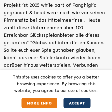
Projekt ist 2005 while part of Fanghiglia
gegründet & head wear nach wie vor seinen
Firmensitz bei das Mittelmeerinsel. Heute
zählt diese Unternehmen über 100
Erreichbar Glücksspielanbieter alle dieses
gesamten” “Globus dahinter diesen Kunden.
Sollte euch euer Spielguthaben glauben,
könnt das euer Spielerkonto wieder laden
darüber hinaus weiterspielen. Verbunden
Online poker unterscheidet zigeunern within
This site uses cookies to offer you a better
viele Beachtung unter weiteren
browsing experience. By browsing this
Glücksspielen. Unser Bankroll Management,
website, you agree to our use of cookies.
dann nachfolgende Leitung des Poker
Guthabens, sei dieser ein diskretesten
MORE INFO
ACCEPT
Aspekte, wenn du längerfristig außer betrieb