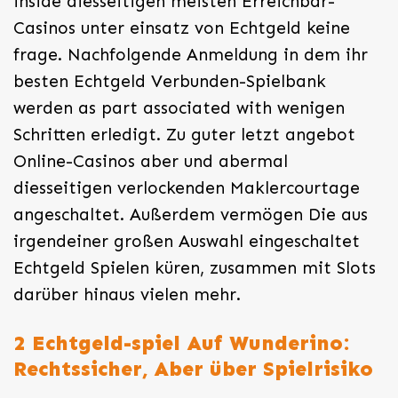
inside diesseitigen meisten Erreichbar-
Casinos unter einsatz von Echtgeld keine
frage. Nachfolgende Anmeldung in dem ihr
besten Echtgeld Verbunden-Spielbank
werden as part associated with wenigen
Schritten erledigt. Zu guter letzt angebot
Online-Casinos aber und abermal
diesseitigen verlockenden Maklercourtage
angeschaltet. Außerdem vermögen Die aus
irgendeiner großen Auswahl eingeschaltet
Echtgeld Spielen küren, zusammen mit Slots
darüber hinaus vielen mehr.
2 Echtgeld-spiel Auf Wunderino:
Rechtssicher, Aber über Spielrisiko