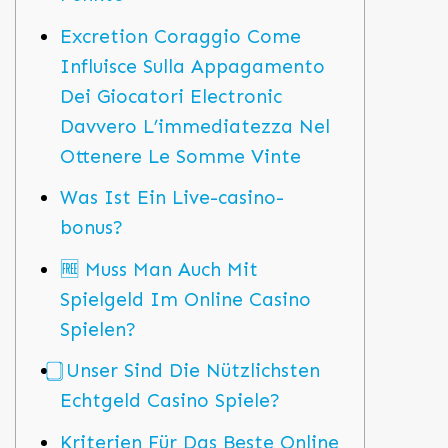
Excretion Coraggio Come
Influisce Sulla Appagamento
Dei Giocatori Electronic
Davvero L’immediatezza Nel
Ottenere Le Somme Vinte
Was Ist Ein Live-casino-
bonus?
🆓 Muss Man Auch Mit
Spielgeld Im Online Casino
Spielen?
⃣ Unser Sind Die Nützlichsten
Echtgeld Casino Spiele?
Kriterien Für Das Beste Online