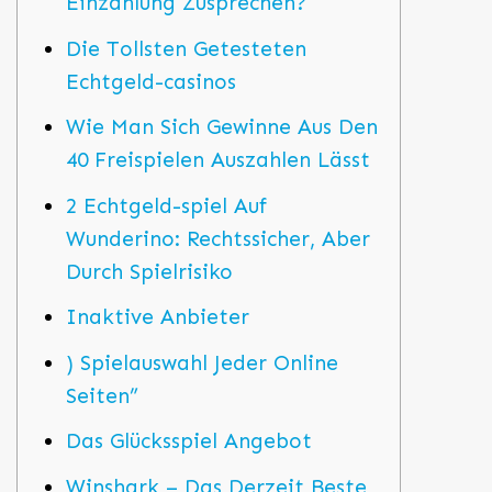
Einzahlung Zusprechen?
Die Tollsten Getesteten
Echtgeld-casinos
Wie Man Sich Gewinne Aus Den
40 Freispielen Auszahlen Lässt
2 Echtgeld-spiel Auf
Wunderino: Rechtssicher, Aber
Durch Spielrisiko
Inaktive Anbieter
) Spielauswahl Jeder Online
Seiten”
Das Glücksspiel Angebot
Winshark – Das Derzeit Beste