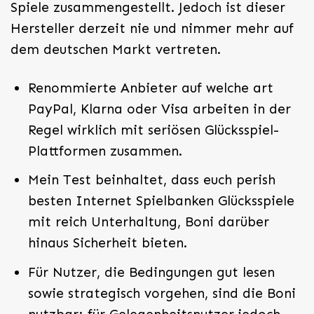
Spiele zusammengestellt. Jedoch ist dieser
Hersteller derzeit nie und nimmer mehr auf
dem deutschen Markt vertreten.
Renommierte Anbieter auf welche art
PayPal, Klarna oder Visa arbeiten in der
Regel wirklich mit seriösen Glücksspiel-
Plattformen zusammen.
Mein Test beinhaltet, dass euch perish
besten Internet Spielbanken Glücksspiele
mit reich Unterhaltung, Boni darüber
hinaus Sicherheit bieten.
Für Nutzer, die Bedingungen gut lesen
sowie strategisch vorgehen, sind die Boni