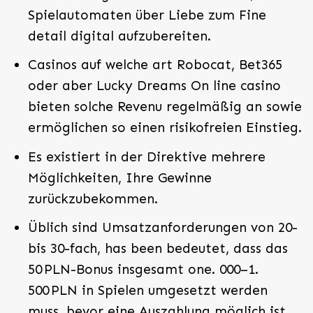
Spielautomaten über Liebe zum Fine
detail digital aufzubereiten.
Casinos auf welche art Robocat, Bet365
oder aber Lucky Dreams On line casino
bieten solche Revenu regelmäßig an sowie
ermöglichen so einen risikofreien Einstieg.
Es existiert in der Direktive mehrere
Möglichkeiten, Ihre Gewinne
zurückzubekommen.
Üblich sind Umsatzanforderungen von 20-
bis 30-fach, has been bedeutet, dass das
50 PLN-Bonus insgesamt one. 000–1.
500 PLN in Spielen umgesetzt werden
muss, bevor eine Auszahlung möglich ist