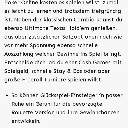
Poker Online kostenlos spielen willst, zumal
es leicht zu lernen und trotzdem tiefgründig
ist. Neben der klassischen Cambio kannst du
ebenso Ultimate Texas Hold’em genießen,
das über zusätzlichen Setzoptionen nach wie
vor mehr Spannung ebenso schnelle
Auszahlung welcher Gewinne ins Spiel bringt.
Entscheide dich, ob du eher Cash Games mit
Spielgeld, schnelle Stay & Gos oder aber
große Freeroll Turniere spielen willst.
So können Glücksspiel-Einsteiger in passer
Ruhe ein Gefühl für die bevorzugte
Roulette Version und ihre Gewinnchancen
entwickeln.