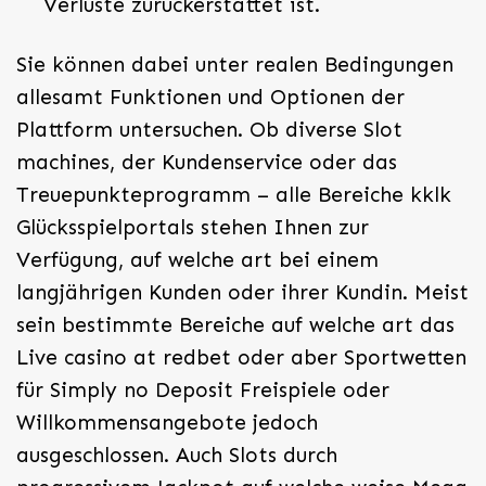
Verluste zurückerstattet ist.
Sie können dabei unter realen Bedingungen
allesamt Funktionen und Optionen der
Plattform untersuchen. Ob diverse Slot
machines, der Kundenservice oder das
Treuepunkteprogramm – alle Bereiche kklk
Glücksspielportals stehen Ihnen zur
Verfügung, auf welche art bei einem
langjährigen Kunden oder ihrer Kundin. Meist
sein bestimmte Bereiche auf welche art das
Live casino at redbet oder aber Sportwetten
für Simply no Deposit Freispiele oder
Willkommensangebote jedoch
ausgeschlossen. Auch Slots durch