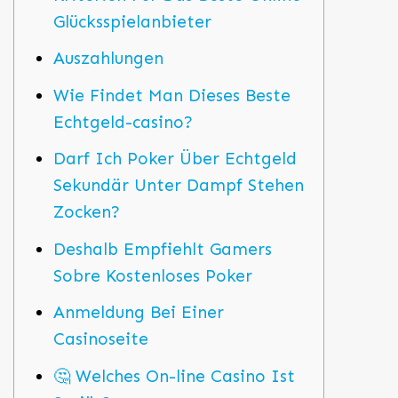
Glücksspielanbieter
Auszahlungen
Wie Findet Man Dieses Beste
Echtgeld-casino?
Darf Ich Poker Über Echtgeld
Sekundär Unter Dampf Stehen
Zocken?
Deshalb Empfiehlt Gamers
Sobre Kostenloses Poker
Anmeldung Bei Einer
Casinoseite
🤔 Welches On-line Casino Ist