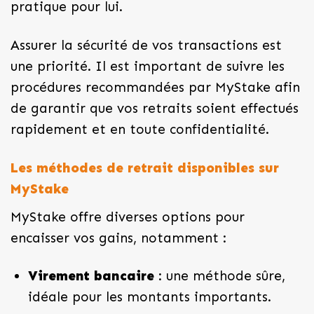
pratique pour lui.
Assurer la sécurité de vos transactions est
une priorité. Il est important de suivre les
procédures recommandées par MyStake afin
de garantir que vos retraits soient effectués
rapidement et en toute confidentialité.
Les méthodes de retrait disponibles sur
MyStake
MyStake offre diverses options pour
encaisser vos gains, notamment :
Virement bancaire
: une méthode sûre,
idéale pour les montants importants.