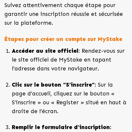
Suivez attentivement chaque étape pour
garantir une inscription réussie et sécurisée
sur la plateforme.
Étapes pour créer un compte sur MyStake
Accéder au site officiel
: Rendez-vous sur
le site officiel de MyStake en tapant
l’adresse dans votre navigateur.
Clic sur le bouton “S’inscrire”
: Sur la
page d’accueil, cliquez sur le bouton «
S’inscrire » ou « Register » situé en haut à
droite de l’écran.
Remplir le formulaire d’inscription
: