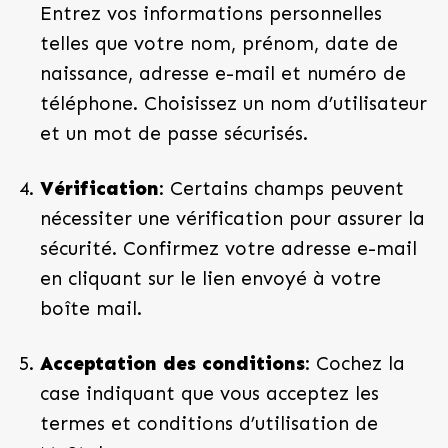
Entrez vos informations personnelles
telles que votre nom, prénom, date de
naissance, adresse e-mail et numéro de
téléphone. Choisissez un nom d’utilisateur
et un mot de passe sécurisés.
Vérification
: Certains champs peuvent
nécessiter une vérification pour assurer la
sécurité. Confirmez votre adresse e-mail
en cliquant sur le lien envoyé à votre
boîte mail.
Acceptation des conditions
: Cochez la
case indiquant que vous acceptez les
termes et conditions d’utilisation de