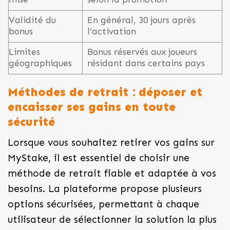
Validité du
En général, 30 jours après
bonus
l’activation
Limites
Bonus réservés aux joueurs
géographiques
résidant dans certains pays
Méthodes de retrait : déposer et
encaisser ses gains en toute
sécurité
Lorsque vous souhaitez retirer vos gains sur
MyStake, il est essentiel de choisir une
méthode de retrait fiable et adaptée à vos
besoins. La plateforme propose plusieurs
options sécurisées, permettant à chaque
utilisateur de sélectionner la solution la plus