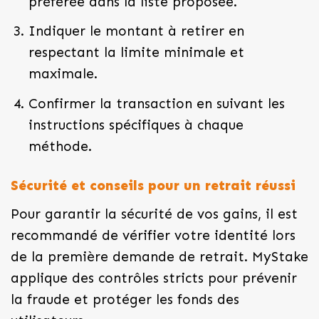
préférée dans la liste proposée.
Indiquer le montant à retirer en
respectant la limite minimale et
maximale.
Confirmer la transaction en suivant les
instructions spécifiques à chaque
méthode.
Sécurité et conseils pour un retrait réussi
Pour garantir la sécurité de vos gains, il est
recommandé de vérifier votre identité lors
de la première demande de retrait. MyStake
applique des contrôles stricts pour prévenir
la fraude et protéger les fonds des