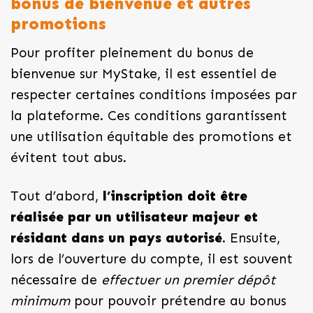
bonus de bienvenue et autres
promotions
Pour profiter pleinement du bonus de
bienvenue sur MyStake, il est essentiel de
respecter certaines conditions imposées par
la plateforme. Ces conditions garantissent
une utilisation équitable des promotions et
évitent tout abus.
Tout d’abord,
l’inscription doit être
réalisée par un utilisateur majeur et
résidant dans un pays autorisé
. Ensuite,
lors de l’ouverture du compte, il est souvent
nécessaire de
effectuer un premier dépôt
minimum
pour pouvoir prétendre au bonus