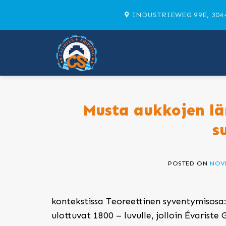
Skip
INDUSTRIEWEG 99E, 304
to
content
Musta aukkojen lä
s
POSTED ON
NOVE
kontekstissa Teoreettinen syventymisosa:
ulottuvat 1800 – luvulle, jolloin Évarist