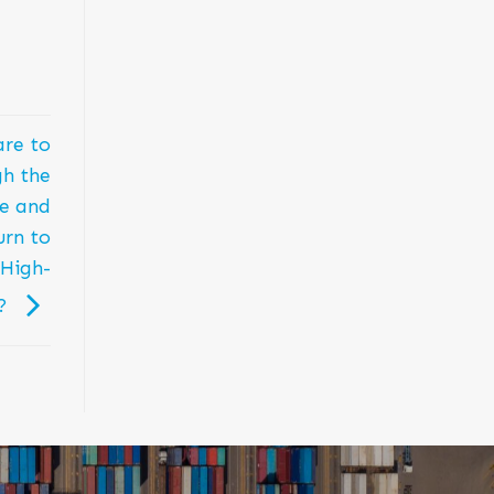
are to
h the
me and
urn to
 High-
t?