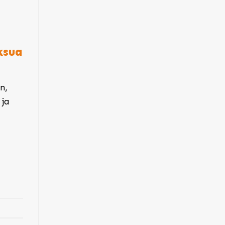
ksua
n,
 ja