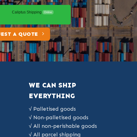
Caliptus Shipping
Online
EST A QUOTE
WE CAN SHIP
EVERYTHING
√ Palletised goods
√ Non-palletised goods
√ All non-perishable goods
√ All parcel shipping