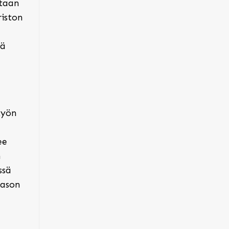
ntaan
riston
tä
työn
ee
n
ssä
tason