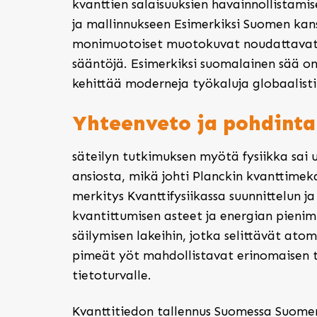
kvanttien salaisuuksien havainnollistami
ja mallinnukseen Esimerkiksi Suomen kans
monimuotoiset muotokuvat noudattavat 
sääntöjä. Esimerkiksi suomalainen sää o
kehittää moderneja työkaluja globaalisti 
Yhteenveto ja pohdint
säteilyn tutkimuksen myötä fysiikka sai 
ansiosta, mikä johti Planckin kvanttimek
merkitys Kvanttifysiikassa suunnittelun j
kvantittumisen asteet ja energian pieni
säilymisen lakeihin, jotka selittävät ato
pimeät yöt mahdollistavat erinomaisen t
tietoturvalle.
Kvanttitiedon tallennus Suomessa Suomen