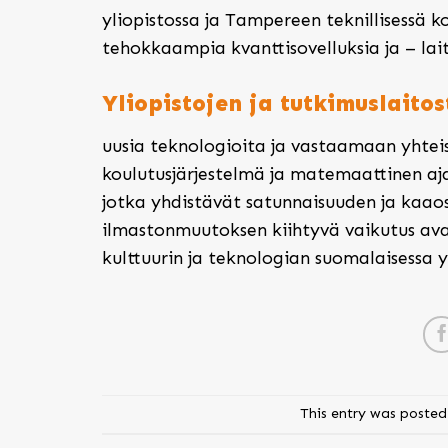
yliopistossa ja Tampereen teknillisessä k
tehokkaampia kvanttisovelluksia ja – lait
Yliopistojen ja tutkimuslaito
uusia teknologioita ja vastaamaan yhte
koulutusjärjestelmä ja matemaattinen aja
jotka yhdistävät satunnaisuuden ja kaao
ilmastonmuutoksen kiihtyvä vaikutus avaa
kulttuurin ja teknologian suomalaisessa 
This entry was posted