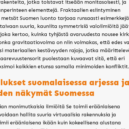
akenteita, jotka toistavat itseään monitasoisesti, ja
sanperinteen elementtejä. Fraktaalien esiintyminen
a metsät Suomen luonto tarjoaa runsaasti esimerkkejä
aivaan suuria, kauniita symmetrisiä valoilmiöitä Jää
joka kertoo, kuinka tyhjästä avaruudesta nousee kirk
nka gravitaatiovoima on niin voimakas, että edes va
 materiaalien kestävyyden rajoja, jotka määrittelev
aarevuustensorit puolestaan kuvaavat sitä, että eri
simoi kaikkien etunsa samalla minimoiden konfliktit
ukset suomalaisessa arjessa j
uden näkymät Suomessa
ian monimutkaisia ilmiöitä Se toimii eräänlaisena
oidaan hallita suuria virtuaalisia rakennuksia ja
oimii eräänlaisena ikään kuin kokeellisena alustana