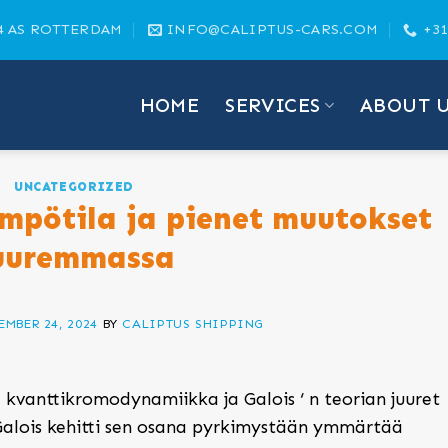
4 AS ROTTERDAM
INFO@CALIPTUS-CARS.COM
+31
HOME
SERVICES
ABOUT 
UNCATEGORIZED
mpötila ja pienet muutokset
uuremmassa
MBER 24, 2024
BY
CALIPTUS SHIPPING
 kvanttikromodynamiikka ja Galois ‘ n teorian juuret
e Galois kehitti sen osana pyrkimystään ymmärtää