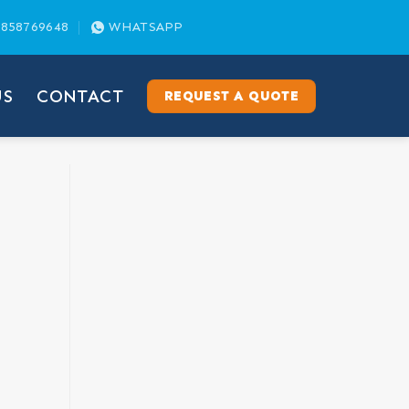
858769648
WHATSAPP
US
CONTACT
REQUEST A QUOTE