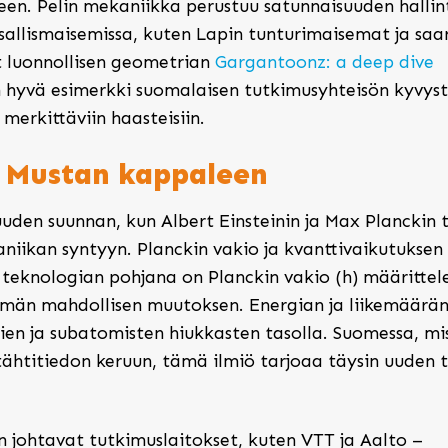
seen. Pelin mekaniikka perustuu satunnaisuuden halli
allismaisemissa, kuten Lapin tunturimaisemat ja saa
luonnollisen geometrian
Gargantoonz: a deep dive
n hyvä esimerkki suomalaisen tutkimusyhteisön kyvys
merkittäviin haasteisiin.
a Mustan kappaleen
uuden suunnan, kun Albert Einsteinin ja Max Planckin 
aniikan syntyyn. Planckin vakio ja kvanttivaikutuksen
a teknologian pohjana on Planckin vakio (h) määrittel
mmän mahdollisen muutoksen. Energian ja liikemäärä
mien ja subatomisten hiukkasten tasolla. Suomessa, mi
ähtitiedon keruun, tämä ilmiö tarjoaa täysin uuden 
 johtavat tutkimuslaitokset, kuten VTT ja Aalto –