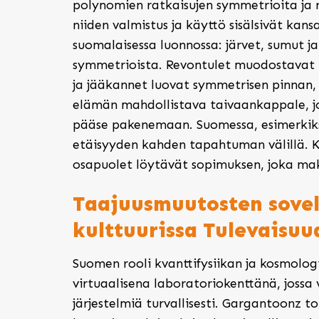
polynomien ratkaisujen symmetrioita ja r
niiden valmistus ja käyttö sisälsivät kan
suomalaisessa luonnossa: järvet, sumut j
symmetrioista. Revontulet muodostavat t
ja jääkannet luovat symmetrisen pinnan, 
elämän mahdollistava taivaankappale, jo
pääse pakenemaan. Suomessa, esimerkiksi
etäisyyden kahden tapahtuman välillä. K
osapuolet löytävät sopimuksen, joka mak
Taajuusmuutosten sovell
kulttuurissa Tulevaisu
Suomen rooli kvanttifysiikan ja kosmolog
virtuaalisena laboratoriokenttänä, jossa v
järjestelmiä turvallisesti. Gargantoonz t