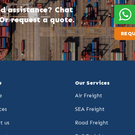
d assistance? Chat
Or request a quote.
REQU
u
Our Services
e
Air Freight
ces
SEA Freight
t us
Road Freight