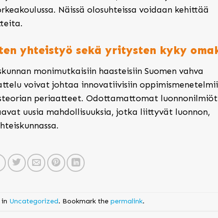
orkeakoulussa. Näissä olosuhteissa voidaan kehittää
teita.
sten yhteistyö sekä yritysten kyky oma
iskunnan monimutkaisiin haasteisiin Suomen vahva
ttelu voivat johtaa innovatiivisiin oppimismenetelmii
steorian periaatteet. Odottamattomat luonnonilmiöt
vat uusia mahdollisuuksia, jotka liittyvät luonnon,
yhteiskunnassa.
 in
Uncategorized
. Bookmark the
permalink
.