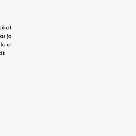
tiköt
as ja
lo ei
ät
.
a