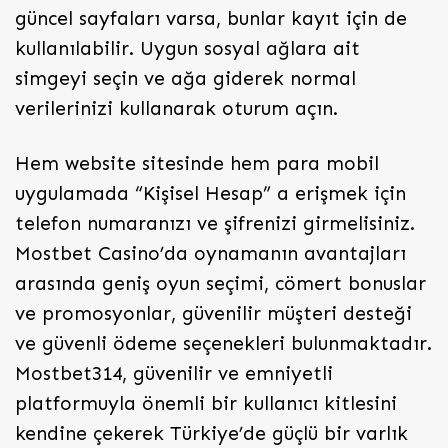
güncel sayfaları varsa, bunlar kayıt için de
kullanılabilir. Uygun sosyal ağlara ait
simgeyi seçin ve ağa giderek normal
verilerinizi kullanarak oturum açın.
Hem website sitesinde hem para mobil
uygulamada “Kişisel Hesap” a erişmek için
telefon numaranızı ve şifrenizi girmelisiniz.
Mostbet Casino’da oynamanın avantajları
arasında geniş oyun seçimi, cömert bonuslar
ve promosyonlar, güvenilir müşteri desteği
ve güvenli ödeme seçenekleri bulunmaktadır.
Mostbet314, güvenilir ve emniyetli
platformuyla önemli bir kullanıcı kitlesini
kendine çekerek Türkiye’de güçlü bir varlık