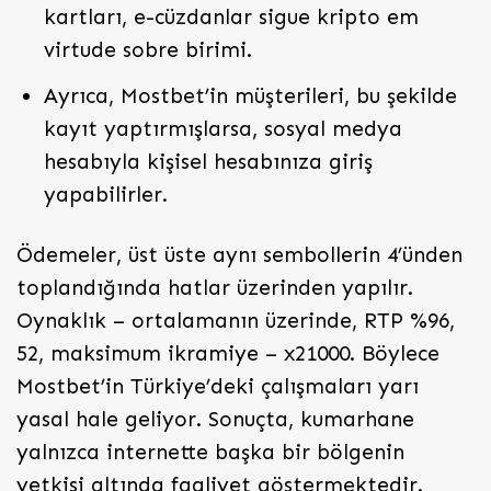
kartları, e-cüzdanlar sigue kripto em
virtude sobre birimi.
Ayrıca, Mostbet’in müşterileri, bu şekilde
kayıt yaptırmışlarsa, sosyal medya
hesabıyla kişisel hesabınıza giriş
yapabilirler.
Ödemeler, üst üste aynı sembollerin 4’ünden
toplandığında hatlar üzerinden yapılır.
Oynaklık – ortalamanın üzerinde, RTP %96,
52, maksimum ikramiye – x21000. Böylece
Mostbet’in Türkiye’deki çalışmaları yarı
yasal hale geliyor. Sonuçta, kumarhane
yalnızca internette başka bir bölgenin
yetkisi altında faaliyet göstermektedir.