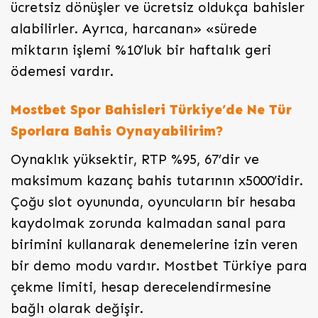
ücretsiz dönüşler ve ücretsiz oldukça bahisler
alabilirler. Ayrıca, harcanan» «sürede
miktarın işlemi %10’luk bir haftalık geri
ödemesi vardır.
Mostbet Spor Bahisleri Türkiye’de Ne Tür
Sporlara Bahis Oynayabilirim?
Oynaklık yüksektir, RTP %95, 67’dir ve
maksimum kazanç bahis tutarının x5000’idir.
Çoğu slot oyununda, oyuncuların bir hesaba
kaydolmak zorunda kalmadan sanal para
birimini kullanarak denemelerine izin veren
bir demo modu vardır. Mostbet Türkiye para
çekme limiti, hesap derecelendirmesine
bağlı olarak değişir.