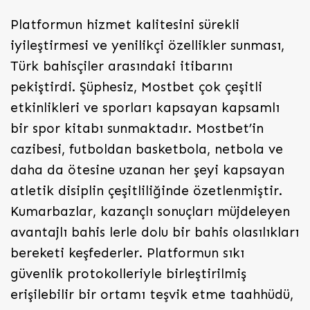
Platformun hizmet kalitesini sürekli
iyileştirmesi ve yenilikçi özellikler sunması,
Türk bahisçiler arasındaki itibarını
pekiştirdi. Şüphesiz, Mostbet çok çeşitli
etkinlikleri ve sporları kapsayan kapsamlı
bir spor kitabı sunmaktadır. Mostbet’in
cazibesi, futboldan basketbola, netbola ve
daha da ötesine uzanan her şeyi kapsayan
atletik disiplin çeşitliliğinde özetlenmiştir.
Kumarbazlar, kazançlı sonuçları müjdeleyen
avantajlı bahis lerle dolu bir bahis olasılıkları
bereketi keşfederler. Platformun sıkı
güvenlik protokolleriyle birleştirilmiş
erişilebilir bir ortamı teşvik etme taahhüdü,