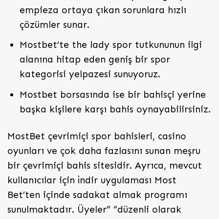
empieza ortaya çıkan sorunlara hızlı
çözümler sunar.
Mostbet’te the lady spor tutkununun ilgi
alanına hitap eden geniş bir spor
kategorisi yelpazesi sunuyoruz.
Mostbet borsasında ise bir bahisçi yerine
başka kişilere karşı bahis oynayabilirsiniz.
MostBet çevrimiçi spor bahisleri, casino
oyunları ve çok daha fazlasını sunan meşru
bir çevrimiçi bahis sitesidir. Ayrıca, mevcut
kullanıcılar için i̇ndir uygulaması Most
Bet’ten içinde sadakat almak programı
sunulmaktadır. Üyeler” “düzenli olarak