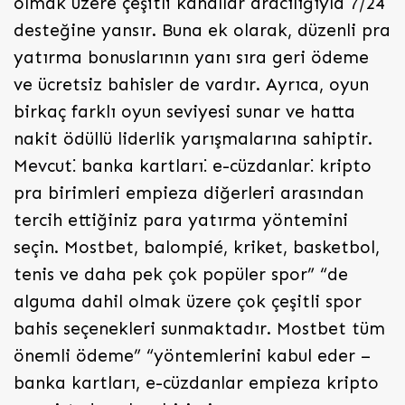
olmak üzere çeşitli kanallar aracılığıyla 7/24
desteğine yansır. Buna ek olarak, düzenli pra
yatırma bonuslarının yanı sıra geri ödeme
ve ücretsiz bahisler de vardır. Ayrıca, oyun
birkaç farklı oyun seviyesi sunar ve hatta
nakit ödüllü liderlik yarışmalarına sahiptir.
Mevcut⁚ banka kartları⁚ e-cüzdanlar⁚ kripto
pra birimleri empieza diğerleri arasından
tercih ettiğiniz para yatırma yöntemini
seçin. Mostbet, balompié, kriket, basketbol,
tenis ve daha pek çok popüler spor” “de
alguma dahil olmak üzere çok çeşitli spor
bahis seçenekleri sunmaktadır. Mostbet tüm
önemli ödeme” “yöntemlerini kabul eder –
banka kartları, e-cüzdanlar empieza kripto