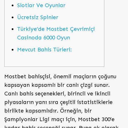
Slotlar Ve Oyunlar
Ücretsiz Spinler
Türkiye’de Mostbet Çevrimiçi
Casinoda 6000 Oyun
Mevcut Bahis Türleri:
Mostbet bahisçisi, önemli maçların çoğunu
kapsayan kapsamlı bir canlı çizgi sunar.
Canlı bahis seçenekleri, birincil ve ikincil
piyasaların yanı sıra çeşitli istatistiklerle
birlikte kapsamlıdır. Örneğin, bir
Şampiyonlar Ligi maçı için, Mostbet 300’e
kadar bahis seçeneği sunar. Buna ek olarak,