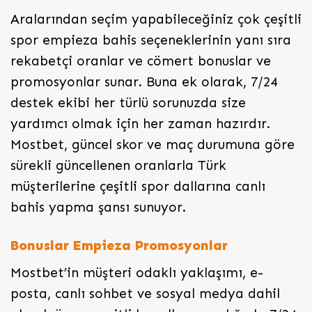
Aralarından seçim yapabileceğiniz çok çeşitli
spor empieza bahis seçeneklerinin yanı sıra
rekabetçi oranlar ve cömert bonuslar ve
promosyonlar sunar. Buna ek olarak, 7/24
destek ekibi her türlü sorunuzda size
yardımcı olmak için her zaman hazırdır.
Mostbet, güncel skor ve maç durumuna göre
sürekli güncellenen oranlarla Türk
müşterilerine çeşitli spor dallarına canlı
bahis yapma şansı sunuyor.
Bonuslar Empieza Promosyonlar
Mostbet’in müşteri odaklı yaklaşımı, e-
posta, canlı sohbet ve sosyal medya dahil