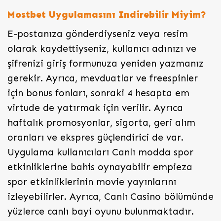
Mostbet Uygulamasını Indirebilir Miyim?
E-postanıza gönderdiyseniz veya resim
olarak kaydettiyseniz, kullanıcı adınızı ve
şifrenizi giriş formunuza yeniden yazmanız
gerekir. Ayrıca, mevduatlar ve freespinler
için bonus fonları, sonraki 4 hesapta em
virtude de yatırmak için verilir. Ayrıca
haftalık promosyonlar, sigorta, geri alım
oranları ve ekspres güçlendirici de var.
Uygulama kullanıcıları Canlı modda spor
etkinliklerine bahis oynayabilir empieza
spor etkinliklerinin movie yayınlarını
izleyebilirler. Ayrıca, Canlı Casino bölümünde
yüzlerce canlı bayi oyunu bulunmaktadır.