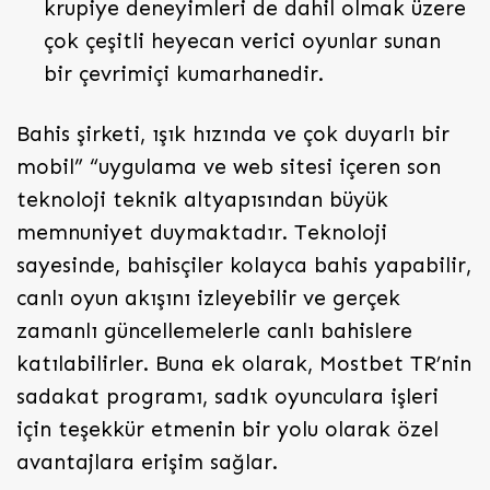
krupiye deneyimleri de dahil olmak üzere
çok çeşitli heyecan verici oyunlar sunan
bir çevrimiçi kumarhanedir.
Bahis şirketi, ışık hızında ve çok duyarlı bir
mobil” “uygulama ve web sitesi içeren son
teknoloji teknik altyapısından büyük
memnuniyet duymaktadır. Teknoloji
sayesinde, bahisçiler kolayca bahis yapabilir,
canlı oyun akışını izleyebilir ve gerçek
zamanlı güncellemelerle canlı bahislere
katılabilirler. Buna ek olarak, Mostbet TR’nin
sadakat programı, sadık oyunculara işleri
için teşekkür etmenin bir yolu olarak özel
avantajlara erişim sağlar.