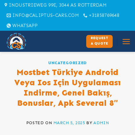
Skip
INDUSTRIEWEG 99E, 3044 AS ROTTERDAM
to
INFO@CALIPTUS-CARS.COM
+31858769648
content
WHATSAPP
REQUEST
A QUOTE
UNCATEGORIZED
Mostbet Türkiye Android
Veya Ios Için Uygulaması
Indirme, Genel Bakış,
Bonuslar, Apk Several 8″
POSTED ON
MARCH 5, 2025
BY
ADMIN