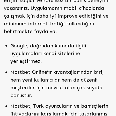
erişim sağlar ve sorunsuz bir bahis deneyimi
yaşarsınız. Uygulamanın mobil cihazlarda
çalışmak için daha iyi improve edildiğini ve
minimum internet trafiği kullandığını
belirtmekte fayda va.
Google, doğrudan kumarla ilgili
uygulamaları kendi sitelerine
yerleştirmez.
Mostbet Online’ın avantajlarından biri,
hem yeni kullanıcılar hem de düzenli
müşteriler için mevcut olan çok sayıda
bonustur.
Mostbet, Türk oyuncuların ve bahisçilerin
ihtiyaçlarını karşılamak için tasarlanmış