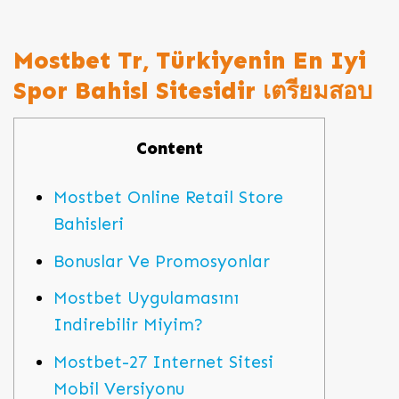
Mostbet Tr, Türkiyenin En Iyi
Spor Bahisl Sitesidir เตรียมสอบ
Content
Mostbet Online Retail Store
Bahisleri
Bonuslar Ve Promosyonlar
Mostbet Uygulamasını
Indirebilir Miyim?
Mostbet-27 Internet Sitesi
Mobil Versiyonu