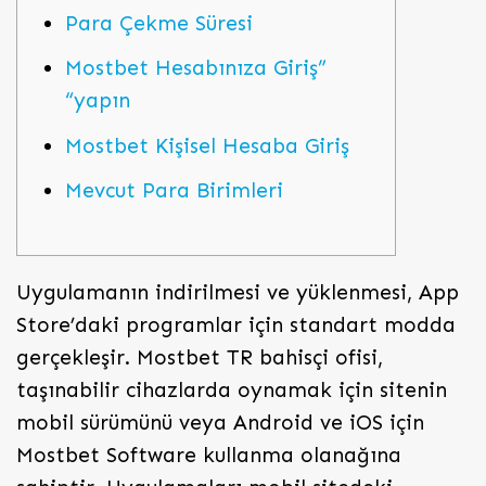
Para Çekme Süresi
Mostbet Hesabınıza Giriş”
“yapın
Mostbet Kişisel Hesaba Giriş
Mevcut Para Birimleri
Uygulamanın indirilmesi ve yüklenmesi, App
Store’daki programlar için standart modda
gerçekleşir. Mostbet TR bahisçi ofisi,
taşınabilir cihazlarda oynamak için sitenin
mobil sürümünü veya Android ve iOS için
Mostbet Software kullanma olanağına