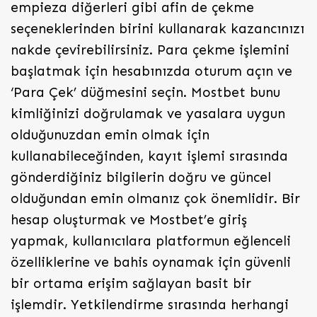
empieza diğerleri gibi afin de çekme
seçeneklerinden birini kullanarak kazancınızı
nakde çevirebilirsiniz. Para çekme işlemini
başlatmak için hesabınızda oturum açın ve
‘Para Çek’ düğmesini seçin. Mostbet bunu
kimliğinizi doğrulamak ve yasalara uygun
olduğunuzdan emin olmak için
kullanabileceğinden, kayıt işlemi sırasında
gönderdiğiniz bilgilerin doğru ve güncel
olduğundan emin olmanız çok önemlidir. Bir
hesap oluşturmak ve Mostbet’e giriş
yapmak, kullanıcılara platformun eğlenceli
özelliklerine ve bahis oynamak için güvenli
bir ortama erişim sağlayan basit bir
işlemdir. Yetkilendirme sırasında herhangi