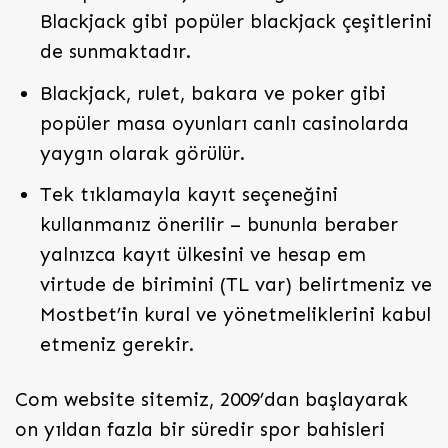
Blackjack gibi popüler blackjack çeşitlerini
de sunmaktadır.
Blackjack, rulet, bakara ve poker gibi
popüler masa oyunları canlı casinolarda
yaygın olarak görülür.
Tek tıklamayla kayıt seçeneğini
kullanmanız önerilir – bununla beraber
yalnızca kayıt ülkesini ve hesap em
virtude de birimini (TL var) belirtmeniz ve
Mostbet’in kural ve yönetmeliklerini kabul
etmeniz gerekir.
Com website sitemiz, 2009’dan başlayarak
on yıldan fazla bir süredir spor bahisleri