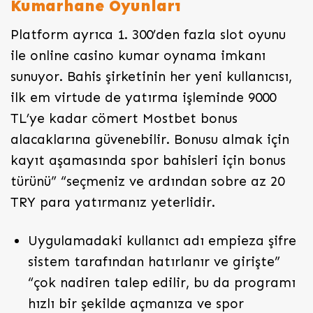
Kumarhane Oyunları
Platform ayrıca 1. 300’den fazla slot oyunu
ile online casino kumar oynama imkanı
sunuyor. Bahis şirketinin her yeni kullanıcısı,
ilk em virtude de yatırma işleminde 9000
TL’ye kadar cömert Mostbet bonus
alacaklarına güvenebilir. Bonusu almak için
kayıt aşamasında spor bahisleri için bonus
türünü” “seçmeniz ve ardından sobre az 20
TRY para yatırmanız yeterlidir.
Uygulamadaki kullanıcı adı empieza şifre
sistem tarafından hatırlanır ve girişte”
“çok nadiren talep edilir, bu da programı
hızlı bir şekilde açmanıza ve spor