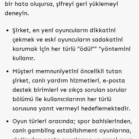
bir hata oluşursa, şifreyi geri yüklemeyi
deneyin.
Şirket, en yeni oyuncuların dikkatini
çekmek ve eski oyuncuların sadakatini
korumak için her türlü “ödül”” “yöntemini
kullanır.
Müşteri memnuniyetini öncelikli tutan
şirket, canlı yardım hizmetleri, e-posta
destek birimleri ve sıkça sorulan sorular
bölümü ile kullanıcılarının her türlü
sorusuna yanıt vermeyi hedeflemektedir.
Oyun türleri arasında; spor bahislerinden,
canlı gambling establishment oyunlarına,