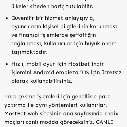
ülkeler siteden hariç tutulabilir.
Güvenilir bir hizmet anlayışıyla,
oyuncuların kişisel bilgilerinin korunması
ve finansal işlemlerde şeffaflığın
sağlanması, kullanıcılar için büyük önem
taşımaktadır.
Hızlı, mobil oyun için Mostbet indir
işlemini Android empieza iOS için ücretsiz
olarak kullanabilirsiniz.
Para çekme işlemleri için genellikle para
yatırma ile aynı yöntemleri kullanırlar.
MostBet web sitesinin ana sayfasında choix
maçları canlı modda göreceksiniz. CANLI