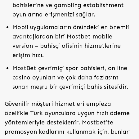
bahislerine ve gambling establishment
oyunlarına erişmenizi sağlar.
Mobil uygulamaların önündeki en önemli
avantajlardan biri Mostbet mobile
version – bahisçi ofisinin hizmetlerine
erişim hızı.
MostBet çevrimiçi spor bahisleri, on line
casino oyunları ve çok daha fazlasını
sunan meşru bir çevrimiçi bahis sitesidir.
Güvenilir müşteri hizmetleri empieza
özellikle Türk oyunculara uygun hızlı ödeme
yöntemleriyle desteklenir. Mostbet’te
promosyon kodlarını kullanmak için, bunları