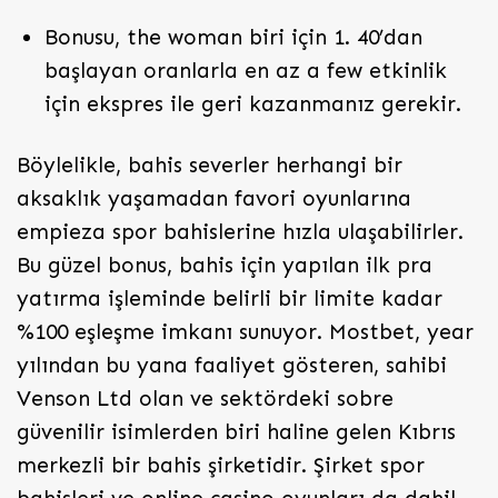
Bonusu, the woman biri için 1. 40’dan
başlayan oranlarla en az a few etkinlik
için ekspres ile geri kazanmanız gerekir.
Böylelikle, bahis severler herhangi bir
aksaklık yaşamadan favori oyunlarına
empieza spor bahislerine hızla ulaşabilirler.
Bu güzel bonus, bahis için yapılan ilk pra
yatırma işleminde belirli bir limite kadar
%100 eşleşme imkanı sunuyor. Mostbet, year
yılından bu yana faaliyet gösteren, sahibi
Venson Ltd olan ve sektördeki sobre
güvenilir isimlerden biri haline gelen Kıbrıs
merkezli bir bahis şirketidir. Şirket spor