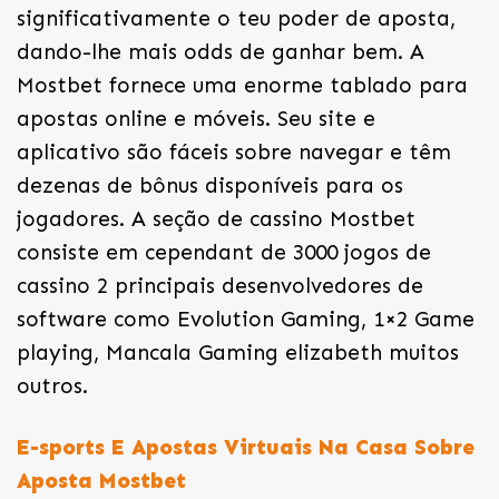
significativamente o teu poder de aposta,
dando-lhe mais odds de ganhar bem. A
Mostbet fornece uma enorme tablado para
apostas online e móveis. Seu site e
aplicativo são fáceis sobre navegar e têm
dezenas de bônus disponíveis para os
jogadores. A seção de cassino Mostbet
consiste em cependant de 3000 jogos de
cassino 2 principais desenvolvedores de
software como Evolution Gaming, 1×2 Game
playing, Mancala Gaming elizabeth muitos
outros.
E-sports E Apostas Virtuais Na Casa Sobre
Aposta Mostbet