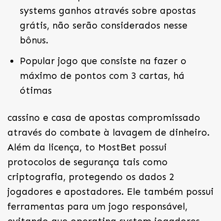
systems ganhos através sobre apostas
grátis, não serão considerados nesse
bônus.
Popular jogo que consiste na fazer o
máximo de pontos com 3 cartas, há
ótimas
cassino e casa de apostas compromissado
através do combate à lavagem de dinheiro.
Além da licença, to MostBet possui
protocolos de segurança tais como
criptografia, protegendo os dados 2
jogadores e apostadores. Ele também possui
ferramentas para um jogo responsável,