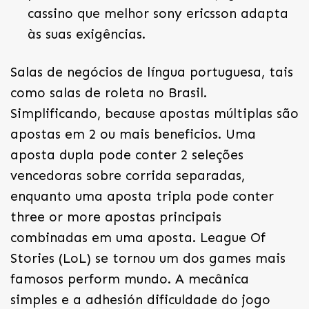
cassino que melhor sony ericsson adapta
às suas exigências.
Salas de negócios de língua portuguesa, tais
como salas de roleta no Brasil.
Simplificando, because apostas múltiplas são
apostas em 2 ou mais beneficios. Uma
aposta dupla pode conter 2 seleções
vencedoras sobre corrida separadas,
enquanto uma aposta tripla pode conter
three or more apostas principais
combinadas em uma aposta. League Of
Stories (LoL) se tornou um dos games mais
famosos perform mundo. A mecânica
simples e a adhesión dificuldade do jogo