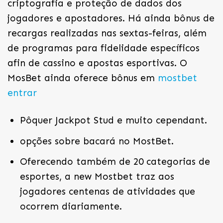
criptografia e proteção de dados dos
jogadores e apostadores. Há ainda bônus de
recargas realizadas nas sextas-feiras, além
de programas para fidelidade específicos
afin de cassino e apostas esportivas. O
MosBet ainda oferece bônus em
mostbet
entrar
Pôquer Jackpot Stud e muito cependant.
opções sobre bacará no MostBet.
Oferecendo também de 20 categorias de
esportes, a new Mostbet traz aos
jogadores centenas de atividades que
ocorrem diariamente.