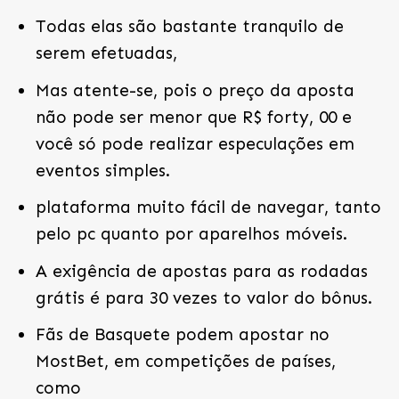
Todas elas são bastante tranquilo de
serem efetuadas,
Mas atente-se, pois o preço da aposta
não pode ser menor que R$ forty, 00 e
você só pode realizar especulações em
eventos simples.
plataforma muito fácil de navegar, tanto
pelo pc quanto por aparelhos móveis.
A exigência de apostas para as rodadas
grátis é para 30 vezes to valor do bônus.
Fãs de Basquete podem apostar no
MostBet, em competições de países,
como