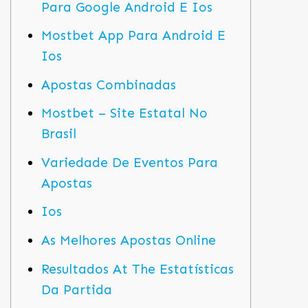
Para Google Android E Ios
Mostbet App Para Android E
Ios
Apostas Combinadas
Mostbet – Site Estatal No
Brasil
Variedade De Eventos Para
Apostas
Ios
As Melhores Apostas Online
Resultados At The Estatísticas
Da Partida