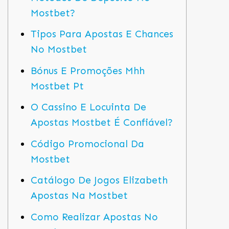
Mostbet?
Tipos Para Apostas E Chances
No Mostbet
Bónus E Promoções Mhh
Mostbet Pt
O Cassino E Locuinta De
Apostas Mostbet É Confiável?
Código Promocional Da
Mostbet
Catálogo De Jogos Elizabeth
Apostas Na Mostbet
Como Realizar Apostas No