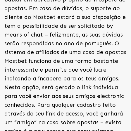
apostas. Em caso de dúvidas, o suporte ao
cliente do Mostbet estará a sua disposição e
tem a possibilidade de ser solicitado by
means of chat – felizmente, as suas dúvidas
serão respondidas no ano de português. O
sistema de afiliados de uma casa de apostas
Mostbet funciona de uma forma bastante
interessante e permite que você lucre
indicando a incapere para os teus amigos.
Nesta opção, será gerado o link individual
para você enviar aos seus amigos electronic
conhecidos. Para qualquer cadastro feito
através do seu link de acesso, você ganhará
um “amigo” na casa sobre apostas – exista