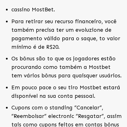
cassino MostBet.
Para retirar seu recurso financeiro, você
também precisa ter um evoluzione de
pagamento válido para o saque, to valor
mínimo é de R$20.
Os bônus são to que os jogadores estão
procurando como também a Mostbet
tem vários bônus para quaisquer usuários.
Em pouco pace o seu tiro Mostbet estará
disponível na sua conta pessoal.
Cupons com o standing “Cancelar”,
“Reembolsar” electronic “Resgatar”, assim
tais como cupons feitos em contas bônus