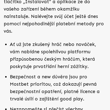
tlačítko „Instalovat“ a aplikace ze do
vašeho zařízení během okamžiku
nainstaluje. Nalévejte svůj účet ještě dnes
pomocí nejpohodlnější platební metody pro
vás.
Ať už jste zkušený hráč nebo nováček,
vám nabídne spolehlivou platformu
přizpůsobenou českým hráčům, která
poskytuje prvotřídní herní zážitky.
Bezpečnost a new důvěra jsou pro
Mostbet prioritou, což dokazují pevná
bezpečnostní opatření, platné licence a
trvalé úsilí o zajištění good play.
Nezapomeňte si přečíst všechny