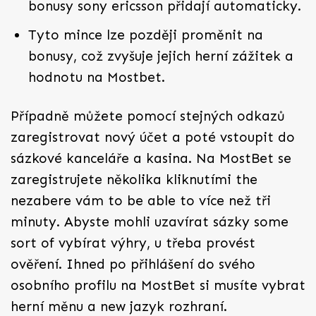
bonusy sony ericsson přidají automaticky.
Tyto mince lze později proměnit na
bonusy, což zvyšuje jejich herní zážitek a
hodnotu na Mostbet.
Případně můžete pomocí stejných odkazů
zaregistrovat nový účet a poté vstoupit do
sázkové kanceláře a kasina. Na MostBet se
zaregistrujete několika kliknutími the
nezabere vám to be able to více než tři
minuty. Abyste mohli uzavírat sázky some
sort of vybírat výhry, u třeba provést
ověření. Ihned po přihlášení do svého
osobního profilu na MostBet si musíte vybrat
herní měnu a new jazyk rozhraní.