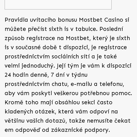
Pravidla uvítacího bonusu Mostbet Casino si
můžete přečíst sixth is v tabulce. Poslední
způsob registrace na Mostbet, který je sixth
is v současné době t dispozici, je registrace
prostřednictvím sociálních sítí a je také
velmi jednoduchý. Její tým je vám k dispozici
24 hodin denně, 7 dní v týdnu
prostřednictvím chatu, e-mailu a telefonu,
aby vám poskytl veškerou potřebnou pomoc.
Kromě toho mají obsáhlou sekci často
kladených otázek, která vám odpoví na
většinu vašich dotazů, takže nemusíte čekat
em odpověď od zákaznické podpory.