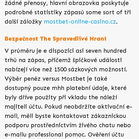
žádné přenosy, hlavní obrazovka poskytuje
podrobné statistiky zápasů some sort of tři
další záložky
mostbet-online-casino.cz
.
Bezpečnost The Spravedlivé Hraní
V průměru je e dispozici asi seven hundred
trhů na zápas, přičemž špičkové události
nabízejí více než 1500 sázkových možností.
Výběr peněz versus Mostbet je také
dostupný pouze mhh platební údaje, které
byly dříve použity při vkladu the náleží
majiteli účtu. Pokud neobdržíte aktivační e-
mail, měli byste kontaktovat zákaznickou
podporu prostřednictvím živého chatu nebo
e-mailu professional pomoc. Ověření účtu