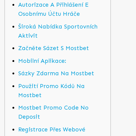
Autorizace A Přihlášení E
Osobnímu Účtu Hráče
Široká Nabídka Sportovních
Aktivit
Začněte Sázet S Mostbet
Mobilní Aplikace:
Sázky Zdarma Na Mostbet
Použití Promo Kódů Na
Mostbet
Mostbet Promo Code No
Deposit
Registrace Přes Webové