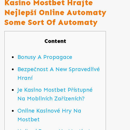
Kasino Mostbet Hrajte
Nejlepší Online Automaty
Some Sort Of Automaty
Content
Bonusy A Propagace
Bezpečnost A New Spravedlivé
Hraní
Je Kasino Mostbet Přístupné
Na Mobilních Zařízeních?
Online Kasinové Hry Na
Mostbet