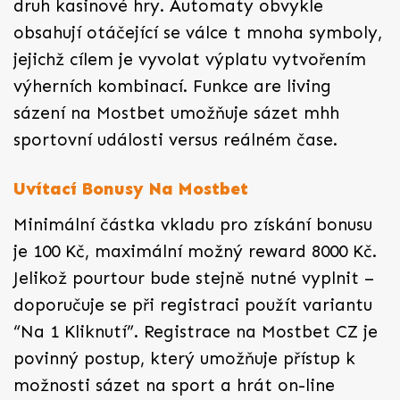
druh kasinové hry. Automaty obvykle
obsahují otáčející se válce t mnoha symboly,
jejichž cílem je vyvolat výplatu vytvořením
výherních kombinací. Funkce are living
sázení na Mostbet umožňuje sázet mhh
sportovní události versus reálném čase.
Uvítací Bonusy Na Mostbet
Minimální částka vkladu pro získání bonusu
je 100 Kč, maximální možný reward 8000 Kč.
Jelikož pourtour bude stejně nutné vyplnit –
doporučuje se při registraci použít variantu
“Na 1 Kliknutí”. Registrace na Mostbet CZ je
povinný postup, který umožňuje přístup k
možnosti sázet na sport a hrát on-line