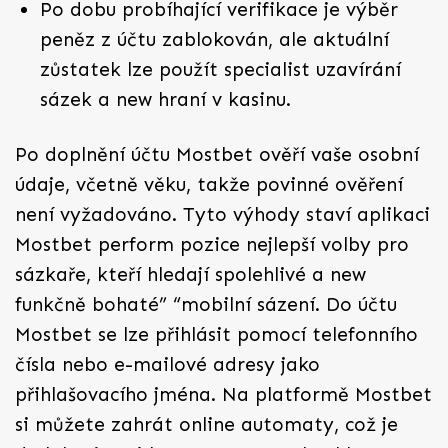
Po dobu probíhající verifikace je výběr
peněz z účtu zablokován, ale aktuální
zůstatek lze použít specialist uzavírání
sázek a new hraní v kasinu.
Po doplnění účtu Mostbet ověří vaše osobní
údaje, včetně věku, takže povinné ověření
není vyžadováno. Tyto výhody staví aplikaci
Mostbet perform pozice nejlepší volby pro
sázkaře, kteří hledají spolehlivé a new
funkčně bohaté” “mobilní sázení. Do účtu
Mostbet se lze přihlásit pomocí telefonního
čísla nebo e-mailové adresy jako
přihlašovacího jména. Na platformě Mostbet
si můžete zahrát online automaty, což je