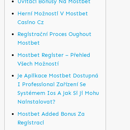
Uvítací Bonusy Na Mostbet
Herní Možnosti V Mostbet
Casino Cz
Registrační Proces Oughout
Mostbet
Mostbet Register – Přehled
Všech Možností
Je Aplikace Mostbet Dostupná
I Professional Zařízení Se
Systémem Ios A Jak Si Ji Mohu
Nainstalovat?
Mostbet Added Bonus Za
Registraci