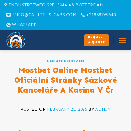
Skip
INDUSTRIEWEG 99E, 3044 AS ROTTERDAM
to
INFO@CALIPTUS-CARS.COM
+31858769648
content
WHATSAPP
REQUEST
A QUOTE
UNCATEGORIZED
Mostbet Online Mostbet
Oficiální Stránky Sázkové
Kanceláře A Kasina V Čr
POSTED ON
FEBRUARY 25, 2025
BY
ADMIN