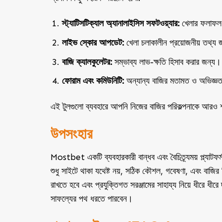
স্ট্যাটিসটিক্যাল অ্যানালাইসিস সফটওয়্যার:
খেলার ফলাফল 
লাইভ স্কোর আপডেট:
খেলা চলাকালীন প্রয়োজনীয় তথ্য
বাজি ক্যালকুলেটর:
সম্ভাব্য লাভ-ক্ষতি হিসাব করার জন্য।
ফোরাম এবং কমিউনিটি:
অন্যান্য বাজির মতামত ও অভিজ্ঞত
এই টুলগুলো ব্যবহারে আপনি নিজের বাজির পরিকল্পনাকে আরও 
উপসংহার
Mostbet একটি ব্যবহারকারী বান্ধব এবং বৈচিত্র্যময় প্ল্যা
শুধু সাইটে থাকা যথেষ্ট নয়, সঠিক কৌশল, গবেষণা, এবং বাজি
রাখতে হবে এবং প্রযুক্তিগত সরঞ্জামের সাহায্য নিয়ে ধীরে
সাফল্যের পথ ধরতে পারবেন।