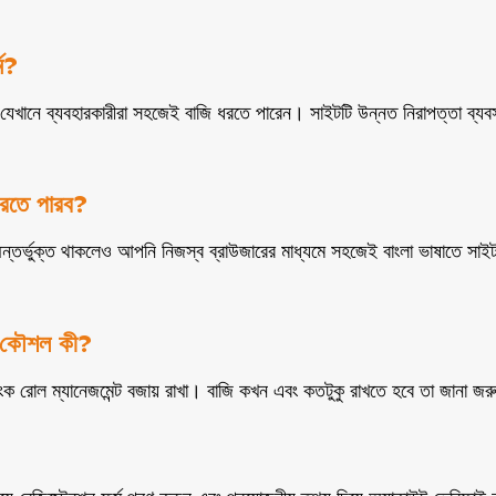
্ম?
ম যেখানে ব্যবহারকারীরা সহজেই বাজি ধরতে পারেন। সাইটটি উন্নত নিরাপত্তা ব্যবস
করতে পারব?
্তর্ভুক্ত থাকলেও আপনি নিজস্ব ব্রাউজারের মাধ্যমে সহজেই বাংলা ভাষাতে সাই
্ণ কৌশল কী?
্যাংক রোল ম্যানেজমেন্ট বজায় রাখা। বাজি কখন এবং কতটুকু রাখতে হবে তা জানা জর