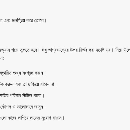
দা এবং জনপ্রিয় করে তোলে।
 গড়ে তুলতে হবে। শুধু ভাগ্যভাগ্যের উপর নির্ভর করা যথেষ্ট নয়। নিচে উল্
েন:
বিস্তারিত তথ্য সংগ্রহ করুন।
ঠিক করুন এবং তা ছাড়িয়ে যাবেন না।
ক্ষতির পরিমাণ সীমিত থাকে।
বং কৌশল এ ভালোভাবে জানুন।
 কাজে লাগিয়ে লাভের সুযোগ বাড়ান।