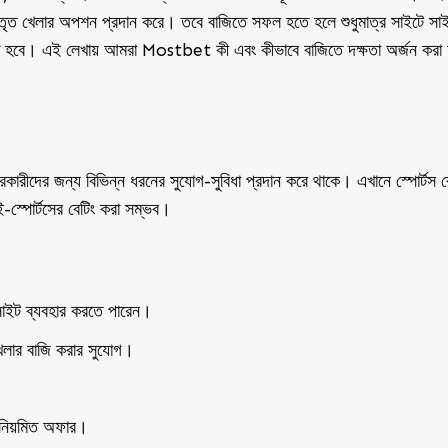
 বিস্তৃত খেলার অপশন প্রদান করে। তবে বাজিতে সফল হতে হলে শুধুমাত্র সাইটে 
হবে। এই লেখায় আমরা Mostbet কী এবং কীভাবে বাজিতে দক্ষতা অর্জন করা য
রকারীদের জন্য বিভিন্ন ধরনের সুযোগ-সুবিধা প্রদান করে থাকে। এখানে স্পোর্টস ব
-স্পোর্টসের বেটিং করা সম্ভব।
সাইট ব্যবহার করতে পারেন।
খেলার বাজি করার সুযোগ।
 নিয়মিত অফার।