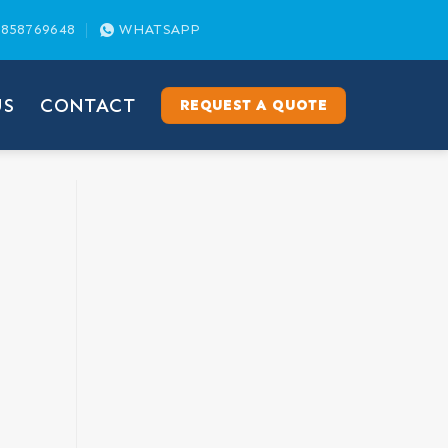
858769648
WHATSAPP
US
CONTACT
REQUEST A QUOTE