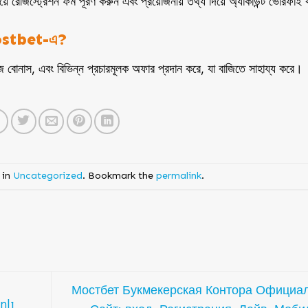
রেজিস্ট্রেশন ফর্ম পূরণ করুন এবং প্রয়োজনীয় তথ্য দিয়ে অ্যাকাউন্ট ভেরিফাই
় Mostbet-এ?
বোনাস, এবং বিভিন্ন প্রচারমূলক অফার প্রদান করে, যা বাজিতে সাহায্য করে।
 in
Uncategorized
. Bookmark the
permalink
.
Мостбет Букмекерская Контора Официа
nlı