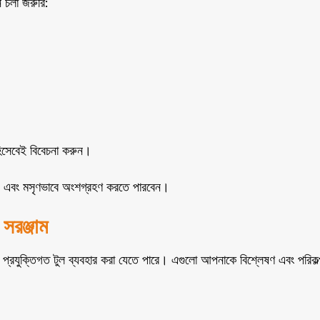
ে চলা জরুরি:
িসেবেই বিবেচনা করুন।
পদে এবং মসৃণভাবে অংশগ্রহণ করতে পারবেন।
সরঞ্জাম
যুক্তিগত টুল ব্যবহার করা যেতে পারে। এগুলো আপনাকে বিশ্লেষণ এবং পরিকল্প