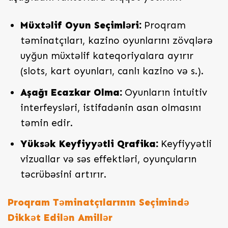
Müxtəlif Oyun Seçimləri:
Proqram
təminatçıları, kazino oyunlarını zövqlərə
uyğun müxtəlif kateqoriyalara ayırır
(slots, kart oyunları, canlı kazino və s.).
Aşağı Ecazkar Olma:
Oyunların intuitiv
interfeysləri, istifadənin asan olmasını
təmin edir.
Yüksək Keyfiyyətli Qrafika:
Keyfiyyətli
vizuallar və səs effektləri, oyunçuların
təcrübəsini artırır.
Proqram Təminatçılarının Seçimində
Dikkət Edilən Amillər