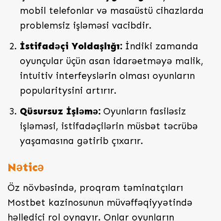
mobil telefonlar və masaüstü cihazlarda
problemsiz işləməsi vacibdir.
İstifadəçi Yoldaşlığı:
İndiki zamanda
oyunçular üçün asan idarəetməyə malik,
intuitiv interfeyslərin olması oyunların
popularitysini artırır.
Qüsursuz İşləmə:
Oyunların fasiləsiz
işləməsi, istifadəçilərin müsbət təcrübə
yaşamasına gətirib çıxarır.
Nəticə
Öz növbəsində, proqram təminatçıları
Mostbet kazinosunun müvəffəqiyyətində
həlledici rol oynayır. Onlar oyunların