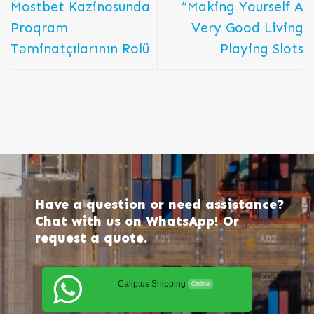
Mostbet Kazinosunda
“Making Yourself A
Proqram
Very Good Living
Təminatçılarının Rolü
Playing Slots
Have a question or need assistance?
Chat with us on WhatsApp! Or
request a quote.
Caliptus Shipping
Online