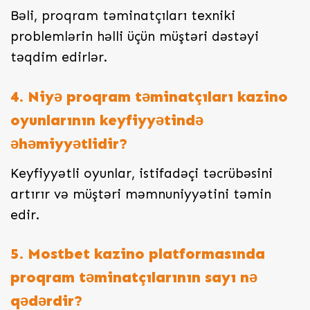
Bəli, proqram təminatçıları texniki
problemlərin həlli üçün müştəri dəstəyi
təqdim edirlər.
4. Niyə proqram təminatçıları kazino
oyunlarının keyfiyyətində
əhəmiyyətlidir?
Keyfiyyətli oyunlar, istifadəçi təcrübəsini
artırır və müştəri məmnuniyyətini təmin
edir.
5. Mostbet kazino platformasında
proqram təminatçılarının sayı nə
qədərdir?