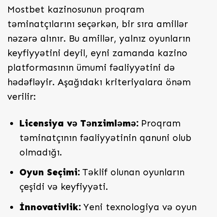
Mostbet kazinosunun proqram
təminatçılarını seçərkən, bir sıra amillər
nəzərə alınır. Bu amillər, yalnız oyunların
keyfiyyətini deyil, eyni zamanda kazino
platformasının ümumi fəaliyyətini də
hədəfləyir. Aşağıdakı kriteriyalara önəm
verilir:
Licensiya və Tənzimləmə:
Proqram
təminatçının fəaliyyətinin qanuni olub
olmadığı.
Oyun Seçimi:
Təklif olunan oyunların
çeşidi və keyfiyyəti.
İnnovativlik:
Yeni texnologiya və oyun