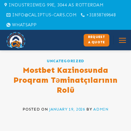
Skip
INDUSTRIEWEG 99E, 3044 AS ROTTERDAM
to
INFO@CALIPTUS-CARS.COM
+31858769648
content
WHATSAPP
REQUEST
A QUOTE
UNCATEGORIZED
Mostbet Kazinosunda
Proqram Təminatçılarının
Rolü
POSTED ON
JANUARY 19, 2026
BY
ADMIN