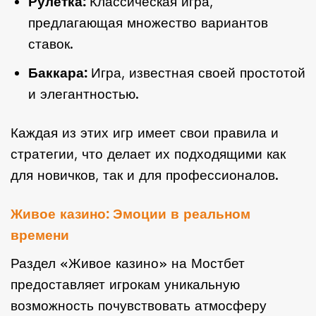
Рулетка:
Классическая игра,
предлагающая множество вариантов
ставок.
Баккара:
Игра, известная своей простотой
и элегантностью.
Каждая из этих игр имеет свои правила и
стратегии, что делает их подходящими как
для новичков, так и для профессионалов.
Живое казино: Эмоции в реальном
времени
Раздел «Живое казино» на Мостбет
предоставляет игрокам уникальную
возможность почувствовать атмосферу