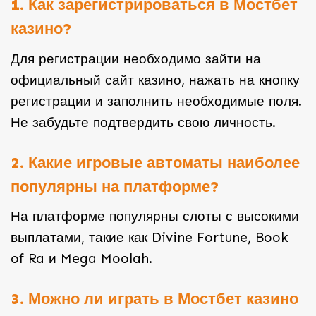
1. Как зарегистрироваться в Мостбет
казино?
Для регистрации необходимо зайти на
официальный сайт казино, нажать на кнопку
регистрации и заполнить необходимые поля.
Не забудьте подтвердить свою личность.
2. Какие игровые автоматы наиболее
популярны на платформе?
На платформе популярны слоты с высокими
выплатами, такие как Divine Fortune, Book
of Ra и Mega Moolah.
3. Можно ли играть в Мостбет казино