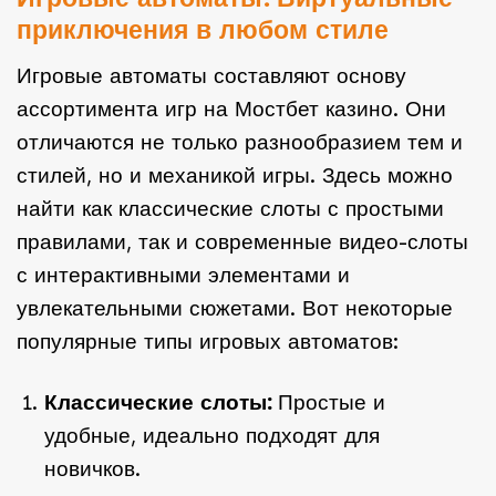
приключения в любом стиле
Игровые автоматы составляют основу
ассортимента игр на Мостбет казино. Они
отличаются не только разнообразием тем и
стилей, но и механикой игры. Здесь можно
найти как классические слоты с простыми
правилами, так и современные видео-слоты
с интерактивными элементами и
увлекательными сюжетами. Вот некоторые
популярные типы игровых автоматов:
Классические слоты:
Простые и
удобные, идеально подходят для
новичков.