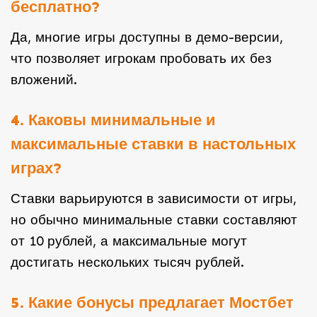
бесплатно?
Да, многие игры доступны в демо-версии,
что позволяет игрокам пробовать их без
вложений.
4. Каковы минимальные и
максимальные ставки в настольных
играх?
Ставки варьируются в зависимости от игры,
но обычно минимальные ставки составляют
от 10 рублей, а максимальные могут
достигать нескольких тысяч рублей.
5. Какие бонусы предлагает Мостбет