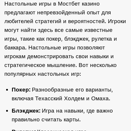
Настольные игры в Мостбет казино
предлагают непревзойденный опыт для
любителей стратегий и вероятностей. Игроки
могут найти здесь все самые известные
игры, такие как покер, блэкджек, рулетка и
баккара. Настольные игры позволяют
игрокам демонстрировать свои навыки и
стратегическое мышление. Вот несколько
популярных настольных игр:
Покер:
Разнообразные его варианты,
включая Техасский Холдем и Омаха.
Блэкджек:
Игра на навыки, где важно
правильно считать карты.