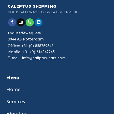
CALIPTUS SHIPPING
YOUR GATEWAY TO GREAT SHIPPING
Industrieweg 99e
3044 AS Rotterdam
Office: +31 (0) 858769648
Mobile: +31 (0) 614842245
E-mail:
info@caliptus-cars.com
Menu
Home
Services
About us