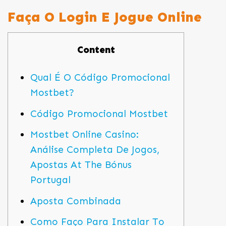
Faça O Login E Jogue Online
Content
Qual É O Código Promocional
Mostbet?
Código Promocional Mostbet
Mostbet Online Casino:
Análise Completa De Jogos,
Apostas At The Bónus
Portugal
Aposta Combinada
Como Faço Para Instalar To