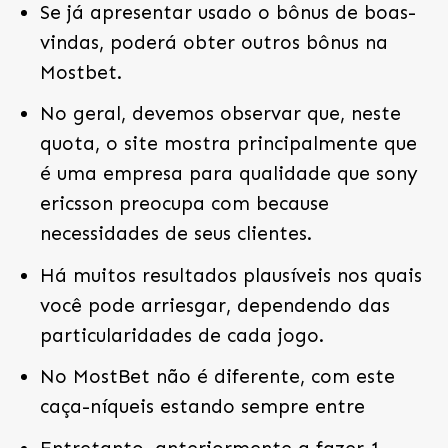
Se já apresentar usado o bônus de boas-
vindas, poderá obter outros bônus na
Mostbet.
No geral, devemos observar que, neste
quota, o site mostra principalmente que
é uma empresa para qualidade que sony
ericsson preocupa com because
necessidades de seus clientes.
Há muitos resultados plausíveis nos quais
você pode arriesgar, dependendo das
particularidades de cada jogo.
No MostBet não é diferente, com este
caça-níqueis estando sempre entre