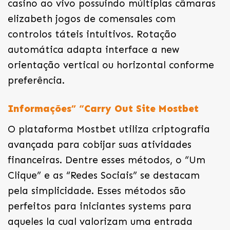
casino ao vivo possuindo múltiplas câmaras
elizabeth jogos de comensales com
controlos táteis intuitivos. Rotação
automática adapta interface a new
orientação vertical ou horizontal conforme
preferência.
Informações” “Carry Out Site Mostbet
O plataforma Mostbet utiliza criptografia
avançada para cobijar suas atividades
financeiras. Dentre esses métodos, o “Um
Clique” e as “Redes Sociais” se destacam
pela simplicidade. Esses métodos são
perfeitos para iniciantes systems para
aqueles la cual valorizam uma entrada