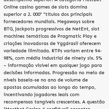
Online casino games de slots domina
superior a 2. 000″ “títulos dos principais
fornecedores mundiais. Megaways sobre
BTG, jackpots progressivos de NetEnt, slot
machines temáticas de Pragmatic Play e
criações inovadoras de Yggdrasil oferecem
variedade ilimitada. RTPs variam entre 94-
98%, com média industrial de ninety six. 5%
– informação visível em qualquer jogo para
decisões informadas. Progressão no meio de
níveis baseia-se no ano de volume de
apostas acumuladas ao longo do tempo,
incentivando jogadores leais com
recompensas tangíveis crescentes. A questão