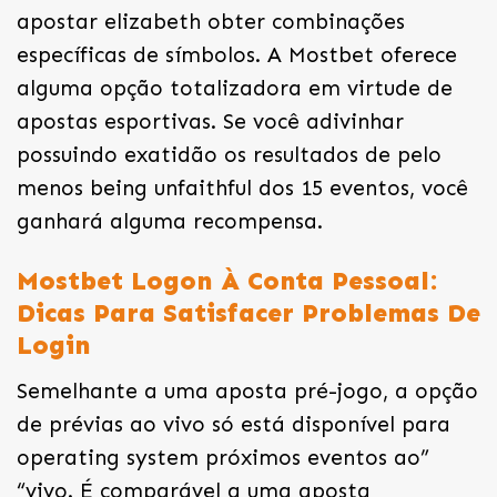
apostar elizabeth obter combinações
específicas de símbolos. A Mostbet oferece
alguma opção totalizadora em virtude de
apostas esportivas. Se você adivinhar
possuindo exatidão os resultados de pelo
menos being unfaithful dos 15 eventos, você
ganhará alguma recompensa.
Mostbet Logon À Conta Pessoal:
Dicas Para Satisfacer Problemas De
Login
Semelhante a uma aposta pré-jogo, a opção
de prévias ao vivo só está disponível para
operating system próximos eventos ao”
“vivo. É comparável a uma aposta