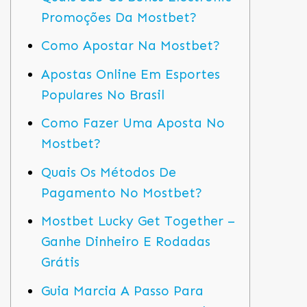
Promoções Da Mostbet?
Como Apostar Na Mostbet?
Apostas Online Em Esportes
Populares No Brasil
Como Fazer Uma Aposta No
Mostbet?
Quais Os Métodos De
Pagamento No Mostbet?
Mostbet Lucky Get Together –
Ganhe Dinheiro E Rodadas
Grátis
Guia Marcia A Passo Para