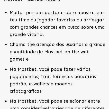
Muitas pessoas gostam sobre apostar em
teu time ou jogador favorito ou arriesgar
com grandes chances em busca sobre uma
grande vitória.
Chama the atenção dos usuários a grande
quantidade de Mostbet on the web
games e
Na Mostbet, você pode fazer vários
pagamentos, transferências bancárias
padrão, e-wallets e moedas
criptográficas.
Na Mostbet, você pode selecionar entre
uma considerável variedade de diferentes