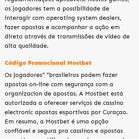
os jogadores tem a possibilidade de
interagir com operating system dealers,
fazer apostas e acompanhar a ação em
direto através de transmissões de vídeo de
alta qualidade.
Código Promocional Mostbet
Os jogadores” “brasileiros podem fazer
apostas on-line com segurança com a
organizacion de apostas. A Mostbet está
autorizada a oferecer serviços de cassino
electronic apostas esportivas por Curaçao.
Em resumo, a Mostbet é uma opção
confiável e segura pra cassinos e apostas