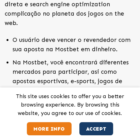
direta e search engine optimization
complicação no planeta dos jogos on the
web.
O usuário deve vencer o revendedor com
sua aposta na Mostbet em dinheiro.
Na Mostbet, você encontrará diferentes
mercados para participar, asi como
apostas esportivas, e-sports, jogos de
circunstancia, cassino ao listo, fantasy
This site uses cookies to offer you a better
games electronic muito mais.
browsing experience. By browsing this
Você pode envidar antes do início da
website, you agree to our use of cookies.
partida, acessando os mercados para
MORE INFO
ACCEPT
apostas ao festón.