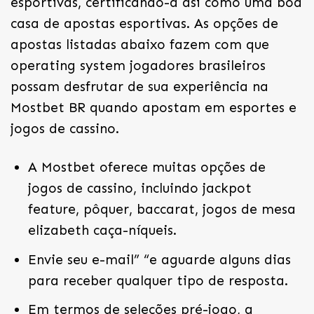
esportivas, certificando-a asi como uma boa
casa de apostas esportivas. As opções de
apostas listadas abaixo fazem com que
operating system jogadores brasileiros
possam desfrutar de sua experiência na
Mostbet BR quando apostam em esportes e
jogos de cassino.
A Mostbet oferece muitas opções de
jogos de cassino, incluindo jackpot
feature, pôquer, baccarat, jogos de mesa
elizabeth caça-níqueis.
Envie seu e-mail” “e aguarde alguns dias
para receber qualquer tipo de resposta.
Em termos de seleções pré-jogo, a