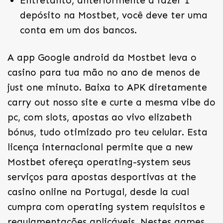
Entretanto, anteriormente a fazer 1
depósito na Mostbet, você deve ter uma
conta em um dos bancos.
A app Google android da Mostbet leva o
casino para tua mão no ano de menos de
just one minuto. Baixa to APK diretamente
carry out nosso site e curte a mesma vibe do
pc, com slots, apostas ao vivo elizabeth
bónus, tudo otimizado pro teu celular. Esta
licença internacional permite que a new
Mostbet ofereça operating-system seus
serviços para apostas desportivas at the
casino online na Portugal, desde la cual
cumpra com operating system requisitos e
regulamentações aplicáveis. Nestes games,