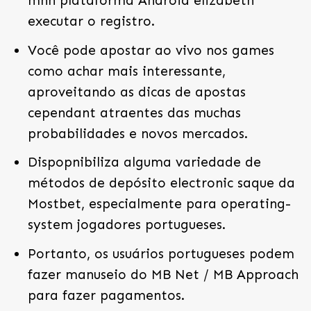
mhh plataforma Android elizabeth
executar o registro.
Você pode apostar ao vivo nos games
como achar mais interessante,
aproveitando as dicas de apostas
cependant atraentes das muchas
probabilidades e novos mercados.
Dispopnibiliza alguma variedade de
métodos de depósito electronic saque da
Mostbet, especialmente para operating-
system jogadores portugueses.
Portanto, os usuários portugueses podem
fazer manuseio do MB Net / MB Approach
para fazer pagamentos.