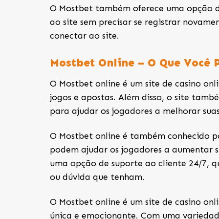
O Mostbet também oferece uma opção de
ao site sem precisar se registrar novame
conectar ao site.
Mostbet Online – O Que Você 
O Mostbet online é um site de casino on
jogos e apostas. Além disso, o site tam
para ajudar os jogadores a melhorar sua
O Mostbet online é também conhecido po
podem ajudar os jogadores a aumentar s
uma opção de suporte ao cliente 24/7, q
ou dúvida que tenham.
O Mostbet online é um site de casino onl
única e emocionante. Com uma variedade