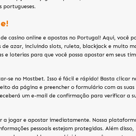
s portugueses.
e!
l de casino online e apostas no Portugal! Aqui, você p
e azar, incluindo slots, ruleta, blackjack e muito ma
s e loterias para que você possa apostar em seus tim
ar-se no Mostbet. Isso é fácil e rápido! Basta clicar n
reito da página e preencher o formulário com as suas
receberá um e-mail de confirmação para verificar a s
r a jogar e apostar imediatamente. Nossa plataform
informações pessoais estejam protegidas. Além disso,