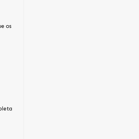
ue os
pleta