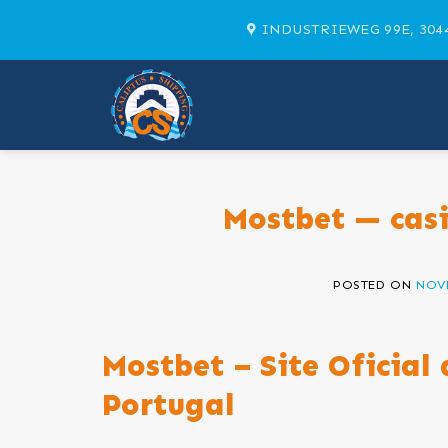
Skip
INDUSTRIEWEG 99E, 304
to
content
Mostbet — casi
POSTED ON
NOVE
Mostbet – Site Oficial
Portugal