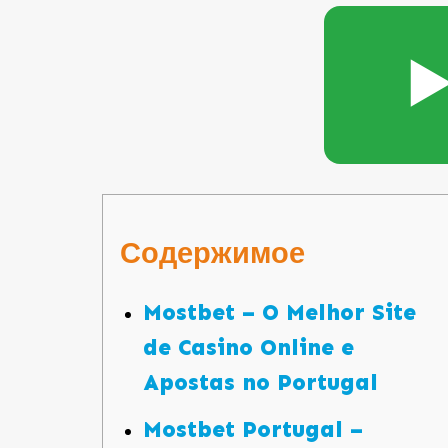
▶
Содержимое
Mostbet – O Melhor Site
de Casino Online e
Apostas no Portugal
Mostbet Portugal –