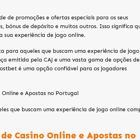
 de promoções e ofertas especiais para os seus
, bónus de depósito e muitos outros. Isso significa q
 sua experiência de jogo online.
ita para aqueles que buscam uma experiência de jogo
nça emitida pela CAJ e uma vasta gama de opções de
Mostbet é uma opção confiável para os jogadores
o Online e Apostas no Portugal
ueles que buscam uma experiência de jogo online com
 de Casino Online e Apostas no