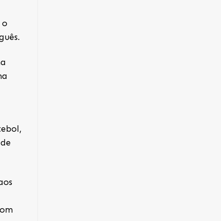
 o
guês.
ha
ma
tebol,
 de
aos
com