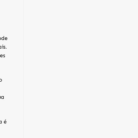
ode
is.
es
o
ua
a é