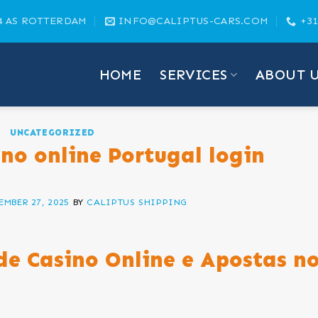
4 AS ROTTERDAM
INFO@CALIPTUS-CARS.COM
+31
HOME
SERVICES
ABOUT 
UNCATEGORIZED
no online Portugal login
MBER 27, 2025
BY
CALIPTUS SHIPPING
 de Casino Online e Apostas n