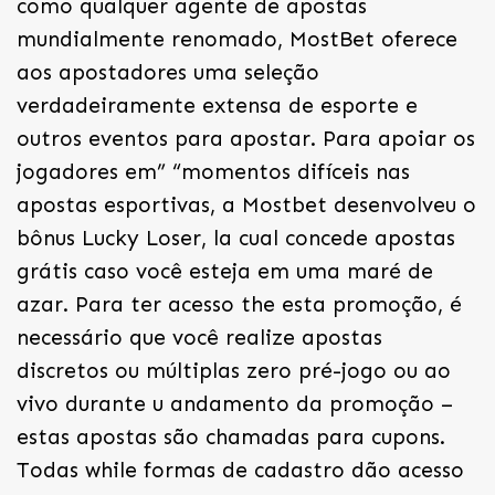
como qualquer agente de apostas
mundialmente renomado, MostBet oferece
aos apostadores uma seleção
verdadeiramente extensa de esporte e
outros eventos para apostar. Para apoiar os
jogadores em” “momentos difíceis nas
apostas esportivas, a Mostbet desenvolveu o
bônus Lucky Loser, la cual concede apostas
grátis caso você esteja em uma maré de
azar. Para ter acesso the esta promoção, é
necessário que você realize apostas
discretos ou múltiplas zero pré-jogo ou ao
vivo durante u andamento da promoção –
estas apostas são chamadas para cupons.
Todas while formas de cadastro dão acesso