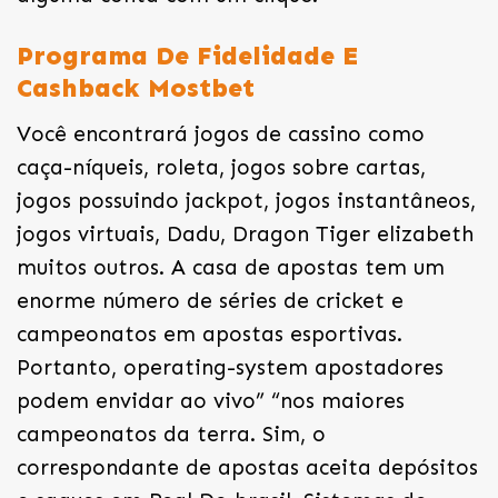
Programa De Fidelidade E
Cashback Mostbet
Você encontrará jogos de cassino como
caça-níqueis, roleta, jogos sobre cartas,
jogos possuindo jackpot, jogos instantâneos,
jogos virtuais, Dadu, Dragon Tiger elizabeth
muitos outros. A casa de apostas tem um
enorme número de séries de cricket e
campeonatos em apostas esportivas.
Portanto, operating-system apostadores
podem envidar ao vivo” “nos maiores
campeonatos da terra. Sim, o
correspondante de apostas aceita depósitos