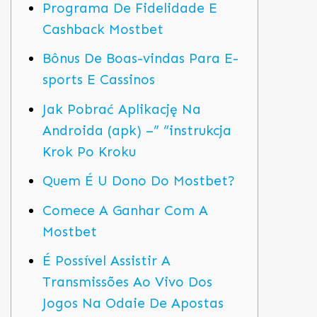
Programa De Fidelidade E
Cashback Mostbet
Bônus De Boas-vindas Para E-
sports E Cassinos
Jak Pobrać Aplikację Na
Androida (apk) –” “instrukcja
Krok Po Kroku
Quem É U Dono Do Mostbet?
Comece A Ganhar Com A
Mostbet
É Possível Assistir A
Transmissões Ao Vivo Dos
Jogos Na Odaie De Apostas