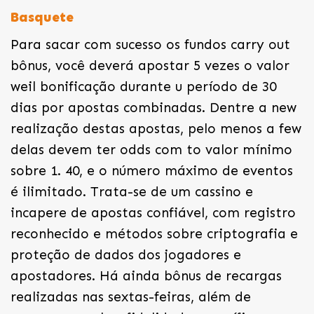
Basquete
Para sacar com sucesso os fundos carry out
bônus, você deverá apostar 5 vezes o valor
weil bonificação durante u período de 30
dias por apostas combinadas. Dentre a new
realização destas apostas, pelo menos a few
delas devem ter odds com to valor mínimo
sobre 1. 40, e o número máximo de eventos
é ilimitado. Trata-se de um cassino e
incapere de apostas confiável, com registro
reconhecido e métodos sobre criptografia e
proteção de dados dos jogadores e
apostadores. Há ainda bônus de recargas
realizadas nas sextas-feiras, além de