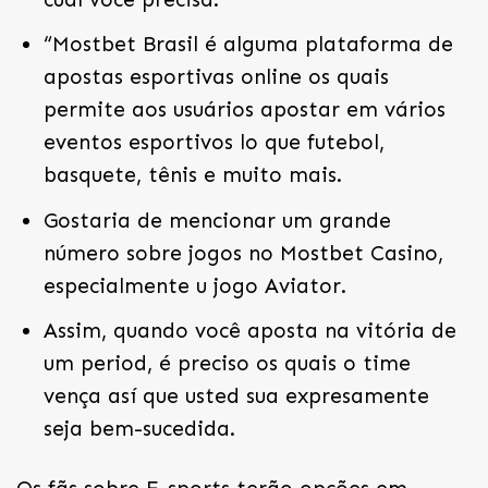
“Mostbet Brasil é alguma plataforma de
apostas esportivas online os quais
permite aos usuários apostar em vários
eventos esportivos lo que futebol,
basquete, tênis e muito mais.
Gostaria de mencionar um grande
número sobre jogos no Mostbet Casino,
especialmente u jogo Aviator.
Assim, quando você aposta na vitória de
um period, é preciso os quais o time
vença así que usted sua expresamente
seja bem-sucedida.