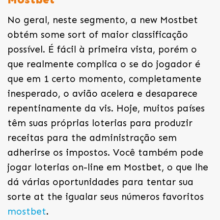
No geral, neste segmento, a new Mostbet
obtém some sort of maior classificação
possível. É fácil à primeira vista, porém o
que realmente complica o se do jogador é
que em 1 certo momento, completamente
inesperado, o avião acelera e desaparece
repentinamente da vis. Hoje, muitos países
têm suas próprias loterias para produzir
receitas para the administração sem
adherirse os impostos. Você também pode
jogar loterias on-line em Mostbet, o que lhe
dá várias oportunidades para tentar sua
sorte at the igualar seus números favoritos
mostbet
.