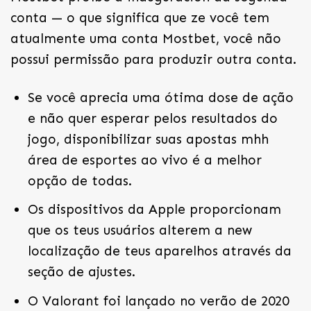
conta — o que significa que ze você tem
atualmente uma conta Mostbet, você não
possui permissão para produzir outra conta.
Se você aprecia uma ótima dose de ação
e não quer esperar pelos resultados do
jogo, disponibilizar suas apostas mhh
área de esportes ao vivo é a melhor
opção de todas.
Os dispositivos da Apple proporcionam
que os teus usuários alterem a new
localização de teus aparelhos através da
seção de ajustes.
O Valorant foi lançado no verão de 2020