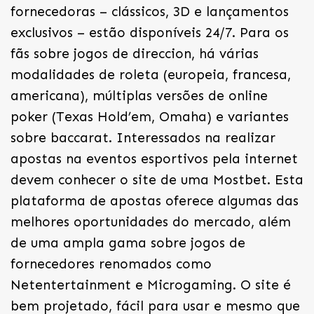
fornecedoras – clássicos, 3D e lançamentos
exclusivos – estão disponíveis 24/7. Para os
fãs sobre jogos de direccion, há várias
modalidades de roleta (europeia, francesa,
americana), múltiplas versões de online
poker (Texas Hold’em, Omaha) e variantes
sobre baccarat. Interessados na realizar
apostas na eventos esportivos pela internet
devem conhecer o site de uma Mostbet. Esta
plataforma de apostas oferece algumas das
melhores oportunidades do mercado, além
de uma ampla gama sobre jogos de
fornecedores renomados como
Netentertainment e Microgaming. O site é
bem projetado, fácil para usar e mesmo que