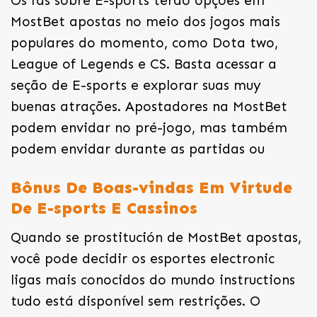
Os fãs sobre E-sports terão opções em
MostBet apostas no meio dos jogos mais
populares do momento, como Dota two,
League of Legends e CS. Basta acessar a
seção de E-sports e explorar suas muy
buenas atrações. Apostadores na MostBet
podem envidar no pré-jogo, mas também
podem envidar durante as partidas ou
Bônus De Boas-vindas Em Virtude
De E-sports E Cassinos
Quando se prostitución de MostBet apostas,
você pode decidir os esportes electronic
ligas mais conocidos do mundo instructions
tudo está disponível sem restrições. O