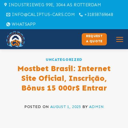
Skip
INDUSTRIEWEG 99E, 3044 AS ROTTERDAM
to
INFO@CALIPTUS-CARS.COM
+31858769648
content
WHATSAPP
REQUEST
A QUOTE
UNCATEGORIZED
Mostbet Brasil: Internet
Site Oficial, Inscrição,
Bônus 15 000r$ Entrar
POSTED ON
AUGUST 1, 2025
BY
ADMIN