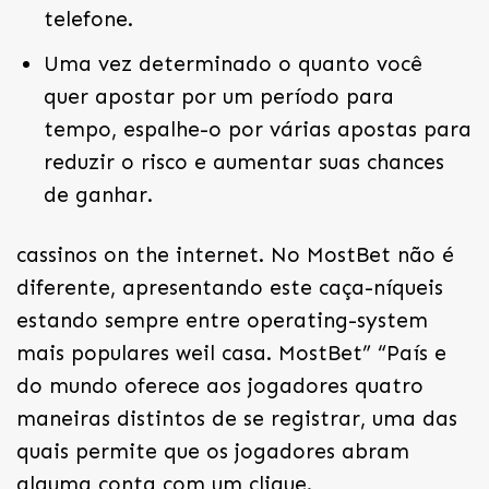
telefone.
Uma vez determinado o quanto você
quer apostar por um período para
tempo, espalhe-o por várias apostas para
reduzir o risco e aumentar suas chances
de ganhar.
cassinos on the internet. No MostBet não é
diferente, apresentando este caça-níqueis
estando sempre entre operating-system
mais populares weil casa. MostBet” “País e
do mundo oferece aos jogadores quatro
maneiras distintos de se registrar, uma das
quais permite que os jogadores abram
alguma conta com um clique.