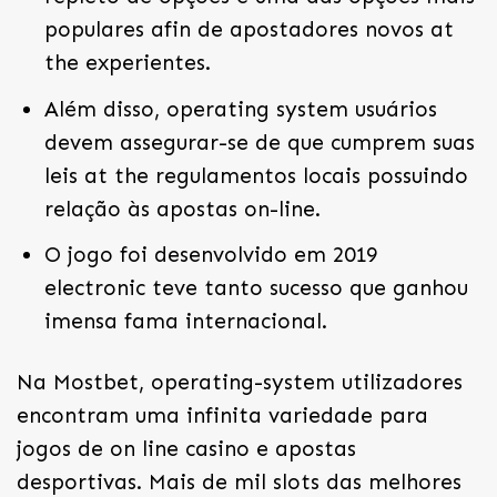
populares afin de apostadores novos at
the experientes.
Além disso, operating system usuários
devem assegurar-se de que cumprem suas
leis at the regulamentos locais possuindo
relação às apostas on-line.
O jogo foi desenvolvido em 2019
electronic teve tanto sucesso que ganhou
imensa fama internacional.
Na Mostbet, operating-system utilizadores
encontram uma infinita variedade para
jogos de on line casino e apostas
desportivas. Mais de mil slots das melhores