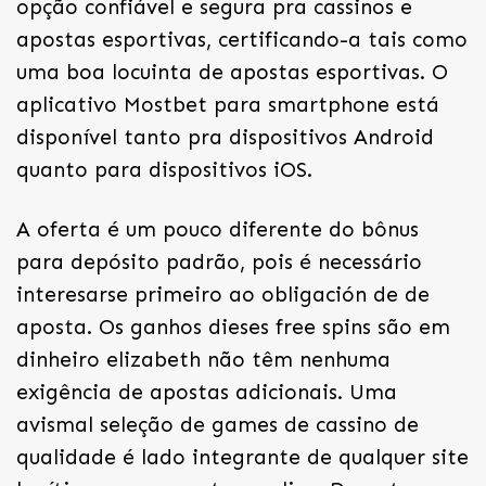
opção confiável e segura pra cassinos e
apostas esportivas, certificando-a tais como
uma boa locuinta de apostas esportivas. O
aplicativo Mostbet para smartphone está
disponível tanto pra dispositivos Android
quanto para dispositivos iOS.
A oferta é um pouco diferente do bônus
para depósito padrão, pois é necessário
interesarse primeiro ao obligación de de
aposta. Os ganhos dieses free spins são em
dinheiro elizabeth não têm nenhuma
exigência de apostas adicionais. Uma
avismal seleção de games de cassino de
qualidade é lado integrante de qualquer site