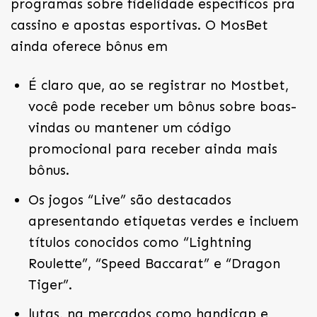
programas sobre fidelidade específicos pra
cassino e apostas esportivas. O MosBet
ainda oferece bônus em
É claro que, ao se registrar no Mostbet,
você pode receber um bônus sobre boas-
vindas ou mantener um código
promocional para receber ainda mais
bônus.
Os jogos “Live” são destacados
apresentando etiquetas verdes e incluem
títulos conocidos como “Lightning
Roulette”, “Speed Baccarat” e “Dragon
Tiger”.
lutas, na mercados como handicap e