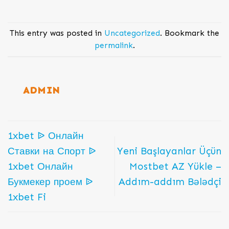
This entry was posted in
Uncategorized
. Bookmark the
permalink
.
ADMIN
1xbet ᐉ Онлайн
Ставки на Спорт ᐉ
Yeni Başlayanlar Üçün
1xbet Онлайн
Mostbet AZ Yükle –
Букмекер проем ᐉ
Addım-addım Bələdçi
1xbet Fi