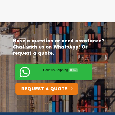
Have a question or need assistance?
Chat with us on WhatsApp! Or
request a quote.
Caliptus Shipping
Online
REQUEST A QUOTE