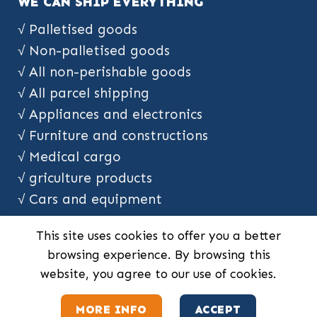
WE CAN SHIP EVERYTHING
√ Palletised goods
√ Non-palletised goods
√ All non-perishable goods
√ All parcel shipping
√ Appliances and electronics
√ Furniture and constructions
√ Medical cargo
√ griculture products
√ Cars and equipment
This site uses cookies to offer you a better
browsing experience. By browsing this
HOME
SERVICES
ABOUT US
CONTACT
website, you agree to our use of cookies.
Copyright 2026 ©
Caliptus Shipping
| Webdesign
MORE INFO
ACCEPT
Lemaportal