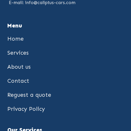
E-mail:
info@caliptus-cars.com
Menu
Home
Services
About us
Contact
Reguest a quote
Privacy Policy
Our Services