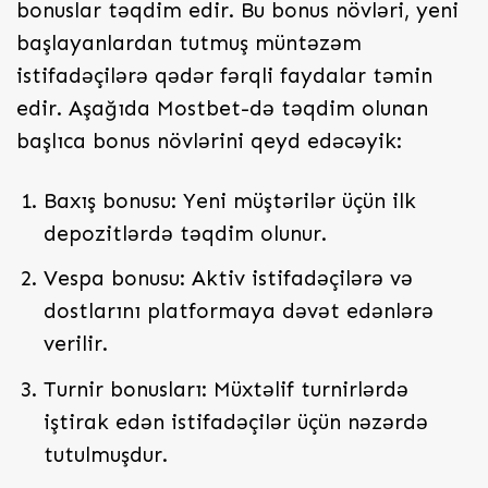
bonuslar təqdim edir. Bu bonus növləri, yeni
başlayanlardan tutmuş müntəzəm
istifadəçilərə qədər fərqli faydalar təmin
edir. Aşağıda Mostbet-də təqdim olunan
başlıca bonus növlərini qeyd edəcəyik:
Baxış bonusu: Yeni müştərilər üçün ilk
depozitlərdə təqdim olunur.
Vespa bonusu: Aktiv istifadəçilərə və
dostlarını platformaya dəvət edənlərə
verilir.
Turnir bonusları: Müxtəlif turnirlərdə
iştirak edən istifadəçilər üçün nəzərdə
tutulmuşdur.