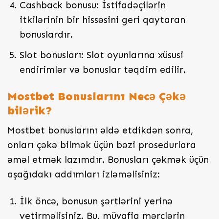
Cashback bonusu: İstifadəçilərin
itkilərinin bir hissəsini geri qaytaran
bonuslardır.
Slot bonusları: Slot oyunlarına xüsusi
endirimlər və bonuslar təqdim edilir.
Mostbet Bonuslarını Necə Çəkə
bilərik?
Mostbet bonuslarını əldə etdikdən sonra,
onları çəkə bilmək üçün bəzi prosedurlara
əməl etmək lazımdır. Bonusları çəkmək üçün
aşağıdakı addımları izləməlisiniz:
İlk öncə, bonusun şərtlərini yerinə
yetirməlisiniz. Bu, müvafiq mərclərin