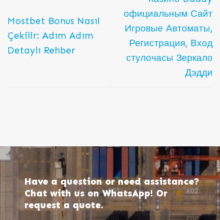
официальным Сайт
Mostbet Bonus Nasıl
Игровые Автоматы,
Çekilir: Adım Adım
Регистрация, Вход
Detaylı Rehber
стулочасы Зеркало
Дэдди
Have a question or need assistance?
Chat with us on WhatsApp! Or
request a quote.