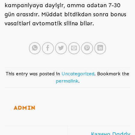
kampaniyaya dəyişir, amma adətən 7-30
gün arasıdır. Müddət bitdikdən sonra bonus
vəsaitləri avtomatik silinə bilər.
This entry was posted in
Uncategorized
. Bookmark the
permalink
.
ADMIN
Казино Daddy