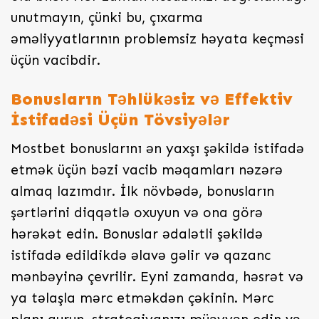
unutmayın, çünki bu, çıxarma
əməliyyatlarının problemsiz həyata keçməsi
üçün vacibdir.
Bonusların Təhlükəsiz və Effektiv
İstifadəsi Üçün Tövsiyələr
Mostbet bonuslarını ən yaxşı şəkildə istifadə
etmək üçün bəzi vacib məqamları nəzərə
almaq lazımdır. İlk növbədə, bonusların
şərtlərini diqqətlə oxuyun və ona görə
hərəkət edin. Bonuslar ədalətli şəkildə
istifadə edildikdə əlavə gəlir və qazanc
mənbəyinə çevrilir. Eyni zamanda, həsrət və
ya təlaşla mərc etməkdən çəkinin. Mərc