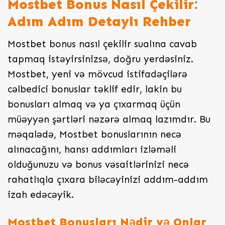
Mostbet Bonus Nasıl Çekilir:
Adım Adım Detaylı Rehber
Mostbet bonus nasıl çekilir sualına cavab
tapmaq istəyirsinizsə, doğru yerdəsiniz.
Mostbet, yeni və mövcud istifadəçilərə
cəlbedici bonuslar təklif edir, lakin bu
bonusları almaq və ya çıxarmaq üçün
müəyyən şərtləri nəzərə almaq lazımdır. Bu
məqalədə, Mostbet bonuslarının necə
alınacağını, hansı addımları izləməli
olduğunuzu və bonus vəsaitlərinizi necə
rahatlıqla çıxara biləcəyinizi addım-addım
izah edəcəyik.
Mostbet Bonusları Nədir və Onlar