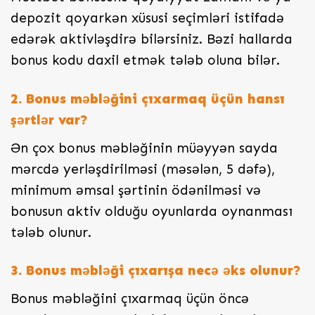
depozit qoyarkən xüsusi seçimləri istifadə
edərək aktivləşdirə bilərsiniz. Bəzi hallarda
bonus kodu daxil etmək tələb oluna bilər.
2. Bonus məbləğini çıxarmaq üçün hansı
şərtlər var?
Ən çox bonus məbləğinin müəyyən sayda
mərcdə yerləşdirilməsi (məsələn, 5 dəfə),
minimum əmsal şərtinin ödənilməsi və
bonusun aktiv olduğu oyunlarda oynanması
tələb olunur.
3. Bonus məbləği çıxarışa necə əks olunur?
Bonus məbləğini çıxarmaq üçün öncə