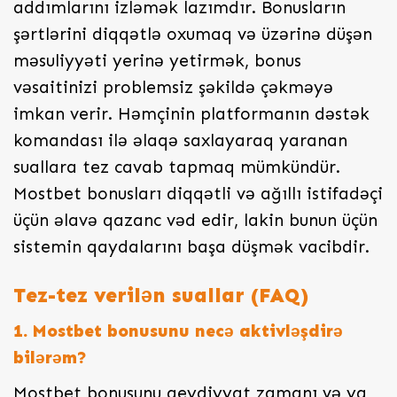
addımlarını izləmək lazımdır. Bonusların
şərtlərini diqqətlə oxumaq və üzərinə düşən
məsuliyyəti yerinə yetirmək, bonus
vəsaitinizi problemsiz şəkildə çəkməyə
imkan verir. Həmçinin platformanın dəstək
komandası ilə əlaqə saxlayaraq yaranan
suallara tez cavab tapmaq mümkündür.
Mostbet bonusları diqqətli və ağıllı istifadəçi
üçün əlavə qazanc vəd edir, lakin bunun üçün
sistemin qaydalarını başa düşmək vacibdir.
Tez-tez verilən suallar (FAQ)
1. Mostbet bonusunu necə aktivləşdirə
bilərəm?
Mostbet bonusunu qeydiyyat zamanı və ya