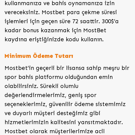
kullanmanıza ve bahis oynamanıza izin
vereceksiniz. Mostbet para çekme süresi
işlemleri için geçen süre 72 saattir. 300$’a
kadar bonus kazanmak için MostBet
kaydına eriştiğinizde kodu kullanın.
Minimum Ödeme Tutarı
Mostbet’in geçerli bir lisansa sahip meşru bir
spor bahis platformu olduğundan emin
olabilirsiniz. Sürekli olumlu
değerlendirmelerimiz, geniş spor
seçeneklerimiz, güvenilir ödeme sistemimiz
ve duyarlı müşteri desteğimiz gibi
hizmetlerimizin kalitesini yansıtmaktadır.
Mostbet olarak müşterilerimize acil