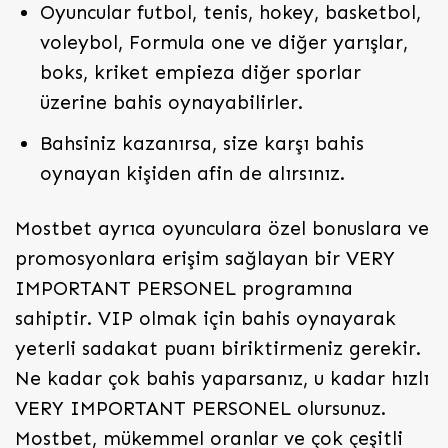
Oyuncular futbol, tenis, hokey, basketbol,
voleybol, Formula one ve diğer yarışlar,
boks, kriket empieza diğer sporlar
üzerine bahis oynayabilirler.
Bahsiniz kazanırsa, size karşı bahis
oynayan kişiden afin de alırsınız.
Mostbet ayrıca oyunculara özel bonuslara ve
promosyonlara erişim sağlayan bir VERY
IMPORTANT PERSONEL programına
sahiptir. VIP olmak için bahis oynayarak
yeterli sadakat puanı biriktirmeniz gerekir.
Ne kadar çok bahis yaparsanız, u kadar hızlı
VERY IMPORTANT PERSONEL olursunuz.
Mostbet, mükemmel oranlar ve çok çeşitli