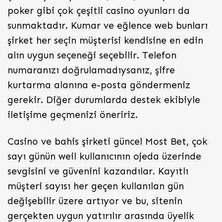
poker gibi çok çeşitli casino oyunları da
sunmaktadır. Kumar ve eğlence web bunları
şirket her seçin müşterisi kendisine en edin
alın uygun seçeneği seçebilir. Telefon
numaranızı doğrulamadıysanız, şifre
kurtarma alanına e-posta göndermeniz
gerekir. Diğer durumlarda destek ekibiyle
iletişime geçmenizi öneririz.
Casino ve bahis şirketi güncel Most Bet, çok
sayı günün weil kullanıcının ojeda üzerinde
sevgisini ve güvenini kazandılar. Kayıtlı
müşteri sayısı her geçen kullanılan gün
değişebilir üzere artıyor ve bu, sitenin
gerçekten uygun yatırılır arasında üyelik