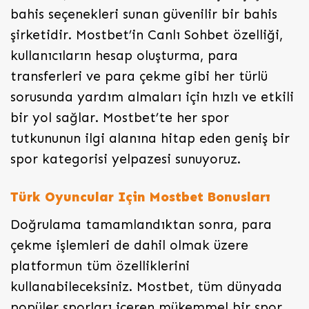
bahis seçenekleri sunan güvenilir bir bahis
şirketidir. Mostbet’in Canlı Sohbet özelliği,
kullanıcıların hesap oluşturma, para
transferleri ve para çekme gibi her türlü
sorusunda yardım almaları için hızlı ve etkili
bir yol sağlar. Mostbet’te her spor
tutkununun ilgi alanına hitap eden geniş bir
spor kategorisi yelpazesi sunuyoruz.
Türk Oyuncular Için Mostbet Bonusları
Doğrulama tamamlandıktan sonra, para
çekme işlemleri de dahil olmak üzere
platformun tüm özelliklerini
kullanabileceksiniz. Mostbet, tüm dünyada
popüler sporları içeren mükemmel bir spor