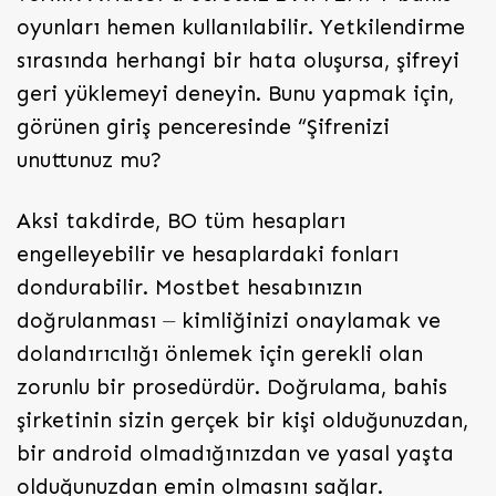
oyunları hemen kullanılabilir. Yetkilendirme
sırasında herhangi bir hata oluşursa, şifreyi
geri yüklemeyi deneyin. Bunu yapmak için,
görünen giriş penceresinde “Şifrenizi
unuttunuz mu?
Aksi takdirde, BO tüm hesapları
engelleyebilir ve hesaplardaki fonları
dondurabilir. Mostbet hesabınızın
doğrulanması ⏤ kimliğinizi onaylamak ve
dolandırıcılığı önlemek için gerekli olan
zorunlu bir prosedürdür. Doğrulama, bahis
şirketinin sizin gerçek bir kişi olduğunuzdan,
bir android olmadığınızdan ve yasal yaşta
olduğunuzdan emin olmasını sağlar.