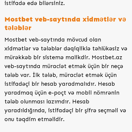
istifadə edə bilərsiniz.
Mostbet veb-saytında xidmətlər və
tələblər
Mostbet veb-saytında mövcud olan
xidmətlər və tələblər dəqiqliklə təhlükəsiz və
mürəkkəb bir sistemə malikdir. Mostbet.az
veb-saytında müraciət etmək üçün bir neçə
tələb var. İlk tələb, müraciət etmək üçün
istifadəçi bir hesab yaradmalıdır. Hesab
yaradmaq üçün e-poçt və mobil nömrənin
tələb olunması lazımdır. Hesab
yaradıldığında, istifadəçi bir şifrə seçməli və
onu təqdim etməlidir.