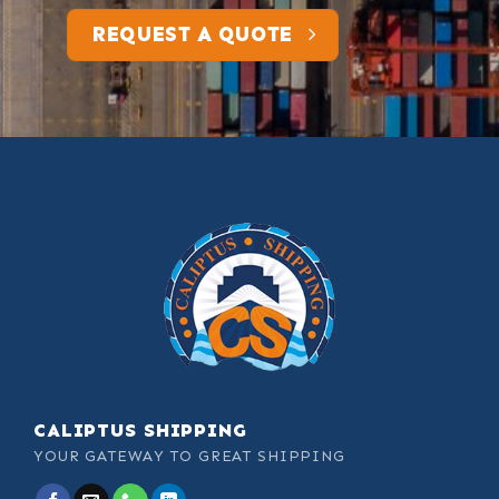
REQUEST A QUOTE
CALIPTUS SHIPPING
YOUR GATEWAY TO GREAT SHIPPING