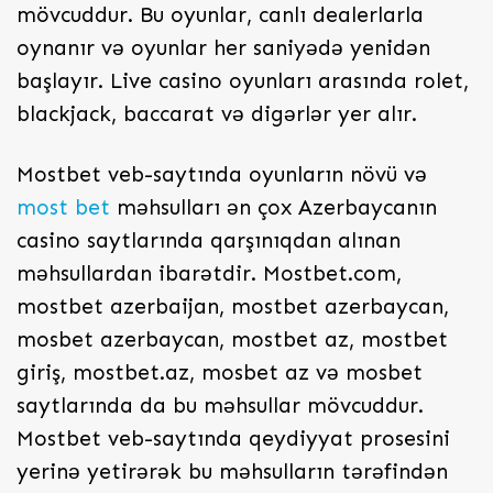
mövcuddur. Bu oyunlar, canlı dealerlarla
oynanır və oyunlar her saniyədə yenidən
başlayır. Live casino oyunları arasında rolet,
blackjack, baccarat və digərlər yer alır.
Mostbet veb-saytında oyunların növü və
most bet
məhsulları ən çox Azerbaycanın
casino saytlarında qarşınıqdan alınan
məhsullardan ibarətdir. Mostbet.com,
mostbet azerbaijan, mostbet azerbaycan,
mosbet azerbaycan, mostbet az, mostbet
giriş, mostbet.az, mosbet az və mosbet
saytlarında da bu məhsullar mövcuddur.
Mostbet veb-saytında qeydiyyat prosesini
yerinə yetirərək bu məhsulların tərəfindən