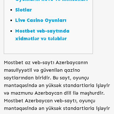
Slotlar
Live Casino Oyunları
Mostbet veb-saytında
xidmətlər və tələblər
Mostbet az veb-saytı Azerbaycanın
məsuliyyətli və güvenilən qazino
saytlarından biridir. Bu sayt, oyunçu
məntəqəsində ən yüksək standartlarla işləyir
və məzmunu Azerbaycan dili ilə məşhurdir.
Mostbet Azerbaycan veb-saytı, oyunçu
məntəqəsində ən yüksək standartlarla işləyir