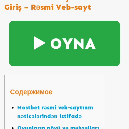
Giriş – Rəsmi Veb-sayt
▶️ OYNA
Содержимое
Mostbet rəsmi veb-saytının
nəticələrindən istifadə
Oyunların növü və məhsulları