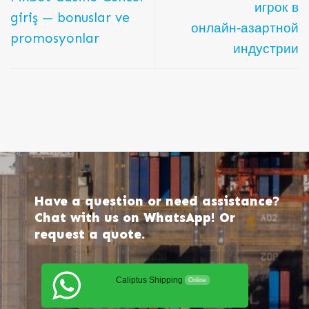
игрок в
giriş — bonuslar ve
онлайн‑азартной
promosyonlar
индустрии
Have a question or need assistance?
Chat with us on WhatsApp! Or
request a quote.
Caliptus Shipping
Online