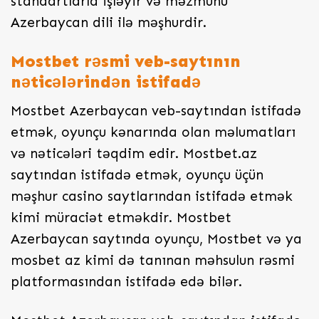
standartlarla işləyir və məzmunu
Azerbaycan dili ilə məşhurdir.
Mostbet rəsmi veb-saytının
nəticələrindən istifadə
Mostbet Azerbaycan veb-saytından istifadə
etmək, oyunçu kənarında olan məlumatları
və nəticələri təqdim edir. Mostbet.az
saytından istifadə etmək, oyunçu üçün
məşhur casino saytlarından istifadə etmək
kimi müraciət etməkdir. Mostbet
Azerbaycan saytında oyunçu, Mostbet və ya
mosbet az kimi də tanınan məhsulun rəsmi
platformasından istifadə edə bilər.