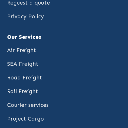
Reguest a quote
Privacy Policy
Our Services
Air Freight
SEA Freight
Road Freight
Rail Freight
Courier services
Project Cargo