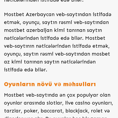
Mostbet Azerbaycan veb-saytından istifadə
etmək, oyunçu, saytın rəsmi veb-saytından
mostbet azerbaijan kimi tanınan saytın
nəticələrindən istifadə edə bilər. Mostbet
veb-saytının nəticələrindən istifadə etmək,
oyunçu, saytın rəsmi veb-saytından mosbet
az kimi tanınan saytın nəticələrindən
istifadə edə bilər.
Oyunların növü və məhsulları
Mostbet veb-saytında ən çox populyar olan
oyunlar arasında slotlar, live casino oyunları,
tarzlar, poker, baccarat, blackjack, rolet və