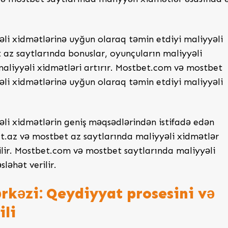
li xidmətlərinə uyğun olaraq təmin etdiyi maliyyəli
t az saytlarında bonuslar, oyunçuların maliyyəli
aliyyəli xidmətləri artırır. Mostbet.com və mostbet
əli xidmətlərinə uyğun olaraq təmin etdiyi maliyyəli
əli xidmətlərin geniş məqsədlərindən istifadə edən
t.az və mostbet az saytlarında maliyyəli xidmətlər
rilir. Mostbet.com və mostbet saytlarında maliyyəli
ləhət verilir.
kəzi: Qeydiyyat prosesini və
ili