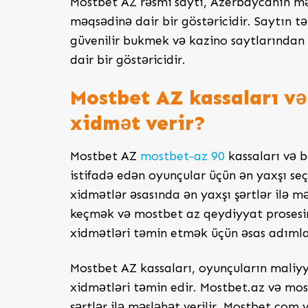
Mostbet AZ rəsmi saytı, Azerbaycanın məş
məqsədinə dair bir göstəricidir. Saytın tə
güvenilir bukmek və kazino saytlarından 
dair bir göstəricidir.
Mostbet AZ kassaları və
xidmət verir?
Mostbet AZ
mostbet-az 90
kassaları və b
istifadə edən oyunçular üçün ən yaxşı se
xidmətlər əsasında ən yaxşı şərtlər ilə m
keçmək və mostbet az qeydiyyat prosesi
xidmətləri təmin etmək üçün əsas adımla
Mostbet AZ kassaları, oyunçuların maliyy
xidmətləri təmin edir. Mostbet.az və mos
şərtlər ilə məsləhət verilir. Mostbet.com