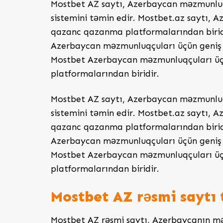
Mostbet AZ saytı, Azerbaycan məzmunluq
sistemini təmin edir. Mostbet.az saytı, 
qazanc qazanma platformalarından birid
Azerbaycan məzmunluqçuları üçün geniş t
Mostbet Azerbaycan məzmunluqçuları üç
platformalarından biridir.
Mostbet AZ saytı, Azerbaycan məzmunluq
sistemini təmin edir. Mostbet.az saytı, 
qazanc qazanma platformalarından birid
Azerbaycan məzmunluqçuları üçün geniş t
Mostbet Azerbaycan məzmunluqçuları üç
platformalarından biridir.
Mostbet AZ rəsmi saytı t
Mostbet AZ rəsmi saytı, Azerbaycanın məs