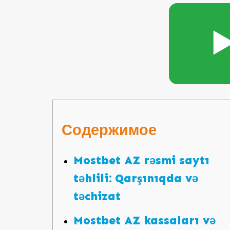
▶
Содержимое
Mostbet AZ rəsmi saytı
təhlili: Qarşınıqda və
təchizat
Mostbet AZ kassaları və