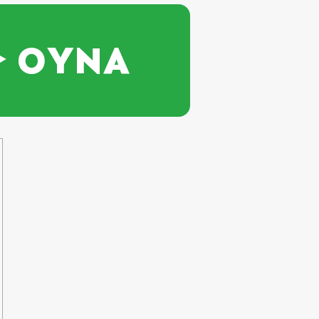
️ OYNA