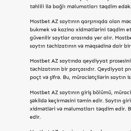
təhlili ilə bağlı məlumatları təqdim edək
Mostbet AZ saytının qarşınıqda olan mə
bukmek və kazino xidmətlərini təqdim et
güvenilir saytlar arasında yer alır. Most
saytın təchizatının və məqsədinə dair bir 
Mostbet AZ saytında qeydiyyat prosesini
təchizatının bir parçasıdır. Qeydiyyat p
poçt və şifrə. Bu, müraciətçilərin saytın i
Mostbet AZ saytının giriş bölümü, müraciə
şəkildə keçirməsini təmin edir. Saytın gir
xidmətləri və məlumatları təqdim edir. Bu
edir.