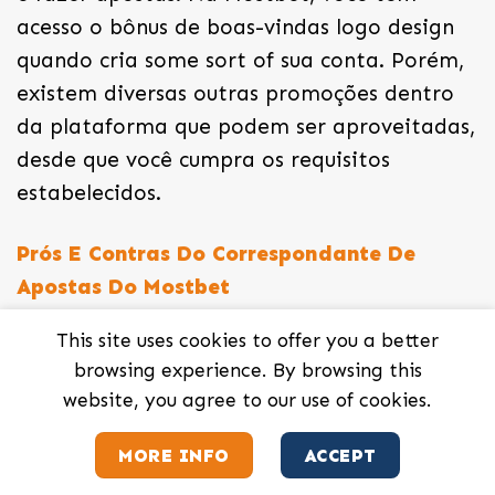
acesso o bônus de boas-vindas logo design
quando cria some sort of sua conta. Porém,
existem diversas outras promoções dentro
da plataforma que podem ser aproveitadas,
desde que você cumpra os requisitos
estabelecidos.
Prós E Contras Do Correspondante De
Apostas Do Mostbet
A plataforma conta também de 20
This site uses cookies to offer you a better
modalidades e centenas de eventos
browsing experience. By browsing this
esportivos ocorrem diariamente. A seção de
website, you agree to our use of cookies.
cassino ao vivo conta apresentando diversos
MORE INFO
ACCEPT
jogos de cartas, dados, roleta, game shows,