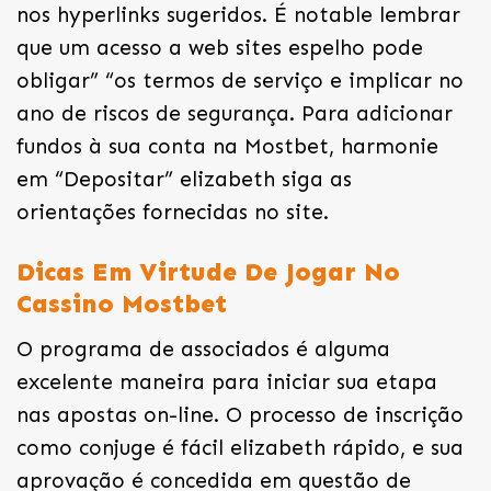
nos hyperlinks sugeridos. É notable lembrar
que um acesso a web sites espelho pode
obligar” “os termos de serviço e implicar no
ano de riscos de segurança. Para adicionar
fundos à sua conta na Mostbet, harmonie
em “Depositar” elizabeth siga as
orientações fornecidas no site.
Dicas Em Virtude De Jogar No
Cassino Mostbet
O programa de associados é alguma
excelente maneira para iniciar sua etapa
nas apostas on-line. O processo de inscrição
como conjuge é fácil elizabeth rápido, e sua
aprovação é concedida em questão de