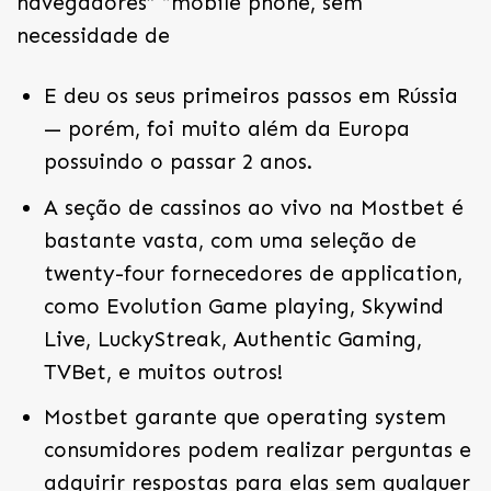
navegadores” “mobile phone, sem
necessidade de
E deu os seus primeiros passos em Rússia
— porém, foi muito além da Europa
possuindo o passar 2 anos.
A seção de cassinos ao vivo na Mostbet é
bastante vasta, com uma seleção de
twenty-four fornecedores de application,
como Evolution Game playing, Skywind
Live, LuckyStreak, Authentic Gaming,
TVBet, e muitos outros!
Mostbet garante que operating system
consumidores podem realizar perguntas e
adquirir respostas para elas sem qualquer