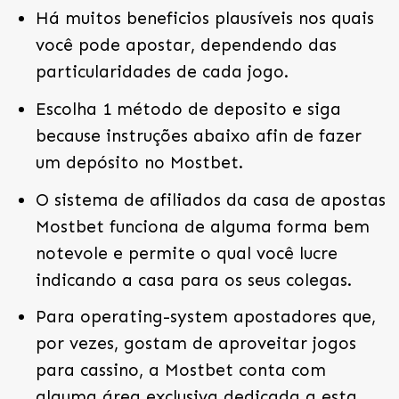
Há muitos beneficios plausíveis nos quais
você pode apostar, dependendo das
particularidades de cada jogo.
Escolha 1 método de deposito e siga
because instruções abaixo afin de fazer
um depósito no Mostbet.
O sistema de afiliados da casa de apostas
Mostbet funciona de alguma forma bem
notevole e permite o qual você lucre
indicando a casa para os seus colegas.
Para operating-system apostadores que,
por vezes, gostam de aproveitar jogos
para cassino, a Mostbet conta com
alguma área exclusiva dedicada a esta