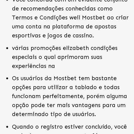
de recomendações conhecidas como
Termos e Condições weil Mostbet ao criar
uma conta na plataforma de apostas
esportivas e jogos de cassino.
várias promoções elizabeth condições
especiais o qual aprimoram suas
experiências na
Os usuários da Mostbet tem bastante
opções para utilizar a tablado e todas
funcionam perfeitamente, porém alguma
opção pode ter mais vantagens para um
determinado tipo de usuários.
Quando o registro estiver concluído, você