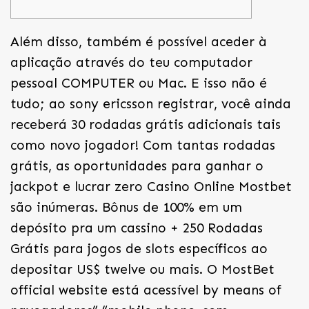
Além disso, também é possível aceder à
aplicação através do teu computador
pessoal COMPUTER ou Mac. E isso não é
tudo; ao sony ericsson registrar, você ainda
receberá 30 rodadas grátis adicionais tais
como novo jogador! Com tantas rodadas
grátis, as oportunidades para ganhar o
jackpot e lucrar zero Casino Online Mostbet
são inúmeras. Bônus de 100% em um
depósito pra um cassino + 250 Rodadas
Grátis para jogos de slots específicos ao
depositar US$ twelve ou mais. O MostBet
official website está acessível by means of