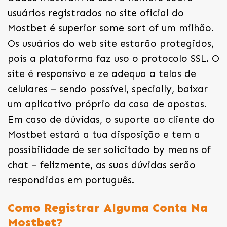
usuários registrados no site oficial do
Mostbet é superior some sort of um milhão.
Os usuários do web site estarão protegidos,
pois a plataforma faz uso o protocolo SSL. O
site é responsivo e ze adequa a telas de
celulares – sendo possível, specially, baixar
um aplicativo próprio da casa de apostas.
Em caso de dúvidas, o suporte ao cliente do
Mostbet estará a tua disposição e tem a
possibilidade de ser solicitado by means of
chat – felizmente, as suas dúvidas serão
respondidas em português.
Como Registrar Alguma Conta Na
Mostbet?