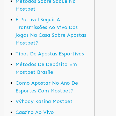
Métodos Sobre Saque Na
Mostbet
É Possível Seguir A
Transmissões Ao Vivo Dos
Jogos Na Casa Sobre Apostas
Mostbet?
Tipos De Apostas Esportivas
Métodos De Depósito Em
Mostbet Brasile
Como Apostar No Ano De
Esportes Com Mostbet?
Výhody Kasina Mostbet
Cassino Ao Vivo