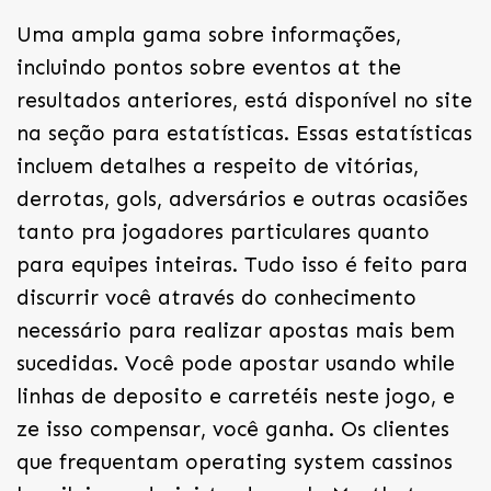
Uma ampla gama sobre informações,
incluindo pontos sobre eventos at the
resultados anteriores, está disponível no site
na seção para estatísticas. Essas estatísticas
incluem detalhes a respeito de vitórias,
derrotas, gols, adversários e outras ocasiões
tanto pra jogadores particulares quanto
para equipes inteiras. Tudo isso é feito para
discurrir você através do conhecimento
necessário para realizar apostas mais bem
sucedidas. Você pode apostar usando while
linhas de deposito e carretéis neste jogo, e
ze isso compensar, você ganha. Os clientes
que frequentam operating system cassinos