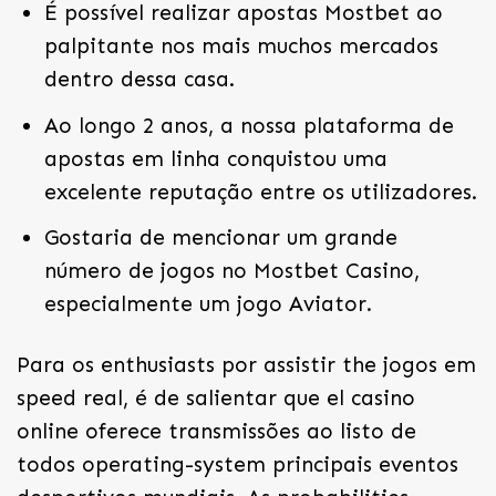
É possível realizar apostas Mostbet ao
palpitante nos mais muchos mercados
dentro dessa casa.
Ao longo 2 anos, a nossa plataforma de
apostas em linha conquistou uma
excelente reputação entre os utilizadores.
Gostaria de mencionar um grande
número de jogos no Mostbet Casino,
especialmente um jogo Aviator.
Para os enthusiasts por assistir the jogos em
speed real, é de salientar que el casino
online oferece transmissões ao listo de
todos operating-system principais eventos