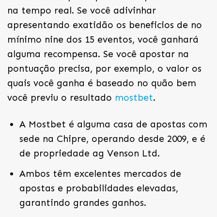
na tempo real. Se você adivinhar
apresentando exatidão os beneficios de no
mínimo nine dos 15 eventos, você ganhará
alguma recompensa. Se você apostar na
pontuação precisa, por exemplo, o valor os
quais você ganha é baseado no quão bem
você previu o resultado
mostbet
.
A Mostbet é alguma casa de apostas com
sede na Chipre, operando desde 2009, e é
de propriedade ag Venson Ltd.
Ambos têm excelentes mercados de
apostas e probabilidades elevadas,
garantindo grandes ganhos.