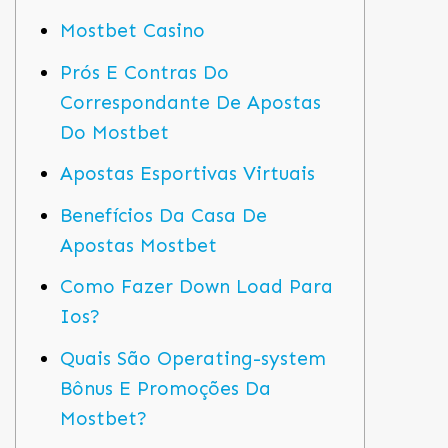
Mostbet Casino
Prós E Contras Do
Correspondante De Apostas
Do Mostbet
Apostas Esportivas Virtuais
Benefícios Da Casa De
Apostas Mostbet
Como Fazer Down Load Para
Ios?
Quais São Operating-system
Bônus E Promoções Da
Mostbet?