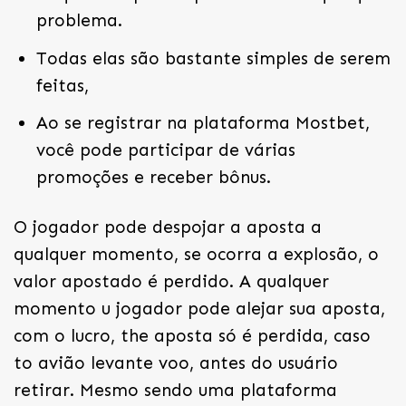
problema.
Todas elas são bastante simples de serem
feitas,
Ao se registrar na plataforma Mostbet,
você pode participar de várias
promoções e receber bônus.
O jogador pode despojar a aposta a
qualquer momento, se ocorra a explosão, o
valor apostado é perdido. A qualquer
momento u jogador pode alejar sua aposta,
com o lucro, the aposta só é perdida, caso
to avião levante voo, antes do usuário
retirar. Mesmo sendo uma plataforma