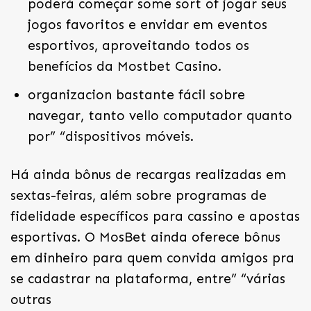
poderá começar some sort of jogar seus
jogos favoritos e envidar em eventos
esportivos, aproveitando todos os
benefícios da Mostbet Casino.
organizacion bastante fácil sobre
navegar, tanto vello computador quanto
por” “dispositivos móveis.
Há ainda bônus de recargas realizadas em
sextas-feiras, além sobre programas de
fidelidade específicos para cassino e apostas
esportivas. O MosBet ainda oferece bônus
em dinheiro para quem convida amigos pra
se cadastrar na plataforma, entre” “várias
outras