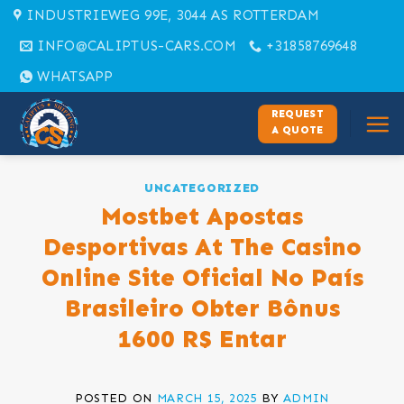
Skip
INDUSTRIEWEG 99E, 3044 AS ROTTERDAM
to
INFO@CALIPTUS-CARS.COM
+31858769648
content
WHATSAPP
REQUEST
A QUOTE
UNCATEGORIZED
Mostbet Apostas
Desportivas At The Casino
Online Site Oficial No País
Brasileiro Obter Bônus
1600 R$ Entar
POSTED ON
MARCH 15, 2025
BY
ADMIN