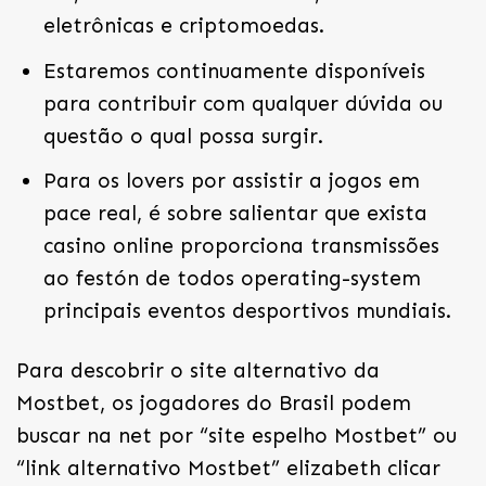
eletrônicas e criptomoedas.
Estaremos continuamente disponíveis
para contribuir com qualquer dúvida ou
questão o qual possa surgir.
Para os lovers por assistir a jogos em
pace real, é sobre salientar que exista
casino online proporciona transmissões
ao festón de todos operating-system
principais eventos desportivos mundiais.
Para descobrir o site alternativo da
Mostbet, os jogadores do Brasil podem
buscar na net por “site espelho Mostbet” ou
“link alternativo Mostbet” elizabeth clicar