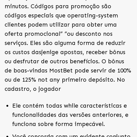
minutos. Códigos para promoção são
códigos especiais que operating-system
clientes podem utilizar para obter uma
oferta promocional” “ou desconto nos
serviços. Eles são alguma forma de reduzir
os custos dasjenige apostas, receber bônus
ou desfrutar de outros benefícios. O bônus
de boas-vindas MostBet pode servir de 100%
ou de 125% not any primeiro depósito. No
cadastro, o jogador
Ele contém todas while características e
funcionalidades das versões anteriores, e
funciona sobre forma impecável.
Você concorda com um evidente conjunto