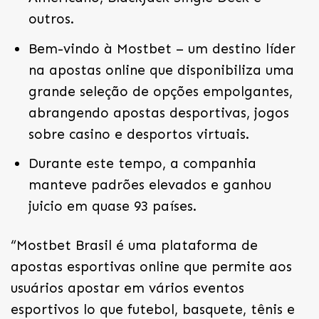
outros.
Bem-vindo à Mostbet – um destino líder
na apostas online que disponibiliza uma
grande seleção de opções empolgantes,
abrangendo apostas desportivas, jogos
sobre casino e desportos virtuais.
Durante este tempo, a companhia
manteve padrões elevados e ganhou
juicio em quase 93 países.
“Mostbet Brasil é uma plataforma de
apostas esportivas online que permite aos
usuários apostar em vários eventos
esportivos lo que futebol, basquete, tênis e