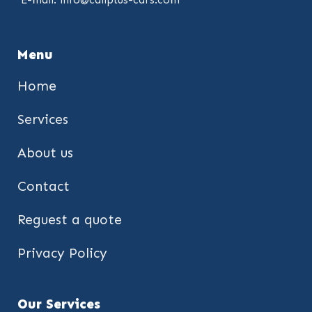
E-mail:
info@caliptus-cars.com
Menu
Home
Services
About us
Contact
Reguest a quote
Privacy Policy
Our Services