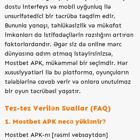
dostu interfeys və mobil uyğunluq ilə
unsurifətedici bir təcrübə təqdim edir.
Bununla yanaşı, təhlükəsizlik və mükafat
imkanları da istifadəçilərin razılığını artıran
faktorlardandır. Əgər siz də online mərc
dünyasına adım atmaq istəyirsinizsə,
Mostbet APK, mükəmməl bir seçimdir. Hər
xususiyyətləri ilə bu platforma, oyunçuların
tələblərinə cavab verir və onlara unutulmaz
bir oyun təcrübəsi yaşatır.
Tez-tez Verilən Suallar (FAQ)
1. Mostbet APK necə yüklənir?
Mostbet APK-nı [rəsmi vebsaytdan]