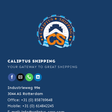
CALIPTUS SHIPPING
YOUR GATEWAY TO GREAT SHIPPING
Industrieweg 99e
3044 AS Rotterdam
Office: +31 (0) 858769648
Mobile: +31 (0) 614842245