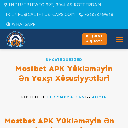
Skip
INDUSTRIEWEG 99E, 3044 AS ROTTERDAM
to
INFO@CALIPTUS-CARS.COM
+31858769648
content
WHATSAPP
REQUEST
A QUOTE
UNCATEGORIZED
Mostbet APK Yükləməyin
Ən Yaxşı Xüsusiyyətləri
POSTED ON
FEBRUARY 4, 2026
BY
ADMIN
Mostbet APK Yükləməyin Ən