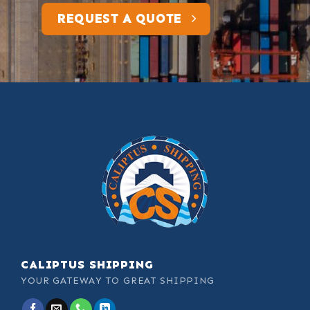
REQUEST A QUOTE
CALIPTUS SHIPPING
YOUR GATEWAY TO GREAT SHIPPING