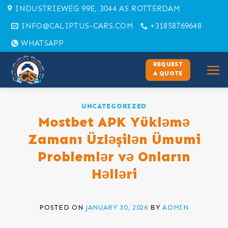
Skip
INDUSTRIEWEG 99E, 3044 AS ROTTERDAM
to
INFO@CALIPTUS-CARS.COM
+31858769648
content
WHATSAPP
REQUEST
A QUOTE
UNCATEGORIZED
Mostbet APK Yükləmə
Zamanı Üzləşilən Ümumi
Problemlər və Onların
Həlləri
POSTED ON
JANUARY 30, 2026
BY
ADMIN