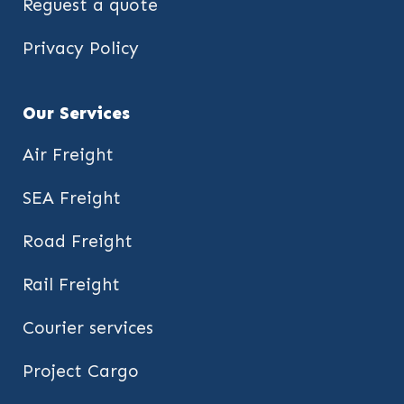
Reguest a quote
Privacy Policy
Our Services
Air Freight
SEA Freight
Road Freight
Rail Freight
Courier services
Project Cargo