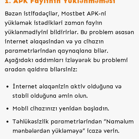
1. APK Faylının Yüklənməməsi
Bəzən istifadəçilər, Mostbet APK-ni
yükləmək istədikləri zaman faylın
yüklənmədiyini bildirirlər. Bu problem əsasən
internet əlaqəsindən və ya cihazın
parametrlərindən qaynaqlana bilər.
Aşağıdakı addımları izləyərək bu problemi
aradan qaldıra bilərsiniz:
İnternet əlaqənizin aktiv olduğuna və
stabil olduğuna əmin olun.
Mobil cihazınızı yenidən başladın.
Təhlükəsizlik parametrlərindən “Naməlum
mənbələrdən yükləməyə” icazə verin.