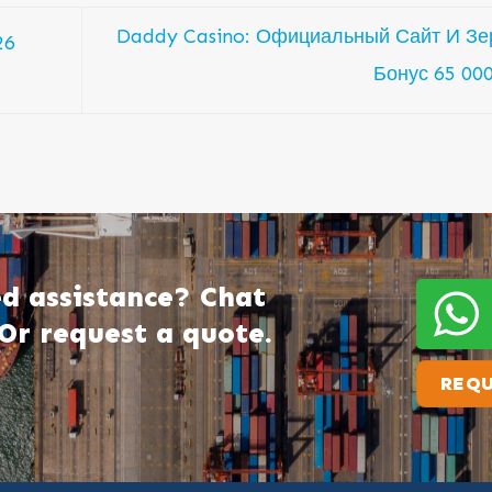
Daddy Casino: Официальный Сайт И Зе
26
Бонус 65 000
d assistance? Chat
Or request a quote.
REQU