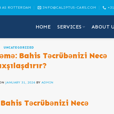
4 AS ROTTERDAM
INFO@CALIPTUS-CARS.COM
+31
HOME
SERVICES
ABOUT 
UNCATEGORIZED
əmə: Bahis Təcrübənizi Necə
xşılaşdırır?
 ON
JANUARY 31, 2026
BY
ADMIN
Bahis Təcrübənizi Necə