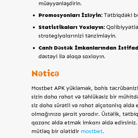
müəyyənləşdirin.
Promosyonları İzləyin:
Tətbiqdəki b
Statistikaları Yoxlayın:
Qalibiyyətlər
strategiyalarınizi tənzimləyin.
Canlı Dəstək İmkanlarından İstifad
dəstəyi ilə əlaqə saxlayın.
Nəticə
Mostbet APK yükləmək, bahis təcrübənizi 
sizin daha rahat və təhlükəsiz bir mühitd
siz daha sürətli və rahat əlçatanlıq əldə 
olmağınıza şərait yaradır. Üstəlik, tətbi
qazanc əldə etmək imkanı əldə edirsiniz.
mütləq bir alətidir
mostbet
.