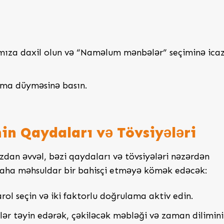
ımıza daxil olun və “Naməlum mənbələr” seçiminə ica
ırma düyməsinə basın.
in Qaydaları və Tövsiyələri
dan əvvəl, bəzi qaydaları və tövsiyələri nəzərdən
i daha məhsuldar bir bahisçi etməyə kömək edəcək:
rol seçin və iki faktorlu doğrulama aktiv edin.
ər təyin edərək, çəkiləcək məbləği və zaman dilimini