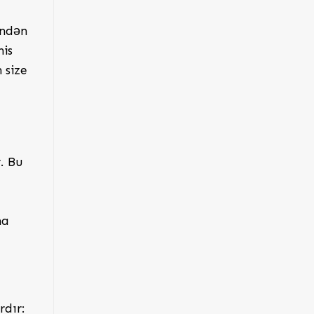
indən
his
 size
. Bu
na
rdır: