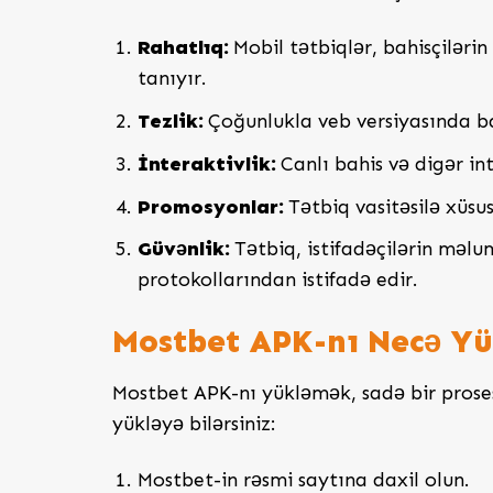
Rahatlıq:
Mobil tətbiqlər, bahisçilərin
tanıyır.
Tezlik:
Çoğunlukla veb versiyasında ba
İnteraktivlik:
Canlı bahis və digər in
Promosyonlar:
Tətbiq vasitəsilə xüs
Güvənlik:
Tətbiq, istifadəçilərin məlu
protokollarından istifadə edir.
Mostbet APK-nı Necə Y
Mostbet APK-nı yükləmək, sadə bir proses
yükləyə bilərsiniz:
Mostbet-in rəsmi saytına daxil olun.