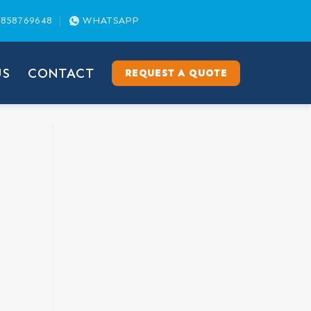
858769648
WHATSAPP
US
CONTACT
REQUEST A QUOTE