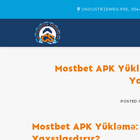
Skip
INDUSTRIEWEG 99E, 304
to
content
Mostbet APK Yükl
Ya
POSTED
Mostbet APK Yükləmə: 
Yaxşılaşdırır?