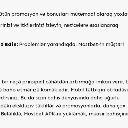
ütün promosyon və bonusları mütəmadi olaraq yoxla
inizi və itkilərinizi izləyin, nəticələrə əsaslanaraq
ə Edin:
Problemlər yarandıqda, Mostbet-in müştəri
bir neçə prinsipial cəhətdən artırmağa imkan verir, 
ə bahis etmənizə kömək edir. Mobil tətbiqin istifadəsi 
edirsiniz. Bu da sizin bahis dünyasında daha uğurlu
qdəki eksklüziv təkliflər və promosyonlarla, daha çox
 Beləliklə, Mostbet APK-nı yükləmək, müasir bahisçini