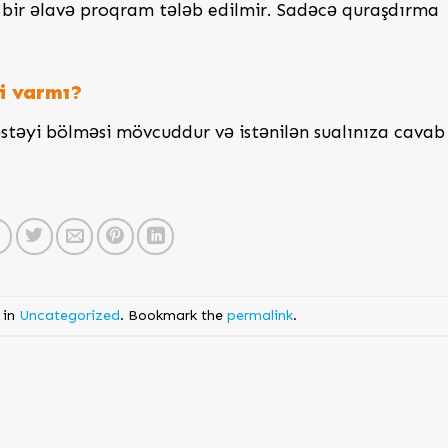
bir əlavə proqram tələb edilmir. Sadəcə quraşdırma
i varmı?
əstəyi bölməsi mövcuddur və istənilən sualınıza cavab
 in
Uncategorized
. Bookmark the
permalink
.