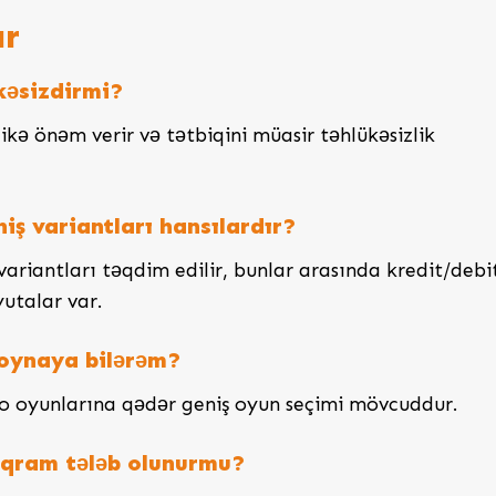
ar
kəsizdirmi?
likə önəm verir və tətbiqini müasir təhlükəsizlik
iş variantları hansılardır?
ariantları təqdim edilir, bunlar arasında kredit/debi
yutalar var.
 oynaya bilərəm?
o oyunlarına qədər geniş oyun seçimi mövcuddur.
roqram tələb olunurmu?