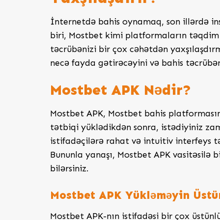
İnternetdə bahis oynamaq, son illərdə i
biri, Mostbet kimi platformaların təqdim
təcrübənizi bir çox cəhətdən yaxşılaşdı
necə fayda gətirəcəyini və bahis təcrübən
Mostbet APK Nədir?
Mostbet APK, Mostbet bahis platformasını
tətbiqi yüklədikdən sonra, istədiyiniz zam
istifadəçilərə rahat və intuitiv interfeys
Bununla yanaşı, Mostbet APK vasitəsilə b
bilərsiniz.
Mostbet APK Yükləməyin Üstün
Mostbet APK-nın istifadəsi bir çox üstünl